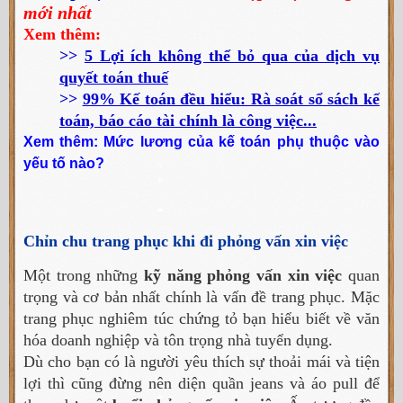
mới nhất
Xem thêm:
>>
5 Lợi ích không thể bỏ qua của dịch vụ
quyết toán thuế
>>
99% Kế toán đều hiểu: Rà soát sổ sách kế
toán, báo cáo tài chính là công việc...
Xem thêm:
Mức lương của kế toán phụ thuộc vào
yếu tố nào?
Chỉn chu trang phục khi đi phỏng vấn xin việc
Một trong những
kỹ năng phỏng vấn xin việc
quan
trọng và cơ bản nhất chính là vấn đề trang phục. Mặc
trang phục nghiêm túc chứng tỏ bạn hiểu biết về văn
hóa doanh nghiệp và tôn trọng nhà tuyển dụng.
Dù cho bạn có là người yêu thích sự thoải mái và tiện
lợi thì cũng đừng nên diện quần jeans và áo pull để