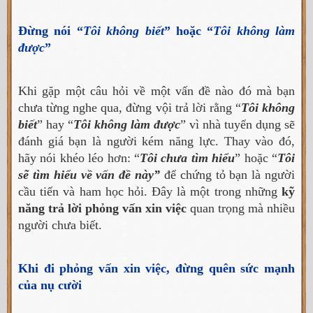
Đừng nói “
Tôi không biết
” hoặc “
Tôi không làm
được
”
Khi gặp một câu hỏi về một vấn đề nào đó mà bạn
chưa từng nghe qua, đừng vội trả lời rằng “
Tôi không
biết
” hay “
Tôi không làm được
” vì nhà tuyển dụng sẽ
đánh giá bạn là người kém năng lực. Thay vào đó,
hãy nói khéo léo hơn: “
Tôi chưa tìm hiểu
” hoặc “
Tôi
sẽ tìm hiểu về vấn đề này”
để chứng tỏ bạn là người
cầu tiến và ham học hỏi. Đây là một trong những
kỹ
năng trả lời phỏng vấn xin việc
quan trọng mà nhiều
người chưa biết.
Khi đi phỏng vấn xin việc, đừng quên sức mạnh
của nụ cười