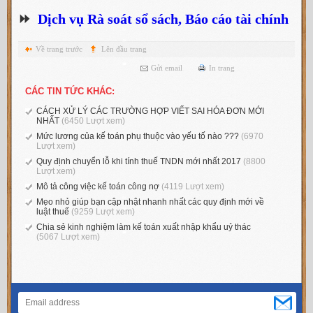
⏩
Dịch vụ Rà soát sổ sách, Báo cáo tài chính
Về trang trước
Lên đầu trang
Gửi email
In trang
CÁC TIN TỨC KHÁC:
CÁCH XỬ LÝ CÁC TRƯỜNG HỢP VIẾT SAI HÓA ĐƠN MỚI
NHẤT
(6450 Lượt xem)
Mức lương của kế toán phụ thuộc vào yếu tố nào ???
(6970
Lượt xem)
Quy định chuyển lỗ khi tính thuế TNDN mới nhất 2017
(8800
Lượt xem)
Mô tả công việc kế toán công nợ
(4119 Lượt xem)
Mẹo nhỏ giúp bạn cập nhật nhanh nhất các quy định mới về
luật thuế
(9259 Lượt xem)
Chia sẻ kinh nghiệm làm kế toán xuất nhập khẩu uỷ thác
(5067 Lượt xem)