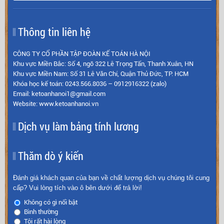
Thông tin liên hệ
CÔNG TY CỔ PHẦN TẬP ĐOÀN KẾ TOÁN HÀ NỘI
Khu vực Miền Bắc: Số 4, ngõ 322 Lê Trọng Tấn, Thanh Xuân, HN
Khu vực Miền Nam: Số 31 Lê Văn Chí, Quận Thủ Đức, TP. HCM
Khóa học kế toán: 0243.566.8036 – 0912916322 (zalo)
Email: ketoanhanoi1@gmail.com
Website: www.ketoanhanoi.vn
Dịch vụ làm bảng tính lương
Thăm dò ý kiến
Đánh giá khách quan của bạn về chất lượng dịch vụ chúng tôi cung
cấp? Vui lòng tích vào ô bên dưới để trả lời!
Không có gì nổi bật
Bình thường
Tôi rất hài lòng