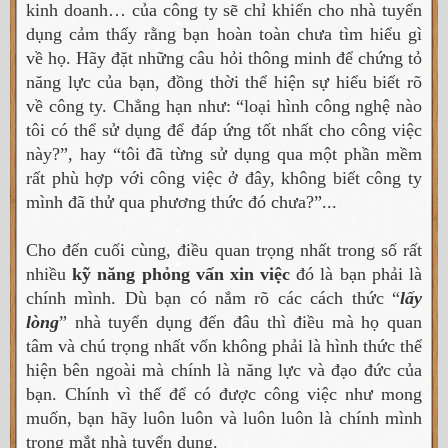
kinh doanh… của công ty sẽ chỉ khiến cho nhà tuyển
dụng cảm thấy rằng bạn hoàn toàn chưa tìm hiểu gì
về họ. Hãy đặt những câu hỏi thông minh để chứng tỏ
năng lực của bạn, đồng thời thể hiện sự hiểu biết rõ
về công ty. Chẳng hạn như: “loại hình công nghệ nào
tôi có thể sử dụng để đáp ứng tốt nhất cho công việc
này?”, hay “tôi đã từng sử dụng qua một phần mềm
rất phù hợp với công việc ở đây, không biết công ty
mình đã thử qua phương thức đó chưa?”...
Cho đến cuối cùng, điều quan trọng nhất trong số rất
nhiều
kỹ năng phỏng vấn xin việc
đó là bạn phải là
chính mình. Dù bạn có nắm rõ các cách thức “
lấy
lòng
” nhà tuyển dụng đến đâu thì điều mà họ quan
tâm và chú trọng nhất vốn không phải là hình thức thể
hiện bên ngoài mà chính là năng lực và đạo đức của
bạn. Chính vì thế để có được công việc như mong
muốn, bạn hãy luôn luôn và luôn luôn là chính mình
trong mắt nhà tuyển dụng.