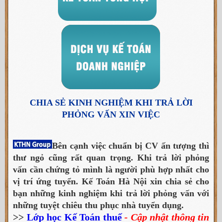
CHIA SẺ KINH NGHIỆM KHI TRẢ LỜI
PHỎNG VẤN XIN VIỆC
Bên cạnh việc chuẩn bị CV ấn tượng thì
thư ngỏ cũng rất quan trọng. Khi trả lời phỏng
vấn cần chứng tỏ mình là người phù hợp nhất cho
vị trí ứng tuyển. Kế Toán Hà Nội xin chia sẻ cho
bạn những kinh nghiệm khi trả lời phỏng vấn với
những tuyệt chiêu thu phục nhà tuyển dụng.
>>
Lớp học Kế Toán thuế
- Cập nhật thông tin