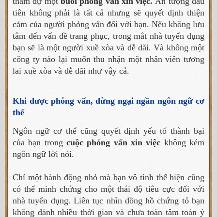
tham dự một
buổi phỏng vấn xin việc.
Ấn tượng đầu
tiên không phải là tất cả nhưng sẽ quyết định thiện
cảm của người phỏng vấn đối với bạn. Nếu không lưu
tâm đến vấn đề trang phục, trong mắt nhà tuyển dụng
bạn sẽ là một người xuề xòa và dễ dãi. Và không một
công ty nào lại muốn thu nhận một nhân viên tương
lai xuề xòa và dễ dãi như vậy cả.
Khi được phỏng vấn, đừng ngại ngần ngôn ngữ cơ
thể
Ngôn ngữ cơ thể cũng quyết định yếu tố thành bại
của bạn trong
cuộc phỏng vấn xin việc
không kém
ngôn ngữ lời nói.
Chỉ một hành động nhỏ mà bạn vô tình thể hiện cũng
có thể minh chứng cho một thái độ tiêu cực đối với
nhà tuyển dụng. Liên tục nhìn đồng hồ chứng tỏ bạn
không dành nhiều thời gian và chưa toàn tâm toàn ý