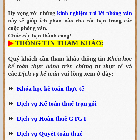
Hy vọng với những
kinh nghiệm trả lời phỏng vấn
này sẽ giúp ích phần nào cho các bạn trong các
cuộc phỏng vấn.
Chúc các bạn thành công!
▶
THÔNG TIN THAM KHẢO:
Quý khách cần tham khảo thông tin
Khóa học
kế toán thực hành trên chứng từ thực tế
và
các
Dịch vụ kế toán
vui lòng xem ở đây:
⏩
Khóa học kế toán thực tế
⏩
Dịch vụ Kế toán thuế trọn gói
⏩
Dịch vụ Hoàn thuế GTGT
⏩
Dịch vụ Quyết toán thuế