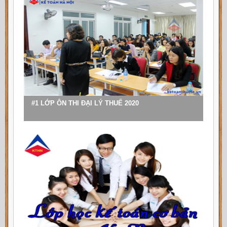
Chi nhánh An Giang
: Đường Trần Hưng Đạo - TP. Long
Xuyên - Tỉnh An Giang
Chi nhánh Long An
: Phường 6, TP. Tân An, tỉnh Long An
Chi nhánh Đồng Tháp
: Đường Võ Trường Toản, Phường
1, TP. Cao Lãnh, tỉnh Đồng Tháp
Chi nhánh Kiên Giang
: Đường Nguyễn Hùng Sơn, Vĩnh
Thanh Vân, TP. Rạch Giá, tỉnh Kiên Giang
#1 LỚP ÔN THI ĐẠI LÝ THUẾ 2020
Chi nhánh Cà Mau
: Đường Lê Thị Riêng, Phường 5, TP.
Cà Mau (Khu Đô Thị Đông Bắc)
Chi nhánh Bạc Liêu
: Đường Tôn Đức Thắng, Khóm 7,
Phường 1, TP. Bạc Liêu, tỉnh Bạc Liêu