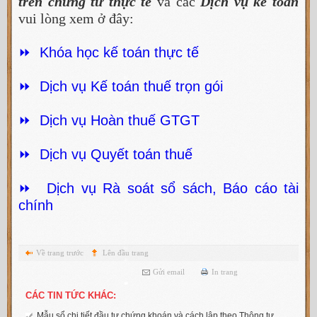
trên chứng từ thực tế
và các
Dịch vụ kế toán
vui lòng xem ở đây:
⏩ Khóa học kế toán thực tế
⏩ Dịch vụ Kế toán thuế trọn gói
⏩ Dịch vụ Hoàn thuế GTGT
⏩ Dịch vụ Quyết toán thuế
⏩ Dịch vụ Rà soát sổ sách, Báo cáo tài
chính
Về trang trước
Lên đầu trang
Gửi email
In trang
CÁC TIN TỨC KHÁC:
Mẫu sổ chi tiết đầu tư chứng khoán và cách lập theo Thông tư