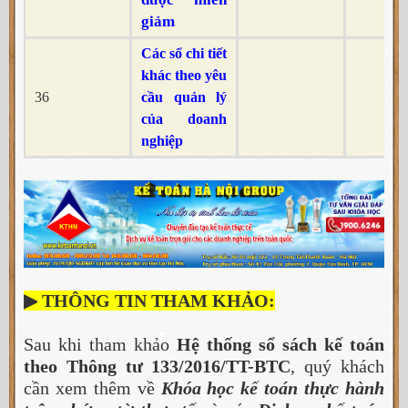
giảm
Các sổ chi tiết
khác theo yêu
36
cầu quản lý
của doanh
nghiệp
▶
THÔNG TIN THAM KHẢO:
Sau khi tham khảo
Hệ thống sổ sách kế toán
theo Thông tư 133/2016/TT-BTC
, quý khách
cần xem thêm về
Khóa học kế toán thực hành