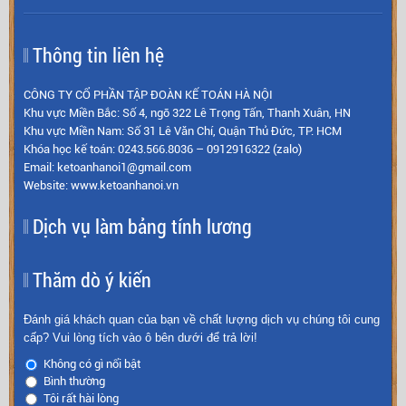
Thông tin liên hệ
CÔNG TY CỔ PHẦN TẬP ĐOÀN KẾ TOÁN HÀ NỘI
Khu vực Miền Bắc: Số 4, ngõ 322 Lê Trọng Tấn, Thanh Xuân, HN
Khu vực Miền Nam: Số 31 Lê Văn Chí, Quận Thủ Đức, TP. HCM
Khóa học kế toán: 0243.566.8036 – 0912916322 (zalo)
Email: ketoanhanoi1@gmail.com
Website: www.ketoanhanoi.vn
Dịch vụ làm bảng tính lương
Thăm dò ý kiến
Đánh giá khách quan của bạn về chất lượng dịch vụ chúng tôi cung
cấp? Vui lòng tích vào ô bên dưới để trả lời!
Không có gì nổi bật
Bình thường
Tôi rất hài lòng