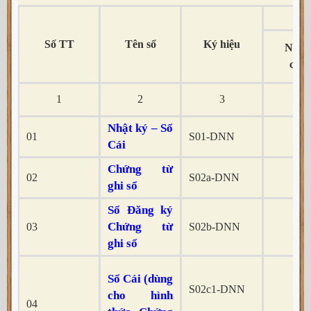
Số TT
Tên sổ
Ký hiệu
Nhật
chu
1
2
3
4
Nhật ký – Sổ
01
S01-DNN
–
Cái
Chứng từ
02
S02a-DNN
–
ghi sổ
Sổ Đăng ký
Chứng từ
03
S02b-DNN
–
ghi sổ
Sổ Cái (dùng
S02c1-DNN
cho hình
04
–