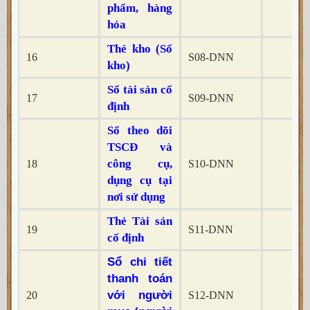
phẩm, hàng
hóa
Thẻ kho (Sổ
16
S08-DNN
x
kho)
Sổ tài sản cố
17
S09-DNN
x
định
Sổ theo dõi
TSCĐ và
công cụ,
18
S10-DNN
x
dụng cụ tại
nơi sử dụng
Thẻ Tài sản
19
S11-DNN
x
cố định
Sổ chi tiết
thanh toán
với người
20
S12-DNN
x