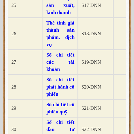
sản xuất,
25
S17-DNN
x
kinh doanh
Thẻ tính giá
thành sản
26
S18-DNN
x
phẩm, dịch
vụ
Sổ chi tiết
các tài
27
S19-DNN
x
khoản
Sổ chi tiết
phát hành cổ
28
S20-DNN
x
phiếu
Sổ chi tiết cổ
29
S21-DNN
x
phiếu quỹ
Sổ chi tiết
đầu tư
30
S22-DNN
x