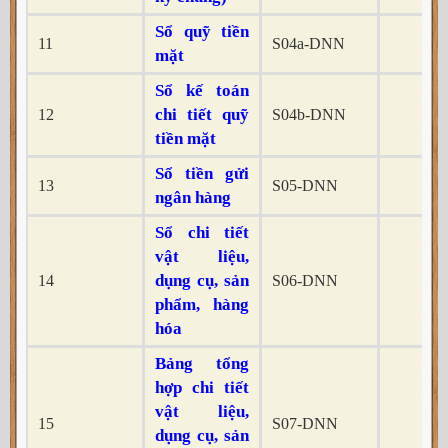
Sổ quỹ tiền
11
S04a-DNN
x
mặt
Sổ kế toán
chi tiết quỹ
12
S04b-DNN
x
tiền mặt
Sổ tiền gửi
13
S05-DNN
x
ngân hàng
Sổ chi tiết
vật liệu,
dụng cụ, sản
14
S06-DNN
x
phẩm, hàng
hóa
Bảng tổng
hợp chi tiết
vật liệu,
15
S07-DNN
x
dụng cụ, sản