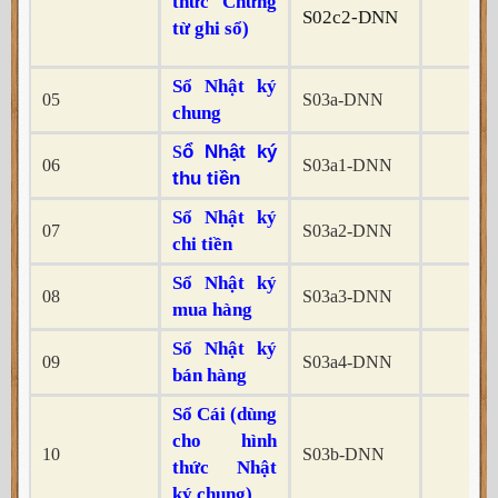
thức Chứng
S02c2-DNN
từ ghi sổ)
Sổ Nhật ký
05
S03a-DNN
x
chung
ổ Nhật ký
S
06
S03a1-DNN
x
thu tiền
Sổ Nhật ký
07
S03a2-DNN
x
chi tiền
Sổ Nhật ký
08
S03a3-DNN
x
mua hàng
Sổ Nhật ký
09
S03a4-DNN
x
bán hàng
Sổ Cái (dùng
cho hình
10
S03b-DNN
x
thức Nhật
ký chung)