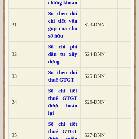
chứng khoán
Sổ theo dõi
chi tiết vốn
31
S23-DNN
x
góp của chủ
sở hữu
Sổ chi phí
đầu tư xây
32
S24-DNN
x
dựng
Sổ theo dõi
33
S25-DNN
x
thuế GTGT
Sổ chi tiết
thuế GTGT
34
S26-DNN
x
được hoàn
lại
Sổ chi tiết
thuế GTGT
35
S27-DNN
x
được miễn