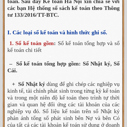
toán. Sau đây Kế toán Hà Nội xin chia sẻ với
các bạn Hệ thống sổ sách kế toán theo Thông
tư 133/2016/TT-BTC.
I. Các loại sổ kế toán và hình thức ghi sổ.
1. Sổ kế toán gồm
:
Sổ kế toán tổng hợp và sổ
kế toán chi tiết
– Sổ kế toán tổng hợp gồm: Sổ Nhật ký, Sổ
Cái.
+ Sổ Nhật ký
dùng để ghi chép các nghiệp vụ
kinh tế, tài chính phát sinh trong từng kỳ kế toán
và trong một niên độ kế toán theo trình tự thời
gian và quan hệ đối ứng các tài khoản của các
nghiệp vụ đó. Số liệu kế toán trên sổ Nhật ký
phản ánh tổng số phát sinh bên Nợ và bên Có
của tất cả các tài khoản kế toán sử dụng ở doanh