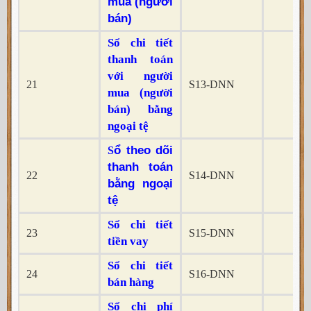
mua (người
bán)
Sổ chi tiết
thanh toán
với người
21
S13-DNN
x
mua (người
bán) bằng
ngoại tệ
ổ theo dõi
S
thanh toán
22
S14-DNN
x
bằng ngoại
tệ
Sổ chi
tiết
23
S15-DNN
x
tiền vay
Sổ chi tiết
24
S16-DNN
x
bán hàng
Sổ chi phí