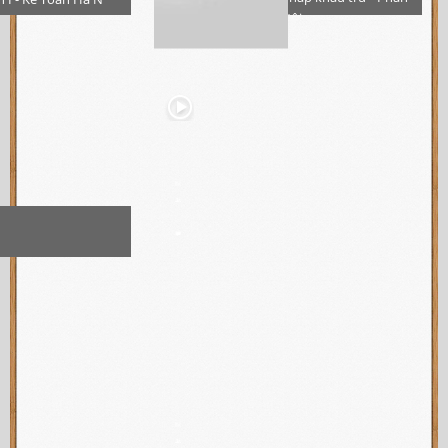
I- Kế Toán Hà Nội