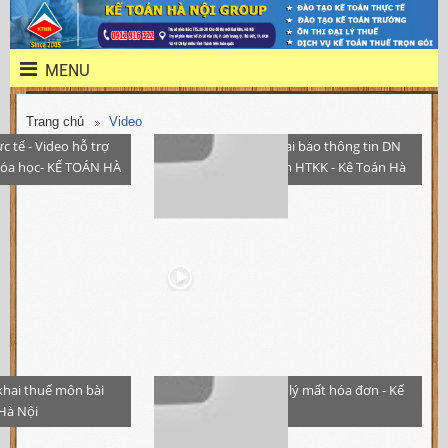
MENU
Trang chủ
Video
c tế - Video hỗ trợ
Hướng dẫn khai báo thông tin DN
hóa học- KẾ TOÁN HÀ
trên phần mềm HTKK - Kê Toán Hà
Nội
hai thuế môn bài
Hướng dẫn xử lý mất hóa đơn - Kế
 Hà Nội
Toán Hà Nội