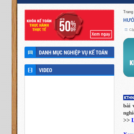
Trang
HƯỚ
Cập
DANH MỤC NGHIỆP VỤ KẾ TOÁN
VIDEO
bài 
nghi
>>
L