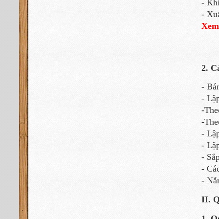
- Kh
- Xu
Xem
2. C
- Bá
- Lậ
-The
-The
- Lậ
- Lậ
- Sắ
- Cá
- Nắ
II. 
1. Q