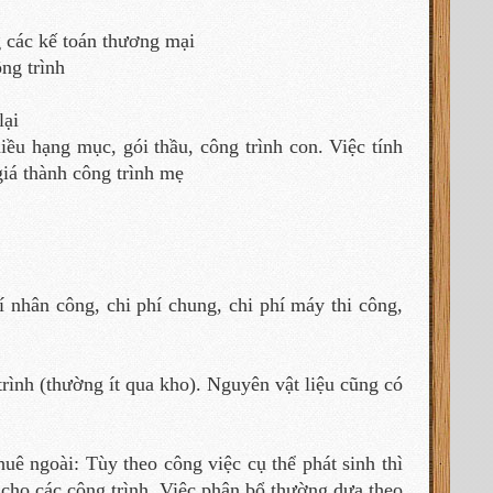
g các kế toán thương mại
ng trình
lại
 hạng mục, gói thầu, công trình con. Việc tính
 giá thành công trình mẹ
 nhân công, chi phí chung, chi phí máy thi công,
ình (thường ít qua kho). Nguyên vật liệu cũng có
huê ngoài: Tùy theo công việc cụ thể phát sinh thì
ổ cho các công trình. Việc phân bổ thường dựa theo