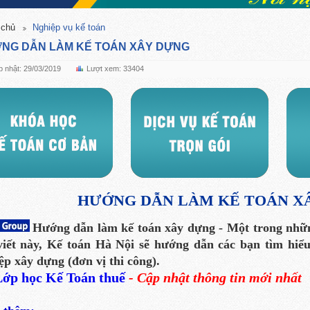
 chủ
Nghiệp vụ kế toán
NG DẪN LÀM KẾ TOÁN XÂY DỰNG
 nhật: 29/03/2019
Lượt xem: 33404
HƯỚNG DẪN LÀM KẾ TOÁN X
Hướng dẫn làm kế toán xây dựng -
Một trong nhữn
viết này,
Kế toán
Hà Nội
sẽ hướng dẫn các bạn tìm hiểu
ệp xây dựng (đơn vị thi công).
ớp học Kế Toán thuế
- Cập nhật thông tin mới nhất