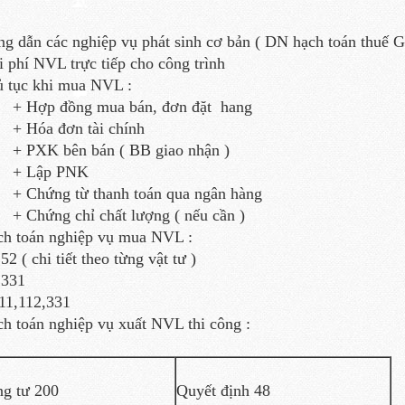
g dẫn các nghiệp vụ phát sinh cơ bản ( DN hạch toán thuế 
i phí NVL trực tiếp cho công trình
ủ tục khi mua NVL :
ợp đồng mua bán, đơn đặt hang
óa đơn tài chính
XK bên bán ( BB giao nhận )
Lập PNK
hứng từ thanh toán qua ngân hàng
hứng chỉ chất lượng ( nếu cần )
ch toán nghiệp vụ mua NVL :
2 ( chi tiết theo từng vật tư )
1331
11,112,331
ch toán nghiệp vụ xuất NVL thi công :
g tư 200
Quyết định 48