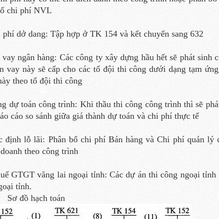
tố chi phí NVL
i phí dở dang: Tập hợp ở TK 154 và kết chuyển sang 632
i vay ngân hàng: Các công ty xây dựng hầu hết sẽ phát sinh 
n vay này sẽ cấp cho các tổ đội thi công dưới dạng tạm ứng 
này theo tổ đội thi công
ng dự toán công trình: Khi thầu thi công công trình thì sẽ ph
báo cáo so sánh giữa giá thành dự toán và chi phí thực tế
c định lỗ lãi: Phân bổ chi phí Bán hàng và Chi phí quản lý 
 doanh theo công trình
uế GTGT vãng lai ngoại tỉnh: Các dự án thi công ngoại tỉnh (
goại tỉnh.
ơ đồ hạch toán