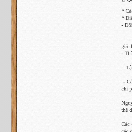
* Cá
* Đi
- Đố
+ Th
+ Gi
giá 
- Th
+ Th
- Tậ
- Cá
chi 
Nguy
thể 
Các 
các 