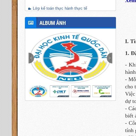
Xem
Lớp kế toán thực hành thực tế
ALBUM ẢNH
I. T
1. Đ
- Kh
hành
- Mỗ
cho 
Việc
dự t
- Cá
biết
- Cô
tính