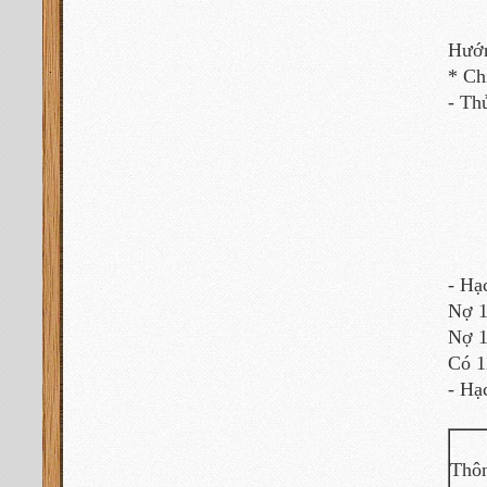
Hướn
* Ch
- Th
+ H
+ H
+ P
+ 
+ C
+ C
- Hạ
Nợ 15
Nợ 
Có 1
- Hạ
Thôn