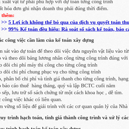
i xuất vật tư phải phù hợp với dự toán từng công trình
ất hóa đơn ghi nhận doanh thu phải đúng thời điểm.
 thêm:
>>
5 Lợi ích không thể bỏ qua của dịch vụ quyết toán th
>>
99% Kế toán đều hiểu: Rà soát sổ sách kế toán, báo cáo
ác công việc cần làm của kế toán xây dựng
m sát vào dự toán để theo dõi việc đưa nguyên vật liệu vào từ
p và theo dõi bảng lương nhân công từng công trình đúng với 
o dõi chi phí máy thi công cho từng công trình
o dõi chi phí chung phục vụ cho từng công trình
p, phân bổ chi phí và tính giá thanh cho từng công trình, hạ
p báo cáo thuế hàng tháng, quý và lập BCTC cuối năm
p sếp, lưu trữ sổ sách chứng từ một cách khoa học , dễ tìm.
c công việc khác có liên quan.
m vững số liệu để giải trình với các cơ quan quản lý của Nhà
Quy trình hạch toán, tính giá thành công trình và xử lý cá
uy trình hạch toán kế toán xây dựng