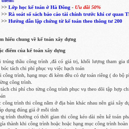
 thêm:
>>
Lớp học kế toán ở Hà Đông
-
Ưu đãi 50%
>>
Rà soát sổ sách báo cáo tài chính trước khi cơ quan 
>>
Hướng dẫn lập chứng từ kế toán theo thông tư 200
ìm hiểu chung về kế toán xây dựng
ặc điểm của kế toán xây dựng
i trúng thầu công trình ,đã có giá trị, khối lượng tham gia 
 bóc tách chi phí phục vụ việc hạch toán
i công trình, hạng mục đi kèm đều có dự toán riêng ( do bộ ph
từng công trình.
 tách chi phí cho từng công trình phục vụ theo dõi tập hợp c
oán
c công trình thi công nằm ở địa bàn khác nhau nên giá xây 
 áp dụng đúng giá ở mỗi tỉnh
ng trình thường có thời gian thi công kéo dài nên kê toán ph
 gía thành khi công trình hoặc hoặc hạng mục công trình hoàn