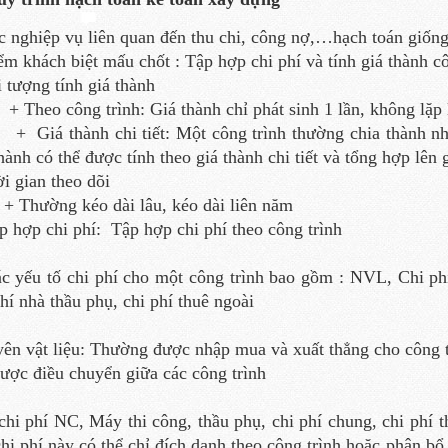
c nghiệp vụ liên quan đến thu chi, công nợ,…hạch toán giốn
ểm khách biệt mấu chốt : Tập hợp chi phí và tính giá thành cô
i tượng tính giá thành
eo công trình: Giá thành chỉ phát sinh 1 lần, không lặp 
á thành chi tiết: Một công trình thường chia thành nhiều
thành có thể được tính theo giá thành chi tiết và tổng hợp lên
ời gian theo dõi
ường kéo dài lâu, kéo dài liên năm
p hợp chi phí: Tập hợp chi phí theo công trình
c yếu tố chi phí cho một công trình bao gồm : NVL, Chi phí
phí nhà thầu phụ, chi phí thuê ngoài
ên vật liệu: Thường được nhập mua và xuất thẳng cho công tr
được điều chuyển giữa các công trình
chi phí NC, Máy thi công, thầu phụ, chi phí chung, chi phí t
chi phí này có thể chỉ đích danh theo công trình hoặc phân b