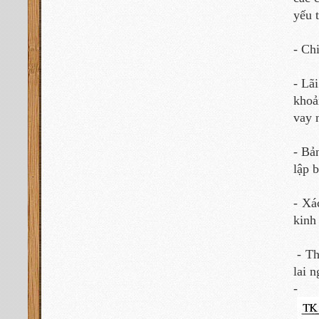
yếu 
- Ch
- Lã
khoả
vay 
- Bả
lập 
- Xá
kinh
- Th
lai n
- S