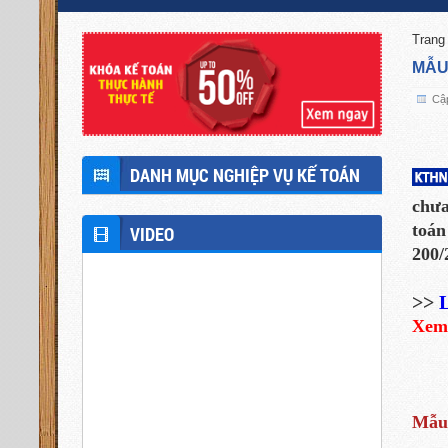
Trang
MẪU
Cập
DANH MỤC NGHIỆP VỤ KẾ TOÁN
chưa
toán
VIDEO
200/
>>
L
Xem
Mẫu 