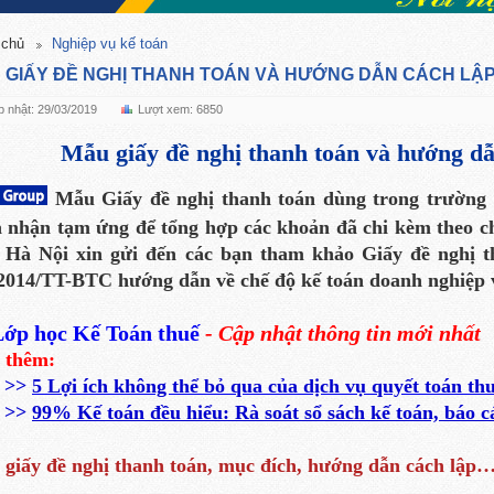
 chủ
Nghiệp vụ kế toán
 GIẤY ĐỀ NGHỊ THANH TOÁN VÀ HƯỚNG DẪN CÁCH LẬP
 nhật: 29/03/2019
Lượt xem: 6850
Mẫu giấy đề nghị thanh toán và hướng dẫ
Mẫu Giấy đề nghị thanh toán dùng trong trường
 nhận tạm ứng để tổng hợp các khoản đã chi kèm theo ch
 Hà Nội xin gửi đến các bạn tham khảo Giấy đề nghị 
2014/TT-BTC hướng dẫn về chế độ kế toán doanh nghiệp v
ớp học Kế Toán thuế
- Cập nhật thông tin mới nhất
 thêm:
>>
5 Lợi ích không thể bỏ qua của dịch vụ quyết toán th
>>
99% Kế toán đều hiểu: Rà soát sổ sách kế toán, báo cáo
giấy đề nghị thanh toán, mục đích, hướng dẫn cách lập…