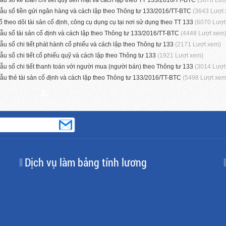
ẫu sổ kế toán chi tiết quỹ tiền mặt và cách lập theo TT 133/2016/TT-BTC
(3678 Lượ
ẫu sổ tiền gửi ngân hàng và cách lập theo Thông tư 133/2016/TT-BTC
(3643 Lượt
ổ theo dõi tài sản cố định, công cụ dụng cụ tại nơi sử dụng theo TT 133
(6070 Lượt
ẫu sổ tài sản cố định và cách lập theo Thông tư 133/2016/TT-BTC
(4448 Lượt xem
ẫu sổ chi tiết phát hành cổ phiếu và cách lập theo Thông tư 133
(2171 Lượt xem)
ẫu sổ chi tiết cổ phiếu quỹ và cách lập theo Thông tư 133
(1921 Lượt xem)
ẫu sổ chi tiết thanh toán với người mua (người bán) theo Thông tư 133
(3014 Lượt
ẫu thẻ tài sản cố định và cách lập theo Thông tư 133/2016/TT-BTC
(5498 Lượt xem
Dịch vụ làm bảng tính lương