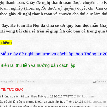
ghị thanh toán.
Giấy đề nghị thanh toán
được chuyển cho Kế 
doanh nghiệp (Hoặc người được uỷ quyền) duyệt chi. Căn cứ
theo
giấy đề nghị thanh toán
và chuyển cho thủ quỹ làm thủ
 đây, Kế toán Hà Nội đã chia sẻ tới quý bạn đọc mẫu Giấ
 Hi vọng bài chia sẻ trên sẽ giúp ích các bạn cả trong quá
 thêm:
Mẫu giấy đề nghị tạm ứng và cách lập theo Thông tư 2
Biên lai thu tiền và hướng dẫn cách lập
 trang trước
Lên đầu trang
Gửi emai
 TIN TỨC KHÁC:
ệ thống sổ sách kế toán theo Thông tư 133/2016/TT-BTC
(6304 Lượt xem)
ẫu sổ chi tiết đầu tư chứng khoán và cách lập theo Thông tư 133
(2551 Lượt xem)