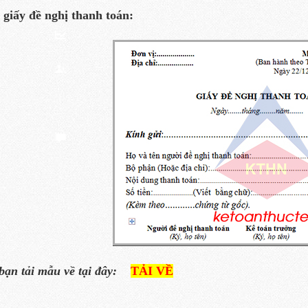
giấy đề nghị thanh toán:
bạn tải mẫu về tại đây:
TẢI VỀ