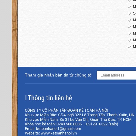
M
M
S
M
M
M
M
M
Tham gia nhận bản tin từ chúng tôi
Thông tin liên hệ
CÔNG TY CỔ PHẦN TẬP ĐOÀN KẾ TOÁN HÀ NỘI
Khu vực Miền Bắc: Số 4, ngõ 322 Lê Trọng Tấn, Thanh Xuân, HN
Khu vực Miền Nam: Số 31 Lê Văn Chí, Quận Thủ Đức, TP. HCM
Khóa học kế toán: 0243.566.8036 – 0912916322 (zalo)
Email: ketoanhanoi1@gmail.com
Website: www.ketoanhanoi.vn