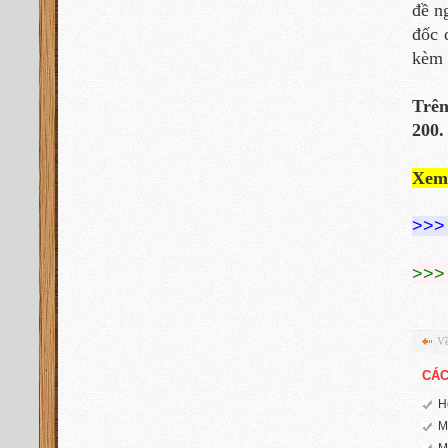
đề n
đốc 
kèm 
Trên
200.
Xem
>>> 
>>> 
Về
CÁC
H
M