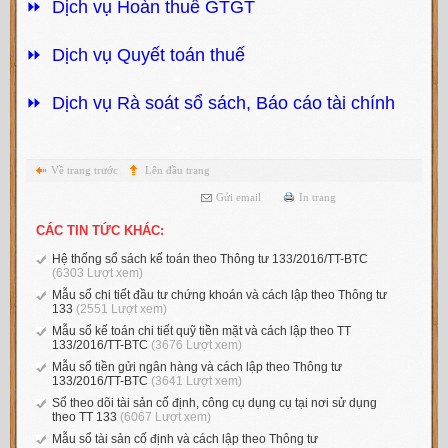
⏩ Dịch vụ Hoàn thuế GTGT
⏩ Dịch vụ Quyết toán thuế
⏩ Dịch vụ Rà soát sổ sách, Báo cáo tài chính
Về trang trước
Lên đầu trang
Gửi email
In trang
CÁC TIN TỨC KHÁC:
Hệ thống sổ sách kế toán theo Thông tư 133/2016/TT-BTC
(6303 Lượt xem)
Mẫu sổ chi tiết đầu tư chứng khoán và cách lập theo Thông tư
133
(2551 Lượt xem)
Mẫu sổ kế toán chi tiết quỹ tiền mặt và cách lập theo TT
133/2016/TT-BTC
(3676 Lượt xem)
Mẫu sổ tiền gửi ngân hàng và cách lập theo Thông tư
133/2016/TT-BTC
(3641 Lượt xem)
Sổ theo dõi tài sản cố định, công cụ dụng cụ tại nơi sử dụng
theo TT 133
(6067 Lượt xem)
Mẫu sổ tài sản cố định và cách lập theo Thông tư