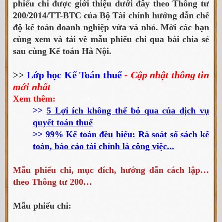
phiếu chi được giới thiệu dưới đây theo Thông tư
200/2014/TT-BTC của Bộ Tài chính hướng dẫn chế
độ kế toán doanh nghiệp vừa và nhỏ. Mời các bạn
cùng xem và tải về mẫu phiếu chi qua bài chia sẻ
sau cùng Kế toán Hà Nội.
>>
Lớp học Kế Toán thuế
- Cập nhật thông tin
mới nhất
Xem thêm:
>>
5 Lợi ích không thể bỏ qua của dịch vụ
quyết toán thuế
>>
99% Kế toán đều hiểu: Rà soát sổ sách kế
toán, báo cáo tài chính là công việc...
Mẫu phiếu chi, mục đích, hướng dẫn cách lập…
theo Thông tư 200…
Mẫu phiếu chi: