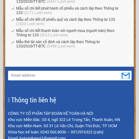
133/2016/TT-BTC
(4447 Lượt xem)
Mẫu sổ chi tiết phát hành cổ phiếu và cách lập theo Thông tư
133
(2171 Lượt xem)
Mẫu sổ chi tiết cổ phiếu quỹ và cách lập theo Thông tư 133
(1920 Lượt xem)
Mẫu sổ chi tiết thanh toán với người mua (người bán) theo
Thông tư 133
(3013 Lượt xem)
Mẫu thẻ tài sản cố định và cách lập theo Thông tư
133/2016/TT-BTC
(5496 Lượt xem)
Thông tin liên hệ
CÔNG TY CỔ PHẦN TẬP ĐOÀN KẾ TOÁN HÀ NỘI
Khu vực Miền Bắc: Số 4, ngõ 322 Lê Trọng Tấn, Thanh Xuân, HN
Khu vực Miền Nam: Số 31 Lê Văn Chí, Quận Thủ Đức, TP. HCM
Khóa học kế toán: 0243.566.8036 – 0912916322 (zalo)
Email: ketoanhanoi1@gmail.com