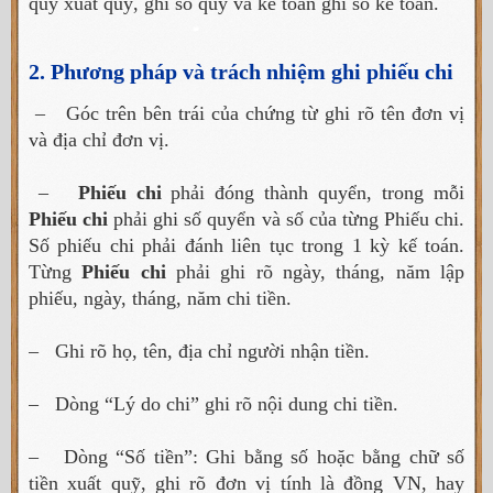
quỹ xuất quỹ, ghi sổ quỹ và kế toán ghi sổ kế toán.
2. Phương pháp và trách nhiệm ghi phiếu chi
– Góc trên bên trái của chứng từ ghi rõ tên đơn vị
và địa chỉ đơn vị.
–
Phiếu chi
phải đóng thành quyển, trong mỗi
Phiếu chi
phải ghi số quyển và số của từng Phiếu chi.
Số phiếu chi phải đánh liên tục trong 1 kỳ kế toán.
Từng
Phiếu chi
phải ghi rõ ngày, tháng, năm lập
phiếu, ngày, tháng, năm chi tiền.
– Ghi rõ họ, tên, địa chỉ người nhận tiền.
– Dòng “Lý do chi” ghi rõ nội dung chi tiền.
– Dòng “Số tiền”: Ghi bằng số hoặc bằng chữ số
tiền xuất quỹ, ghi rõ đơn vị tính là đồng VN, hay