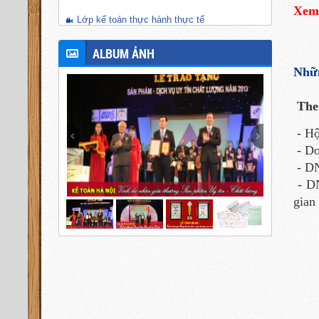
Xem
Lớp kế toán thực hành thực tế
ALBUM ẢNH
Nhữn
Theo
- Hộ
- Do
- DN
- DN
gian