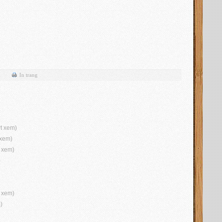
l
In trang
t xem)
 xem)
 xem)
)
 xem)
)