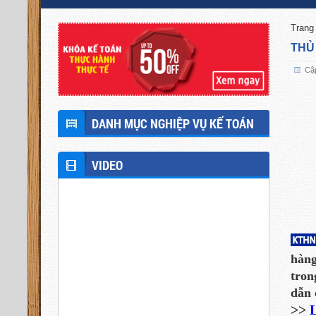
Trang
THỦ
Cập
DANH MỤC NGHIỆP VỤ KẾ TOÁN
VIDEO
hàng
tron
dẫn 
>>
L