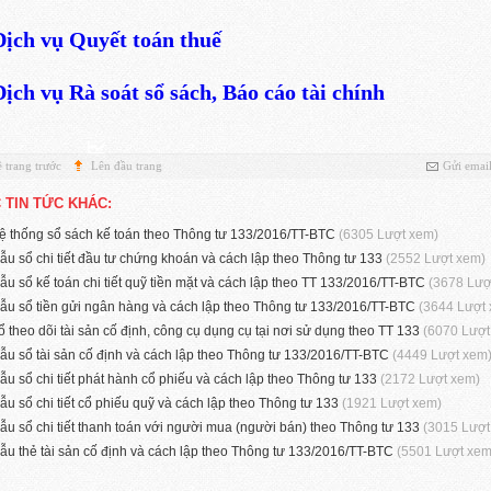
Dịch vụ Quyết toán thuế
Dịch vụ Rà soát sổ sách, Báo cáo tài chính
 trang trước
Lên đầu trang
Gửi emai
 TIN TỨC KHÁC:
ệ thống sổ sách kế toán theo Thông tư 133/2016/TT-BTC
(6305 Lượt xem)
ẫu sổ chi tiết đầu tư chứng khoán và cách lập theo Thông tư 133
(2552 Lượt xem)
ẫu sổ kế toán chi tiết quỹ tiền mặt và cách lập theo TT 133/2016/TT-BTC
(3678 Lượ
ẫu sổ tiền gửi ngân hàng và cách lập theo Thông tư 133/2016/TT-BTC
(3644 Lượt
ổ theo dõi tài sản cố định, công cụ dụng cụ tại nơi sử dụng theo TT 133
(6070 Lượt
ẫu sổ tài sản cố định và cách lập theo Thông tư 133/2016/TT-BTC
(4449 Lượt xem
ẫu sổ chi tiết phát hành cổ phiếu và cách lập theo Thông tư 133
(2172 Lượt xem)
ẫu sổ chi tiết cổ phiếu quỹ và cách lập theo Thông tư 133
(1921 Lượt xem)
ẫu sổ chi tiết thanh toán với người mua (người bán) theo Thông tư 133
(3015 Lượt
ẫu thẻ tài sản cố định và cách lập theo Thông tư 133/2016/TT-BTC
(5501 Lượt xem