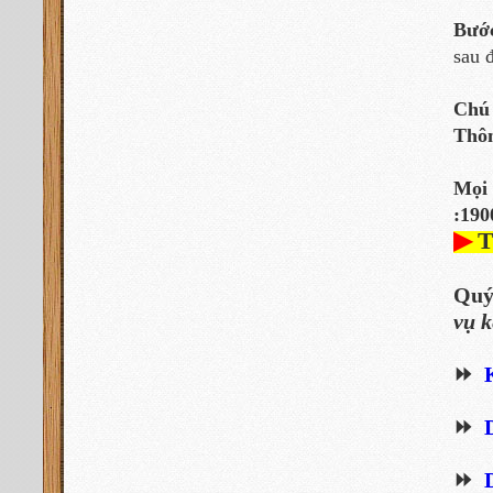
Bướ
sau 
Chú 
Thôn
Mọi
:190
▶
Quý
vụ k
⏩
⏩
⏩