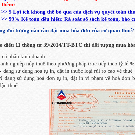
 thêm:
>>
5 Lợi ích không thể bỏ qua của dịch vụ quyết toán th
>>
99% Kế toán đều hiểu: Rà soát sổ sách kế toán, báo cáo
g đối tượng nào cần đặt mua hóa đơn của cơ quan thuế?
 điều 11 thông tư 39/2014/TT-BTC thì
đối tượng mua hóa
 cá nhân kinh doanh
anh nghiệp nộp thuế theo phương pháp trực tiếp theo tỷ lệ 
 đang sử dụng hoá tự in, đặt in thuộc loại rủi ro cao về thuế
 đang sử dụng hoá đơn tự in, đặt in vi phạm về hoá đơn bị
 lận thuế