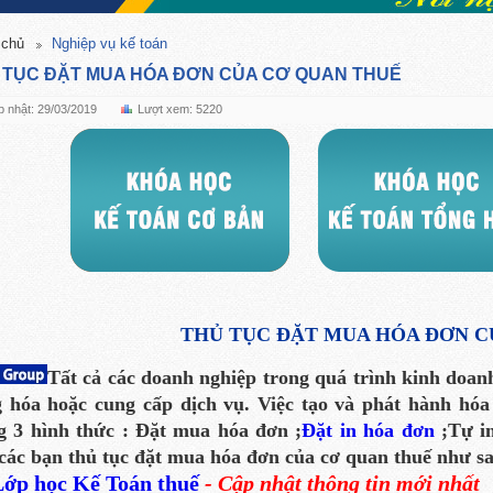
 chủ
Nghiệp vụ kế toán
 TỤC ĐẶT MUA HÓA ĐƠN CỦA CƠ QUAN THUẾ
 nhật: 29/03/2019
Lượt xem: 5220
THỦ TỤC ĐẶT MUA HÓA ĐƠN C
Tất cả các doanh nghiệp trong quá trình kinh doan
 hóa hoặc cung cấp dịch vụ. Việc tạo và phát hành hó
g 3 hình thức :
Đặt mua hóa đơn ;
Đặt in hóa đơn
;
Tự i
các bạn thủ tục đặt mua hóa đơn của cơ quan thuế như sa
ớp học Kế Toán thuế
- Cập nhật thông tin mới nhất