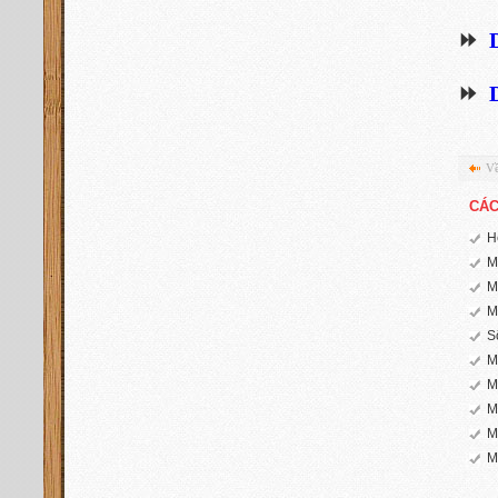
⏩
⏩
Về
CÁC
H
M
M
M
S
M
M
M
M
M