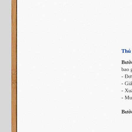
Thủ 
Bướ
bao 
- Đơ
- Gi
- Xu
- Mu
Bướ
- Sa
- Cơ