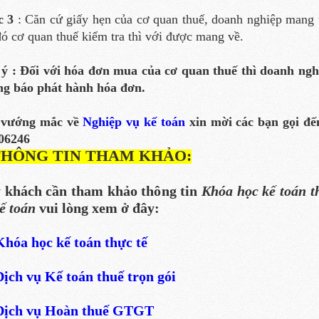
c 3
: Căn cứ giấy hẹn của cơ quan thuế, doanh nghiệp mang 
đó cơ quan thuế kiểm tra thì với được mang về.
ý : Đối với hóa đơn mua của cơ quan thuế thì doanh ng
g báo phát hành hóa đơn.
 vướng mắc về
Nghiệp vụ kế toán
xin mời các bạn gọi đế
06246
THÔNG TIN THAM KHẢO:
 khách cần tham khảo thông tin
Khóa học kế toán t
ế toán
vui lòng xem ở đây:
Khóa học kế toán thực tế
Dịch vụ Kế toán thuế trọn gói
Dịch vụ Hoàn thuế GTGT