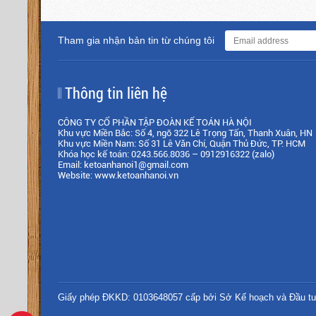
Tham gia nhận bản tin từ chúng tôi
Thông tin liên hệ
CÔNG TY CỔ PHẦN TẬP ĐOÀN KẾ TOÁN HÀ NỘI
Khu vực Miền Bắc: Số 4, ngõ 322 Lê Trọng Tấn, Thanh Xuân, HN
Khu vực Miền Nam: Số 31 Lê Văn Chí, Quận Thủ Đức, TP. HCM
Khóa học kế toán: 0243.566.8036 – 0912916322 (zalo)
Email: ketoanhanoi1@gmail.com
Website: www.ketoanhanoi.vn
Giấy phép ĐKKD: 0103648057 cấp bởi Sở Kế hoạch và Đầu tư