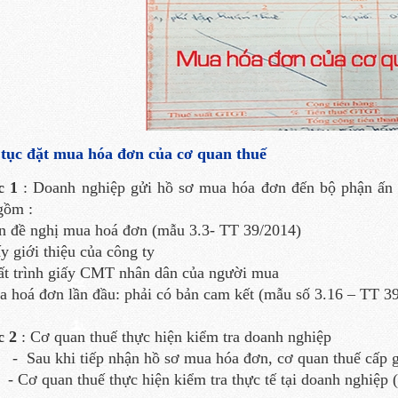
tục đặt mua hóa đơn của cơ quan thuế
c 1
: Doanh nghiệp gửi hồ sơ mua hóa đơn đến bộ phận ấn c
gồm :
n đề nghị mua hoá đơn (mẫu 3.3- TT 39/2014)
ấy giới thiệu của công ty
ất trình giấy CMT nhân dân của người mua
a hoá đơn lần đầu: phải có bản cam kết (mẫu số 3.16 – TT 3
c 2
: Cơ quan thuế thực hiện kiểm tra doanh nghiệp
u khi tiếp nhận hồ sơ mua hóa đơn, cơ quan thuế cấp gi
 quan thuế thực hiện kiểm tra thực tế tại doanh nghiệp ( đị