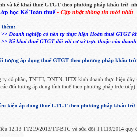
ính và kê khai thuế GTGT theo phương pháp khấu trừ nh
ớp học Kế Toán thuế
- Cập nhật thông tin mới nhất
 thêm:
>> Doanh nghiệp có nên tự thực hiện Hoàn thuế GTGT k
>
> Kê khai thuế GTGT đối với cơ sở trực thuộc của doanh
ối tượng áp dụng thuế GTGT theo phương pháp khấu trừ
 ty cổ phần, TNHH, DNTN, HTX kinh doanh thực hiện đầy đủ
 các đối tượng áp dụng tính thuế theo phương pháp trực tiếp)
iều kiện áp dụn
g
thuế GTGT theo phương pháp khấu trừ
điều 12,13 TT219/2013/TT-BTC và sửa đổi TT119/2014 quy đ