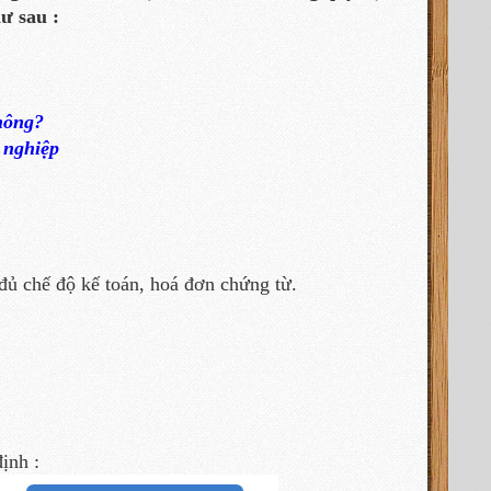
ư sau :
hông?
 nghiệp
 chế độ kế toán, hoá đơn chứng từ.
ịnh :