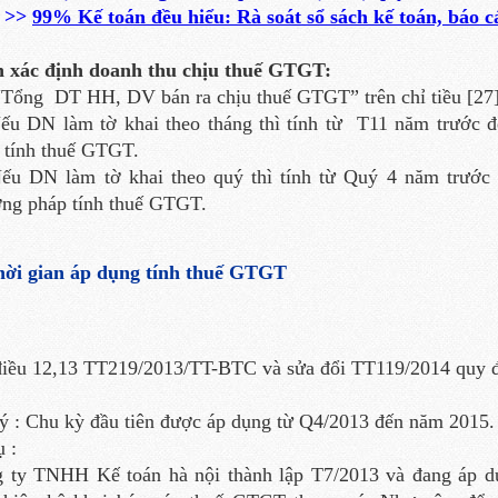
>>
99% Kế toán đều hiểu: Rà soát sổ sách kế toán, báo cáo
 xác định doanh thu chịu thuế GTGT:
Tổng DT HH, DV bán ra chịu thuế GTGT” trên chỉ tiều [27
u DN làm tờ khai theo tháng thì tính từ T11 năm trước đ
 tính thuế GTGT.
u DN làm tờ khai theo quý thì tính từ Quý 4 năm trước 
ng pháp tính thuế GTGT.
hời gian áp dụng tính thuế GTGT
điều 12,13 TT219/2013/TT-BTC và sửa đổi TT119/2014 quy đ
ý : Chu kỳ đầu tiên được áp dụng từ Q4/2013 đến năm 2015.
ụ :
 ty TNHH Kế toán hà nội thành lập T7/2013 và đang áp d