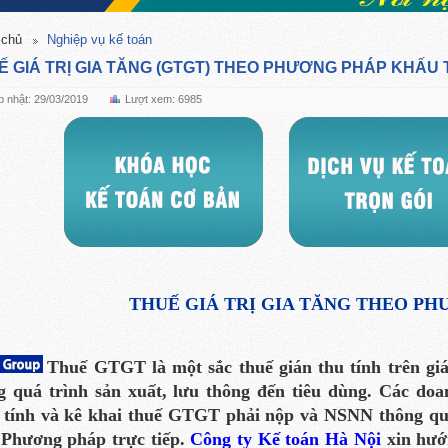
 chủ
Nghiệp vụ kế toán
Ế GIÁ TRỊ GIA TĂNG (GTGT) THEO PHƯƠNG PHÁP KHẤU
 nhật: 29/03/2019
Lượt xem: 6985
THUẾ GIÁ TRỊ GIA TĂNG THEO P
Thuế GTGT là một sắc thuế gián thu tính trên giá
g quá trình sản xuất, lưu thông đến tiêu dùng.
Các doa
 tính và kê khai thuế GTGT phải nộp và NSNN thông qu
;
Phương pháp trực tiếp.
Công ty Kế toán Hà Nội
xin hướ