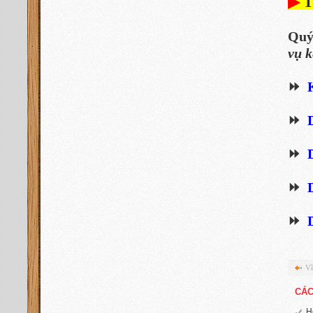
▶
Quý
vụ k
⏩
⏩
⏩
⏩
⏩
Về
CÁC
H