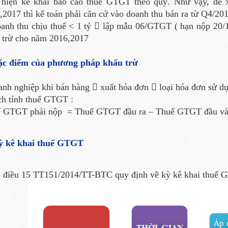
 hiện kê khai báo cáo thuế GTGT theo quý. Như vậy, để
,2017 thì kế toán phải căn cứ vào doanh thu bán ra từ Q4/20
anh thu chịu thuế < 1 tỷ  lập mẫu 06/GTGT ( hạn nộp 20/
 trừ cho năm 2016,2017
ặc điểm của phương pháp khấu trừ
anh nghiệp khi bán hàng  xuất hóa đơn  loại hóa đơn sử 
ch tính thuế GTGT :
 GTGT phải nộp = Thuế GTGT đầu ra – Thuế GTGT đầu vào
ỳ kê khai thuế GTGT
 điều 15 TT151/2014/TT-BTC quy định về kỳ kê khai thuế 