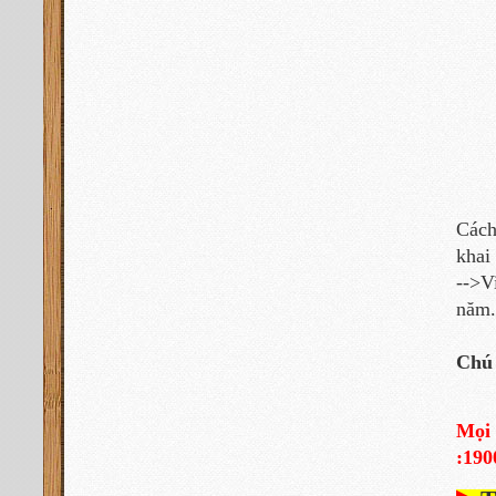
Cách
khai
-->V
năm.
Chú 
Mọi
:190