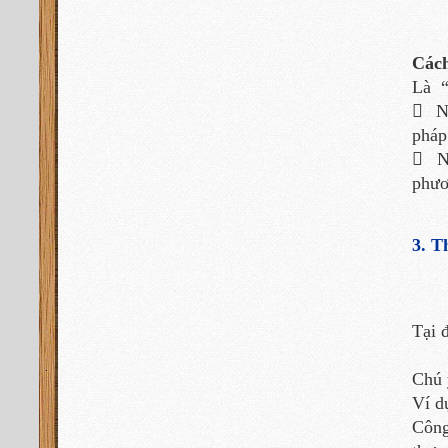
Cách
Là “

Nế
pháp

Nế
phươ
3. T
Tại 
Chú 
Ví d
Công