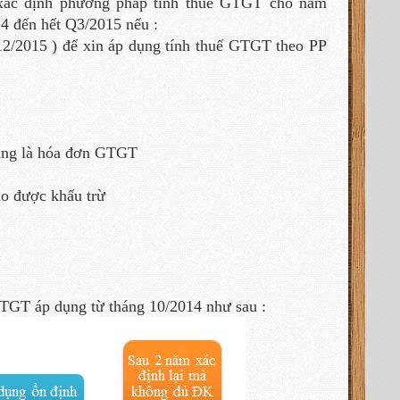
 xác định phương pháp tính thuế GTGT cho năm
14 đến hết Q3/2015 nếu :
12/2015 ) để xin áp dụng tính thuế GTGT theo PP
dụng là hóa đơn GTGT
 được khấu trừ
GTGT áp dụng từ tháng 10/2014 như sau :