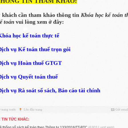
THÔNG TIN THAM KHẢO:
 khách cần tham khảo thông tin
Khóa học kế toán t
ế toán
vui lòng xem ở đây:
Khóa học kế toán thực tế
Dịch vụ Kế toán thuế trọn gói
Dịch vụ Hoàn thuế GTGT
Dịch vụ Quyết toán thuế
Dịch vụ Rà soát sổ sách, Báo cáo tài chính
 trang trước
Lên đầu trang
Gửi emai
 TIN TỨC KHÁC:
ệ thống sổ sách kế toán theo Thông tư 133/2016/TT-BTC
(6303 Lượt xem)