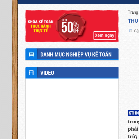
Trang
THU
Cập
DANH MỤC NGHIỆP VỤ KẾ TOÁN
VIDEO
tron
phải
trừ