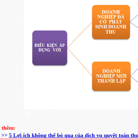
 thêm:
>>
5 Lợi ích không thể bỏ qua của dịch vụ quyết toán th