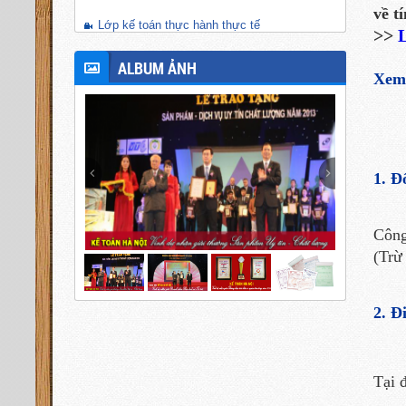
về t
Lớp kế toán thực hành thực tế
>>
L
ALBUM ẢNH
Xem
1. Đ
Công
(Trừ
2. Đ
Tại 