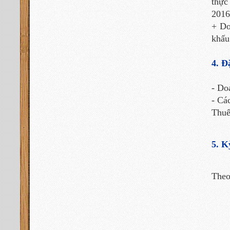
thực
2016
+ Do
khấu
4. Đ
- Do
- Cá
Thuế
5. K
Theo