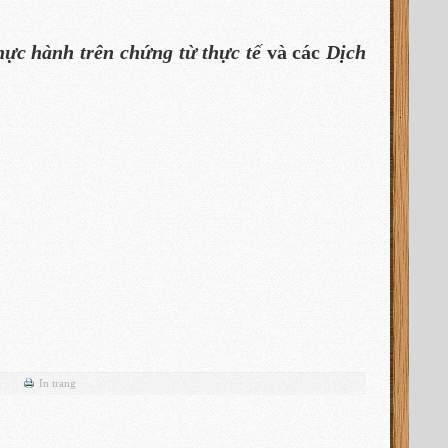
hực hành trên chứng từ thực tế
và các
Dịch
l
In trang