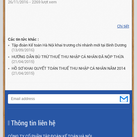
26/11/2016 - 2269 lượt xem
Chi tiết
Các tin tức khác :
Tập đoàn Kế toán Hà Nội khai trương chi nhánh mới tại Bình Dương
(13/09/2016)
HƯỚNG DẪN BÙ TRỪ THUẾ THU NHẬP CÁ NHÂN ĐÃ NỘP THỪA
(21/04/2015)
HỒ SƠ KHAI QUYẾT TOÁN THUẾ THU NHẬP CÁ NHÂN NĂM 2014
(21/04/2015)
Thông tin liên hệ
CÔNG TY CỔ PHẦN TẬP ĐOÀN KẾ TOÁN HÀ NỘI