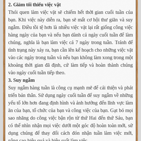
2. Giảm tối thiểu việc vặt
Thói quen làm việc vặt sẽ chiếm hết thời gian cuối tuần của
bạn. Khi việc này diễn ra, bạn sẽ mất cơ hội thư giãn và suy
ngẫm. Điều tồi tệ hơn là nhiều việc vặt lại rất giống công việc
hàng ngày của bạn và nếu bạn dành cả ngày cuối tuần để làm
chúng, nghĩa là bạn làm việc cả 7 ngày trong tuần. Tránh để
tình trạng này xảy ra, bạn cần lên kế hoạch cho những việc vặt
vào các ngày trong tuần và nếu bạn không làm xong trong một
khoảng thời gian đã định, cứ làm tiếp và hoàn thành chúng
vào ngày cuối tuần tiếp theo.
3. Suy ngẫm
Suy ngẫm hàng tuần là công cụ mạnh mẽ để cải thiện và phát
triển bản thân. Sử dụng ngày cuối tuần để suy ngẫm về những
yếu tố lớn hơn đang định hình và ảnh hưởng đến lĩnh vực làm
ăn của bạn, tổ chức của bạn và công việc của bạn. Gạt bỏ mọi
sao nhãng do công việc bận rộn từ thứ Hai đến thứ Sáu, bạn
có thể nhìn nhận mọi việc dưới một góc độ hoàn toàn mới, sử
dụng chúng để thay đổi cách đón nhận tuần làm việc mới,
nâng cao hiệu quả và hiệu suất làm việc.