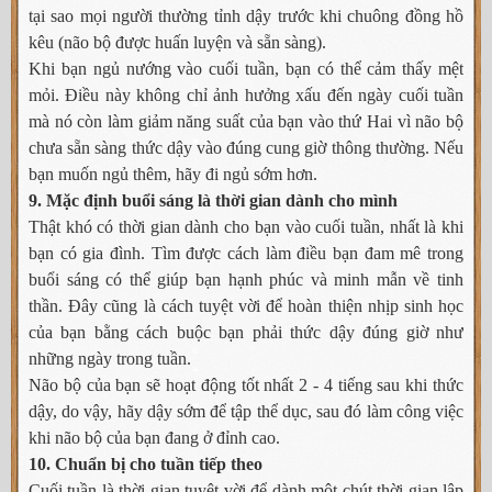
tại sao mọi người thường tỉnh dậy trước khi chuông đồng hồ
kêu (não bộ được huấn luyện và sẵn sàng).
Khi bạn ngủ nướng vào cuối tuần, bạn có thể cảm thấy mệt
mỏi. Điều này không chỉ ảnh hưởng xấu đến ngày cuối tuần
mà nó còn làm giảm năng suất của bạn vào thứ Hai vì não bộ
chưa sẵn sàng thức dậy vào đúng cung giờ thông thường. Nếu
bạn muốn ngủ thêm, hãy đi ngủ sớm hơn.
9. Mặc định buổi sáng là thời gian dành cho mình
Thật khó có thời gian dành cho bạn vào cuối tuần, nhất là khi
bạn có gia đình. Tìm được cách làm điều bạn đam mê trong
buổi sáng có thể giúp bạn hạnh phúc và minh mẫn về tinh
thần. Đây cũng là cách tuyệt vời để hoàn thiện nhịp sinh học
của bạn bằng cách buộc bạn phải thức dậy đúng giờ như
những ngày trong tuần.
Não bộ của bạn sẽ hoạt động tốt nhất 2 - 4 tiếng sau khi thức
dậy, do vậy, hãy dậy sớm để tập thể dục, sau đó làm công việc
khi não bộ của bạn đang ở đỉnh cao.
10. Chuẩn bị cho tuần tiếp theo
Cuối tuần là thời gian tuyệt vời để dành một chút thời gian lập