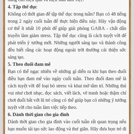
4. Tập thể dục
Không có thời gian để tập thể dục trong tuần? Bạn có 48 tiếng
trong 2 ngày cuối tuần để thực hiện điều này. Hãy vận động
cơ thể ít nhất 10 phút để giúp giải phóng GABA - chất dẫn
truyền làm giảm stress. Tập thể dục cũng là cách tuyệt vời để
phát triển ý tưởng mới. Những người sáng tạo và thành công
đều biết rằng các hoạt động ngoài trời thường cải thiện sức
sáng tạo.
5. Theo đuổi đam mê
Bạn có thể ngạc nhiên về những gì diễn ra khi bạn theo đuổi
điều bạn đam mê vào ngày cuối tuần. Theo đuổi đam mê là
cách tuyệt vời để loại bỏ stress và khai mở tâm trí. Những thú
vui như chơi nhạc, đọc sách, viết lách, vẽ tranh hoặc thậm chí
chơi đuổi bắt với lũ trẻ cũng có thể giúp bạn có những ý tưởng
tuyệt vời cho tuần làm việc tiếp theo.
6. Dành thời gian cho gia đình
Dành thời gian cho gia đình vào cuối tuần rất quan trọng nếu
bạn muốn tái tạo sức lao động và thư giãn. Hãy đưa bọn trẻ đi