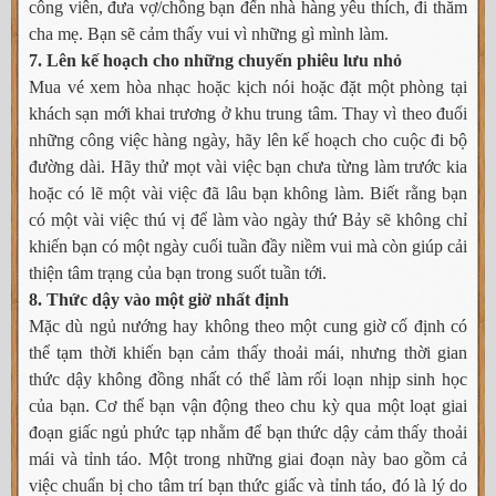
công viên, đưa vợ/chồng bạn đến nhà hàng yêu thích, đi thăm
cha mẹ. Bạn sẽ cảm thấy vui vì những gì mình làm.
7. Lên kế hoạch cho những chuyến phiêu lưu nhỏ
Mua vé xem hòa nhạc hoặc kịch nói hoặc đặt một phòng tại
khách sạn mới khai trương ở khu trung tâm. Thay vì theo đuổi
những công việc hàng ngày, hãy lên kế hoạch cho cuộc đi bộ
đường dài. Hãy thử mọt vài việc bạn chưa từng làm trước kia
hoặc có lẽ một vài việc đã lâu bạn không làm. Biết rằng bạn
có một vài việc thú vị để làm vào ngày thứ Bảy sẽ không chỉ
khiến bạn có một ngày cuối tuần đầy niềm vui mà còn giúp cải
thiện tâm trạng của bạn trong suốt tuần tới.
8. Thức dậy vào một giờ nhất định
Mặc dù ngủ nướng hay không theo một cung giờ cố định có
thể tạm thời khiến bạn cảm thấy thoải mái, nhưng thời gian
thức dậy không đồng nhất có thể làm rối loạn nhịp sinh học
của bạn. Cơ thể bạn vận động theo chu kỳ qua một loạt giai
đoạn giấc ngủ phức tạp nhằm để bạn thức dậy cảm thấy thoải
mái và tỉnh táo. Một trong những giai đoạn này bao gồm cả
việc chuẩn bị cho tâm trí bạn thức giấc và tỉnh táo, đó là lý do