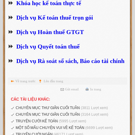
⏩
Khóa học kế toán thực tế
⏩
Dịch vụ Kế toán thuế trọn gói
⏩
Dịch vụ Hoàn thuế GTGT
⏩
Dịch vụ Quyết toán thuế
⏩
Dịch vụ Rà soát sổ sách, Báo cáo tài chính
Về trang trước
Lên đầu trang
Gửi email
In trang
CÁC TÀI LIỆU KHÁC:
CHUYÊN MỤC THƯ GIÃN CUỐI TUẦN
(3811 Lượt xem)
CHUYÊN MỤC THƯ GIÃN CUỐI TUẤN
(3164 Lượt xem)
TRUYỆN CƯỜI KẾ TOÁN
(5995 Lượt xem)
MỘT SỐ MẨU CHUYỆN VUI VỀ KẾ TOÁN
(6699 Lượt xem)
TRUYỆN CƯỜI NGẮN
(46171 Lượt xem)