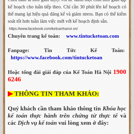
kế hoạch cho tuần tiếp theo. Chỉ cần 30 phút lên kế hoạch có
thể mang lại hiệu quả đáng kể và giảm stress. Bạn có thể kiểm
soát tốt hơn tuần làm việc mới với kế hoạch định sẵn.
https://www.facebook.com/ketoanhanoi.vn/
Chuyên trang kế toán:
www.tintucketoan.com
Fanpage: Tin Tức Kế Toán:
https://www.facebook.com/tintucketoan
1900
Hoặc tổng đài giải đáp của Kế Toán Hà Nội
6246
▶
THÔNG TIN THAM KHẢO:
Quý khách cần tham khảo thông tin
Khóa học
kế toán thực hành trên chứng từ thực tế
và
các
Dịch vụ kế toán
vui lòng xem ở đây: