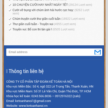
10 CHUYỆN CƯỜI HAY NHẤT NGÀY TẾT
(29124 Lượt xem)
Cười vỡ bụng với chùm ảnh hài hước cực hay:
(9262 Lượt
xem)
Chùm truyện cười thư giãn cuối tuần
(18922 Lượt xem)
Thư giãn cuối tuần - Truyện vui
(4955 Lượt xem)
Truyện vui: Bố con thi tán gái !
(6505 Lượt xem)
Thông tin liên hệ
CÔNG TY CỔ PHẦN TẬP ĐOÀN KẾ TOÁN HÀ NỘI
Khu vực Miền Bắc: Số 4, ngõ 322 Lê Trọng Tấn, Thanh Xuân, HN
Khu vực Miền Nam: Số 31 Lê Văn Chí, Quận Thủ Đức, TP. HCM
Khóa học kế toán: 0243.566.8036 – 0912916322 (zalo)
Email: ketoanhanoi1@gmail.com
Website: www.ketoanhanoi.vn