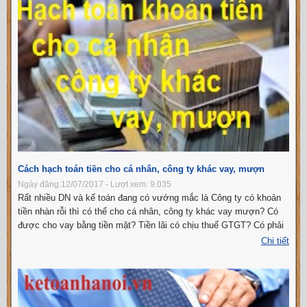
Cách hạch toán tiền cho cá nhân, công ty khác vay, mượn
Ngày đăng:12/07/2017 - Lượt xem: 9.035
Rất nhiều DN và kế toán đang có vướng mắc là Công ty có khoản
tiền nhàn rỗi thì có thể cho cá nhân, công ty khác vay mượn? Có
được cho vay bằng tiền mặt? Tiền lãi có chịu thuế GTGT? Có phải
xuất hóa đơn không? KẾ TOÁN HÀ NỘI xin giải đáp các vướng
Chi tiết
mắc đó của c...