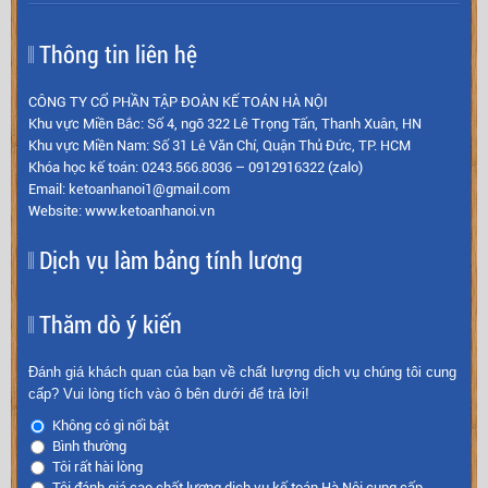
Thông tin liên hệ
CÔNG TY CỔ PHẦN TẬP ĐOÀN KẾ TOÁN HÀ NỘI
Khu vực Miền Bắc: Số 4, ngõ 322 Lê Trọng Tấn, Thanh Xuân, HN
Khu vực Miền Nam: Số 31 Lê Văn Chí, Quận Thủ Đức, TP. HCM
Khóa học kế toán: 0243.566.8036 – 0912916322 (zalo)
Email: ketoanhanoi1@gmail.com
Website: www.ketoanhanoi.vn
Dịch vụ làm bảng tính lương
Thăm dò ý kiến
Đánh giá khách quan của bạn về chất lượng dịch vụ chúng tôi cung
cấp? Vui lòng tích vào ô bên dưới để trả lời!
Không có gì nổi bật
Bình thường
Tôi rất hài lòng
Tôi đánh giá cao chất lượng dịch vụ kế toán Hà Nội cung cấp