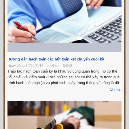
Hướng dẫn hạch toán các bút toán kết chuyển cuối kỳ
Ngày đăng:30/05/2017 - Lượt xem: 8.840
Thao tác hạch toán cuối kỳ là khâu vô cùng quan trọng, nó có thể
đối chiếu và kiểm soát được những sai sót có thể xảy ra trong quá
trình hạch toán nghiệp vụ phát sinh ngày trong tháng và cũng là dữ
liệu để doanh nghiệp là cơ sở tập hợp báo cáo cuối năm.Chính v...
Chi tiết