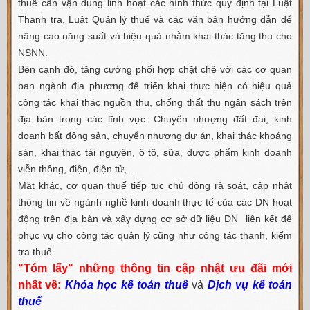
thuế cần vận dụng linh hoạt các hình thức quy định tại Luật
Thanh tra, Luật Quản lý thuế và các văn bản hướng dẫn để
nâng cao năng suất và hiệu quả nhằm khai thác tăng thu cho
NSNN.
Bên cạnh đó, tăng cường phối hợp chặt chẽ với các cơ quan
ban ngành địa phương để triển khai thực hiện có hiệu quả
công tác khai thác nguồn thu, chống thất thu ngân sách trên
địa bàn trong các lĩnh vực: Chuyển nhượng đất đai, kinh
doanh bất động sản, chuyển nhượng dự án, khai thác khoáng
sản, khai thác tài nguyên, ô tô, sữa, dược phẩm kinh doanh
viễn thông, điện, điện tử,...
Mặt khác, cơ quan thuế tiếp tục chủ động rà soát, cập nhật
thông tin về ngành nghề kinh doanh thực tế của các DN hoạt
động trên địa bàn và xây dựng cơ sở dữ liệu DN liên kết để
phục vụ cho công tác quản lý cũng như công tác thanh, kiểm
tra thuế.
"Tóm lấy" những thông tin cập nhật ưu đãi mới
nhất về:
Khóa học kế toán thuế
và
Dịch vụ kế toán
thuế