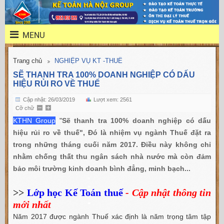
MENU
Trang chủ
NGHIỆP VỤ KT -THUẾ
SẼ THANH TRA 100% DOANH NGHIỆP CÓ DẤU
HIỆU RỦI RO VỀ THUẾ
Cập nhật: 26/03/2019
Lượt xem: 2561
Cỡ chữ
KTHN Group
"
Sẽ thanh tra 100% doanh nghiệp có dấu
hiệu rủi ro về thuế", Đó là nhiệm vụ ngành Thuế đặt ra
trong những tháng cuối năm 2017. Điều này không chỉ
nhằm chống thất thu ngân sách nhà nước mà còn đảm
bảo môi trường kinh doanh bình đẳng, minh bạch...
>>
Lớp học Kế Toán thuế
- Cập nhật thông tin
mới nhất
Năm 2017 được ngành Thuế xác định là năm trọng tâm tập