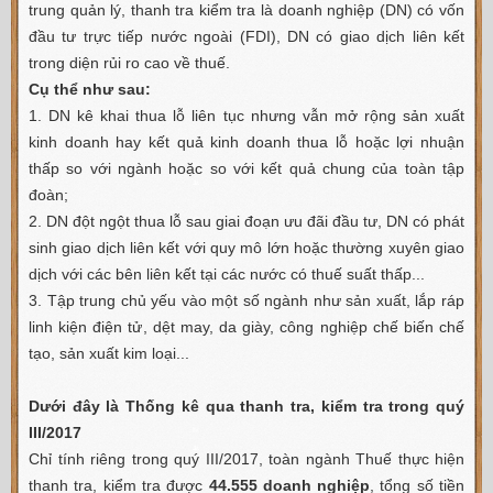
trung quản lý, thanh tra kiểm tra là doanh nghiệp (DN) có vốn
đầu tư trực tiếp nước ngoài (FDI), DN có giao dịch liên kết
trong diện rủi ro cao về thuế.
Cụ thể như sau:
1. DN kê khai thua lỗ liên tục nhưng vẫn mở rộng sản xuất
kinh doanh hay kết quả kinh doanh thua lỗ hoặc lợi nhuận
thấp so với ngành hoặc so với kết quả chung của toàn tập
đoàn;
2. DN đột ngột thua lỗ sau giai đoạn ưu đãi đầu tư, DN có phát
sinh giao dịch liên kết với quy mô lớn hoặc thường xuyên giao
dịch với các bên liên kết tại các nước có thuế suất thấp...
3. Tập trung chủ yếu vào một số ngành như sản xuất, lắp ráp
linh kiện điện tử, dệt may, da giày, công nghiệp chế biến chế
tạo, sản xuất kim loại...
Dưới đây là Thống kê qua thanh tra, kiểm tra trong quý
III/2017
Chỉ tính riêng trong quý III/2017, toàn ngành Thuế thực hiện
thanh tra, kiểm tra được
44.555 doanh nghiệp
, tổng số tiền