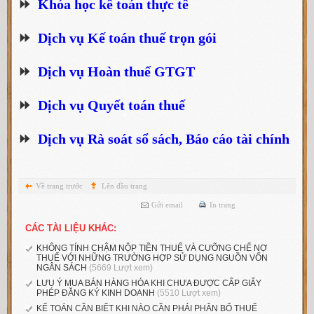
⏩
Khóa học kế toán thực tế
⏩
Dịch vụ Kế toán thuế trọn gói
⏩
Dịch vụ Hoàn thuế GTGT
⏩
Dịch vụ Quyết toán thuế
⏩
Dịch vụ Rà soát sổ sách, Báo cáo tài chính
Về trang trước
Lên đầu trang
Gửi email
In trang
CÁC TÀI LIỆU KHÁC:
KHÔNG TÍNH CHẬM NỘP TIỀN THUẾ VÀ CƯỠNG CHẾ NỢ
THUẾ VỚI NHỮNG TRƯỜNG HỢP SỬ DỤNG NGUỒN VỐN
NGÂN SÁCH
(5669 Lượt xem)
LƯU Ý MUA BÁN HÀNG HÓA KHI CHƯA ĐƯỢC CẤP GIẤY
PHÉP ĐĂNG KÝ KINH DOANH
(5510 Lượt xem)
KẾ TOÁN CẦN BIẾT KHI NÀO CẦN PHẢI PHÂN BỔ THUẾ