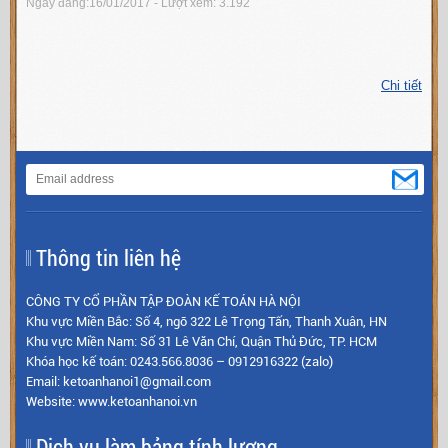
Ngày đăng:16/01/2017 - Lượt xem: 3.192
Chi tiết
Thông tin liên hệ
CÔNG TY CỔ PHẦN TẬP ĐOÀN KẾ TOÁN HÀ NỘI
Khu vực Miền Bắc: Số 4, ngõ 322 Lê Trọng Tấn, Thanh Xuân, HN
Khu vực Miền Nam: Số 31 Lê Văn Chí, Quận Thủ Đức, TP. HCM
Khóa học kế toán: 0243.566.8036 – 0912916322 (zalo)
Email: ketoanhanoi1@gmail.com
Website: www.ketoanhanoi.vn
Dịch vụ làm bảng tính lương