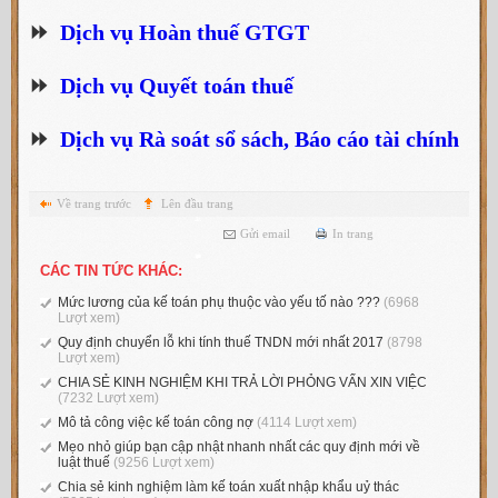
⏩
Dịch vụ Hoàn thuế GTGT
⏩
Dịch vụ Quyết toán thuế
⏩
Dịch vụ Rà soát sổ sách, Báo cáo tài chính
Về trang trước
Lên đầu trang
Gửi email
In trang
CÁC TIN TỨC KHÁC:
Mức lương của kế toán phụ thuộc vào yếu tố nào ???
(6968
Lượt xem)
Quy định chuyển lỗ khi tính thuế TNDN mới nhất 2017
(8798
Lượt xem)
CHIA SẺ KINH NGHIỆM KHI TRẢ LỜI PHỎNG VẤN XIN VIỆC
(7232 Lượt xem)
Mô tả công việc kế toán công nợ
(4114 Lượt xem)
Mẹo nhỏ giúp bạn cập nhật nhanh nhất các quy định mới về
luật thuế
(9256 Lượt xem)
Chia sẻ kinh nghiệm làm kế toán xuất nhập khẩu uỷ thác