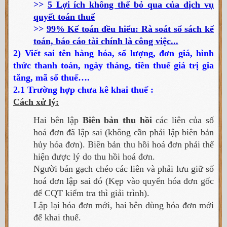
>>
5 Lợi ích không thể bỏ qua của dịch vụ
quyết toán thuế
>>
99% Kế toán đều hiểu: Rà soát sổ sách kế
toán, báo cáo tài chính là công việc...
2) Viết sai tên hàng hóa, số lượng, đơn giá, hình
thức thanh toán, ngày tháng, tiền thuế giá trị gia
tăng, mã số thuế….
2.1 Trường hợp chưa kê khai thuế :
Cách xử lý:
Hai bên lập
Biên bản thu hồi
các liên của số
hoá đơn đã lập sai (không cần phải lập biên bản
hủy hóa đơn). Biên bản thu hồi hoá đơn phải thể
hiện được lý do thu hồi hoá đơn.
Người bán gạch chéo các liên và phải lưu giữ số
hoá đơn lập sai đó (Kẹp vào quyển hóa đơn gốc
để CQT kiểm tra thì giải trình).
Lập lại hóa đơn mới, hai bên dùng hóa đơn mới
để khai thuế.