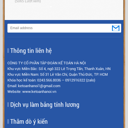
(5065 Lượt xem)
Thông tin liên hệ
CÔNG TY CỔ PHẦN TẬP ĐOÀN KẾ TOÁN HÀ NỘI
Khu vực Miền Bắc: Số 4, ngõ 322 Lê Trọng Tấn, Thanh Xuân, HN
Khu vực Miền Nam: Số 31 Lê Văn Chí, Quận Thủ Đức, TP. HCM
Khóa học kế toán: 0243.566.8036 – 0912916322 (zalo)
Email: ketoanhanoi1@gmail.com
Website: www.ketoanhanoi.vn
Dịch vụ làm bảng tính lương
Thăm dò ý kiến