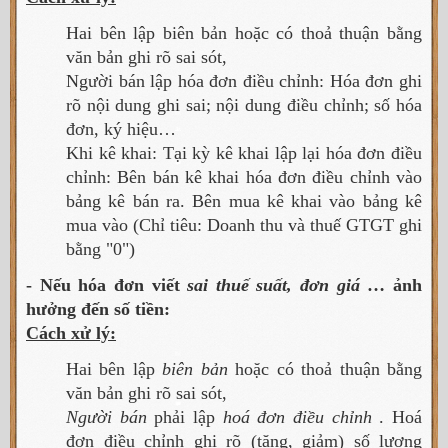
Hai bên lập biên bản hoặc có thoả thuận bằng
văn bản ghi rõ sai sót,
Người bán lập hóa đơn điều chỉnh: Hóa đơn ghi
rõ nội dung ghi sai; nội dung điều chỉnh; số hóa
đơn, ký hiệu…
Khi kê khai: Tại kỳ kê khai lập lại hóa đơn điều
chỉnh: Bên bán kê khai hóa đơn điều chỉnh vào
bảng kê bán ra. Bên mua kê khai vào bảng kê
mua vào (Chỉ tiêu: Doanh thu và thuế GTGT ghi
bằng "0")
- Nếu hóa đơn viết
sai thuế suất, đơn giá
… ảnh
hưởng đến số tiền:
Cách xử lý:
Hai bên lập
biên bản
hoặc có thoả thuận bằng
văn bản ghi rõ sai sót,
Người bán
phải lập
hoá đơn điều chỉnh
. Hoá
đơn điều chỉnh ghi rõ (tăng, giảm) số lượng