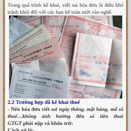
Trong quá trình kê khai, viết sai hóa đơn là điều khó
tránh khỏi đối với các bạn kế toán mới vào nghề.
2.2 Trường hợp đã kê khai thuế
- Nếu hóa đơn viết
sai ngày tháng, mặt hàng, mã số
thuế
…
không ảnh hưởng
đến
số tiền thuế
GTGT
phải nộp và khấu trừ:
Cách xử lý: