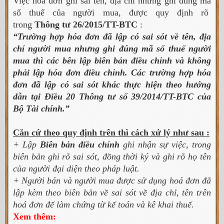
Việc hóa đơn ghi sai tên, địa chỉ nhưng ghi đúng mã
số thuế của người mua, được quy định rõ
trong
Thông tư 26/2015/TT-BTC
:
“Trường hợp hóa đơn đã lập có sai sót về tên, địa
chỉ người mua nhưng ghi đúng mã số thuế người
mua thì các bên lập biên bản điều chỉnh và không
phải lập hóa đơn điều chỉnh. Các trường hợp hóa
đơn đã lập có sai sót khác thực hiện theo hướng
dẫn tại Điều 20 Thông tư số 39/2014/TT-BTC của
Bộ Tài chính.”
Căn cứ theo quy định trên thì cách xử lý như sau :
+ Lập
Biên bản điều chỉnh
ghi nhận sự việc, trong
biên bản ghi rõ sai sót, đồng thời ký và ghi rõ họ tên
của người đại diện theo pháp luật.
+ Người bán và người mua được sử dụng hoá đơn đã
lập kèm theo biên bản về sai sót về địa chỉ, tên trên
hoá đơn để làm chứng từ kế toán và kê khai thuế.
Xem thêm: