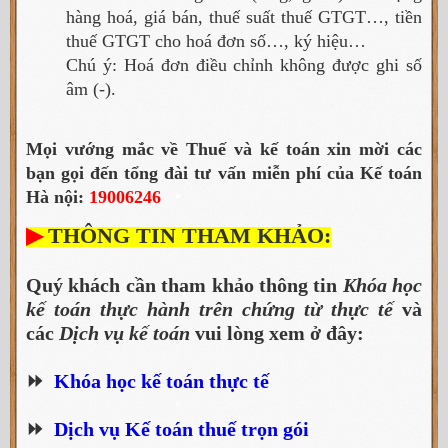
hàng hoá, giá bán, thuế suất thuế GTGT…, tiền
thuế GTGT cho hoá đơn số…, ký hiệu…
Chú ý: Hoá đơn điều chỉnh không được ghi số
âm (-).
Mọi vướng mắc về Thuế và kế toán xin mời các
bạn gọi đến tổng đài tư vấn miễn phí của Kế toán
Hà nội:
19006246
▶
THÔNG TIN THAM KHẢO:
Quý khách cần tham khảo thông tin
Khóa học
kế toán thực hành trên chứng từ thực tế
và
các
Dịch vụ kế toán
vui lòng xem ở đây:
⏩
Khóa học kế toán thực tế
⏩
Dịch vụ Kế toán thuế trọn gói