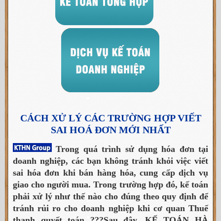
CÁCH XỬ LÝ CÁC TRƯỜNG HỢP VIẾT
SAI HOÁ ĐƠN MỚI NHẤT
Trong quá trình sử dụng hóa đơn tại
doanh nghiệp, các bạn không tránh khỏi việc viết
sai hóa đơn khi bán hàng hóa, cung cấp dịch vụ
giao cho người mua. Trong trường hợp đó, kế toán
phải xử lý như thế nào cho đúng theo quy định để
tránh rủi ro cho doanh nghiệp khi cơ quan Thuế
thanh quyết toán ???
Sau đây, KẾ TOÁN HÀ