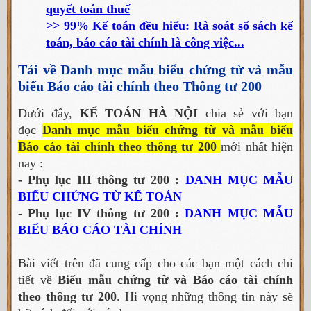
quyết toán thuế
>>
99% Kế toán đều hiểu: Rà soát sổ sách kế
toán, báo cáo tài chính là công việc...
Tải về Danh mục mẫu biểu chứng từ và mẫu
biểu Báo cáo tài chính theo Thông tư 200
Dưới đây,
KẾ TOÁN HÀ NỘI
chia sẻ với bạn
đọc
Danh mục mẫu biểu chứng từ và mẫu biểu
Báo cáo tài chính theo thông tư 200
mới nhất hiện
nay :
- Phụ lục III thông tư 200 :
DANH MỤC MẪU
BIỂU CHỨNG TỪ KẾ TOÁN
- Phụ lục IV thông tư 200 :
DANH MỤC MẪU
BIỂU BÁO CÁO TÀI CHÍNH
Bài viết trên đã cung cấp cho các bạn một cách chi
tiết về
Biểu mẫu chứng từ và Báo cáo tài chính
theo thông tư 200
. Hi vọng những thông tin này sẽ