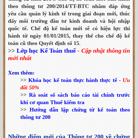
theo thông tư 200/2014/TT-BTC nhằm đáp ứng
yêu cầu quản lý kinh tế trong giai đoạn mới, thúc
đẩy môi trường đầu tư kinh doanh và hội nhập
quốc tế. Chế độ kế toán mới sẽ có hiệu lực thi
hành từ ngày 01/01/2015, thay thế cho chế độ kế
toán cũ theo Quyết định số 15
.
>>
Lớp học Kế Toán thuế
- Cập nhật thông tin
mới nhất
Xem thêm:
>>
Khóa học kế toán thực hành thực tế
-
Ưu
đãi 50%
>>
Rà soát sổ sách báo cáo tài chính trước
khi cơ quan Thuế kiểm tra
>>
Hướng dẫn lập chứng từ kế toán theo
thông tư 200
Những điểm mới của Thông tư 200 về chứng