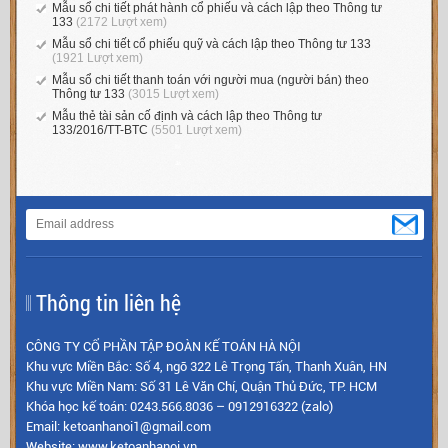
Mẫu sổ chi tiết phát hành cổ phiếu và cách lập theo Thông tư
133
(2172 Lượt xem)
Mẫu sổ chi tiết cổ phiếu quỹ và cách lập theo Thông tư 133
(1921 Lượt xem)
Mẫu sổ chi tiết thanh toán với người mua (người bán) theo
Thông tư 133
(3015 Lượt xem)
Mẫu thẻ tài sản cố định và cách lập theo Thông tư
133/2016/TT-BTC
(5501 Lượt xem)
Thông tin liên hệ
CÔNG TY CỔ PHẦN TẬP ĐOÀN KẾ TOÁN HÀ NỘI
Khu vực Miền Bắc: Số 4, ngõ 322 Lê Trọng Tấn, Thanh Xuân, HN
Khu vực Miền Nam: Số 31 Lê Văn Chí, Quận Thủ Đức, TP. HCM
Khóa học kế toán: 0243.566.8036 – 0912916322 (zalo)
Email: ketoanhanoi1@gmail.com
Website: www.ketoanhanoi.vn