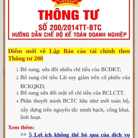
Điểm mới về Lập Báo cáo tài chính theo
Thông tư 200
Bổ sung, sửa đổi nhiều chỉ tiêu của BCĐKT;
Bổ sung chỉ tiêu Lãi suy giảm trên cổ phiếu của
BCKQKD;
Bổ sung sửa đổi một số chỉ tiêu của BCLCTT.
Phần thuyết minh BCTC hầu như mới toàn bộ,
xây dựng trên nguyên tắc minh bạch, công khai,
linh hoạt.
Xem thêm:
>>
5 Lợi ích không thể bỏ qua của dịch vụ