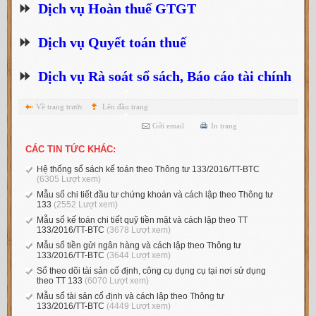
⏩
Dịch vụ Hoàn thuế GTGT
⏩
Dịch vụ Quyết toán thuế
⏩
Dịch vụ Rà soát sổ sách, Báo cáo tài chính
Về trang trước
Lên đầu trang
Gửi email
In trang
CÁC TIN TỨC KHÁC:
Hệ thống sổ sách kế toán theo Thông tư 133/2016/TT-BTC
(6305 Lượt xem)
Mẫu sổ chi tiết đầu tư chứng khoán và cách lập theo Thông tư
133
(2552 Lượt xem)
Mẫu sổ kế toán chi tiết quỹ tiền mặt và cách lập theo TT
133/2016/TT-BTC
(3678 Lượt xem)
Mẫu sổ tiền gửi ngân hàng và cách lập theo Thông tư
133/2016/TT-BTC
(3644 Lượt xem)
Sổ theo dõi tài sản cố định, công cụ dụng cụ tại nơi sử dụng
theo TT 133
(6070 Lượt xem)
Mẫu sổ tài sản cố định và cách lập theo Thông tư
133/2016/TT-BTC
(4449 Lượt xem)