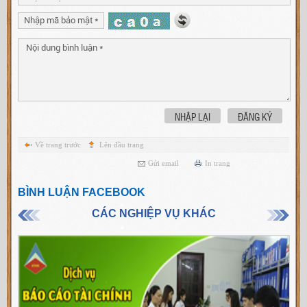
NHẬP LẠI
ĐĂNG KÝ
Về trang trước
Lên đầu trang
Gửi email
In trang
BÌNH LUẬN FACEBOOK
CÁC NGHIỆP VỤ KHÁC