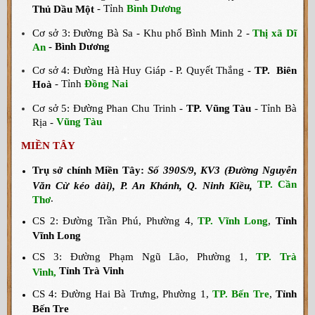
- Tỉnh
Bình Dương
Thủ Dầu Một
Cơ sở 3: Đường Bà Sa - Khu phố Bình Minh 2 -
Thị xã Dĩ
- Bình Dương
An
Cơ sở 4: Đường Hà Huy Giáp - P. Quyết Thắng -
TP. Biên
- Tỉnh
Đồng Nai
Hoà
Cơ sở 5: Đường Phan Chu Trinh -
TP. Vũng Tàu
- Tỉnh Bà
Vũng Tàu
Rịa -
MIỀN TÂY
Trụ sở chính Miền Tây:
Số 390S/9, KV3 (Đường Nguyễn
TP. Cần
Văn Cừ kéo dài), P. An Khánh, Q. Ninh Kiều,
.
Thơ
CS 2: Đường Trần Phú, Phường 4,
TP. Vĩnh Long
,
Tỉnh
Vĩnh Long
CS 3: Đường Phạm Ngũ Lão, Phường 1,
TP. Trà
Tỉnh Trà Vinh
Vinh,
CS 4: Đường Hai Bà Trưng, Phường 1,
TP. Bến Tre
,
Tỉnh
Bến Tre