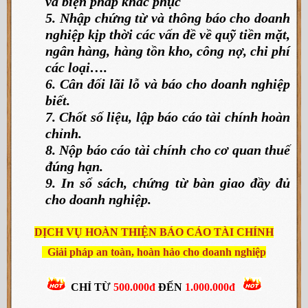
và biện pháp khắc phục
5. Nhập chứng từ và thông báo cho doanh
nghiệp kịp thời các vấn đề về quỹ tiền mặt,
ngân hàng, hàng tồn kho, công nợ, chi phí
các loại….
6. Cân đối lãi lỗ và báo cho doanh nghiệp
biết.
7. Chốt số liệu, lập báo cáo tài chính hoàn
chỉnh.
8. Nộp báo cáo tài chính cho cơ quan thuế
đúng hạn.
9. In sổ sách, chứng từ bàn giao đầy đủ
cho doanh nghiệp.
DỊCH VỤ HOÀN THIỆN BÁO CÁO TÀI CHÍNH
Giải pháp an toàn, hoàn hảo cho doanh nghiệp
CHỈ TỪ
500.000đ
ĐẾN
1.000.000đ