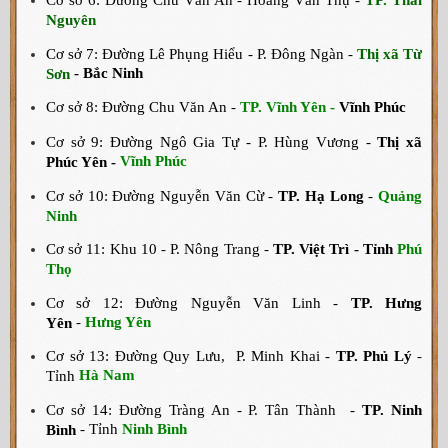
Cơ sở 6: Đường Chu Văn An - Hoàng Văn Thụ -
TP. Thái
Nguyên
Cơ sở 7: Đường Lê Phụng Hiểu - P. Đông Ngàn -
Thị xã Từ
- Bắc Ninh
Sơn
Cơ sở 8: Đường Chu Văn An -
TP. Vĩnh Yên -
Vĩnh Phúc
Cơ sở 9: Đường Ngô Gia Tự - P. Hùng Vương -
Thị xã
Vĩnh Phúc
Phúc Yên -
Cơ sở 10: Đường Nguyễn Văn Cừ -
TP. Hạ Long
-
Quảng
Ninh
Cơ sở 11: Khu 10 - P. Nông Trang -
TP. Việt Trì -
Tỉnh
Phú
Thọ
Cơ sở 12: Đường Nguyễn Văn Linh -
TP. Hưng
-
Hưng Yên
Yên
Cơ sở 13: Đường Quy Lưu, P. Minh Khai -
TP. Phủ Lý
-
Hà Nam
Tỉnh
Cơ sở 14: Đường Tràng An - P. Tân Thành -
TP. Ninh
- Tỉnh
Ninh Bình
Bình