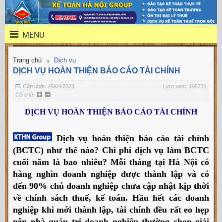
MENU
Trang chủ
Dịch vụ
DỊCH VỤ HOÀN THIỆN BÁO CÁO TÀI CHÍNH
Cập nhật: 26/04/2023
Lượt xem: 106731
Cỡ chữ
DỊCH VỤ HOÀN THIỆN BÁO CÁO TÀI CHÍNH
Dịch vụ hoàn thiện báo cáo tài chính
(BCTC) như thế nào? Chi phí dịch vụ làm BCTC
cuối năm là bao nhiêu? Mỗi tháng tại Hà Nội có
hàng nghìn doanh nghiệp được thành lập và có
đến 90% chủ doanh nghiệp chưa cập nhật kịp thời
về chính sách thuế, kế toán. Hầu hết các doanh
nghiệp khi mới thành lập, tài chính đều rất eo hẹp
nên nhà quản trị doanh nghiệp thường chọn giải