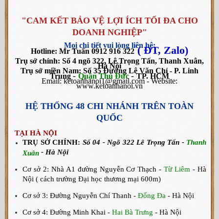
"CAM KẾT BẢO VỆ LỢI ÍCH TỐI ĐA CHO
DOANH NGHIỆP"
Mọi chi tiết vui lòng liên hệ:
( ĐT, Zalo)
Hotline: Mr Tuấn 0912 916 322
Trụ sở chính: Số 4 ngõ 322, Lê Trọng Tấn, Thanh Xuân,
Hà Nội
Trụ sở miền Nam:
Số 35 Đường Lê Văn Chí - P. Linh
-
-
Trung
Quận Thủ Đức
TP. HCM
Email: ketoanhanoi1@gmail.com - Website:
www.ketoanhanoi.vn
HỆ THỐNG 48 CHI NHÁNH TRÊN TOÀN
QUỐC
TẠI HÀ NỘI
TRỤ SỞ CHÍNH:
Số 04 - Ngõ 322 Lê Trọng Tấn -
Thanh
- Hà Nội
Xuân
Cơ sở
2: Nhà A1 đường Nguyễn Cơ Thạch -
Từ Liêm
- Hà
Nội ( cách trường Đại học thương mại 600m)
Cơ sở
3: Đường Nguyễn Chí Thanh -
Đống Đa
- Hà Nội
Cơ sở
4: Đường
Minh Khai -
Hai Bà Trưng
- Hà Nội