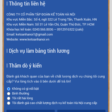
Thông tin liên hệ
CÔNG TY CỔ PHẦN TẬP ĐOÀN KẾ TOÁN HÀ NỘI
Khu vực Miền Bắc: Số 4, ngõ 322 Lê Trọng Tấn, Thanh Xuân, HN
Khu vực Miền Nam: Số 31 Lê Văn Chí, Quận Thủ Đức, TP. HCM
Khóa học kế toán: 0243.566.8036 – 0912916322 (zalo)
Email: ketoanhanoi1@gmail.com
Website: www.ketoanhanoi.vn
Dịch vụ làm bảng tính lương
Thăm dò ý kiến
Đánh giá khách quan của bạn về chất lượng dịch vụ chúng tôi cung
cấp? Vui lòng tích vào ô bên dưới để trả lời!
Không có gì nổi bật
Bình thường
Tôi rất hài lòng
Tôi đánh giá cao chất lượng dịch vụ kế toán Hà Nội cung cấp