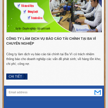
CÔNG TY LÀM DỊCH VỤ BÁO CÁO TÀI CHÍNH TẠI BA VÌ
CHUYÊN NGHIỆP
Công ty làm dịch vụ báo cáo tài chính tại Ba Vì có trách nhiệm
C
thông báo cho doanh nghiệp các vấn đề phát sinh; về hàng tồn kho;
chi phí; công nợ.
n
CHI TIẾT