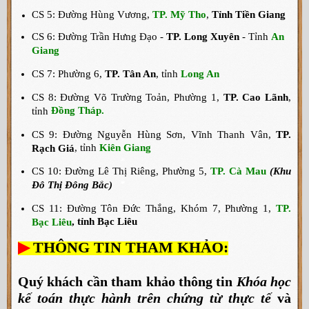
CS 5: Đường Hùng Vương,
TP. Mỹ Tho
,
Tỉnh Tiền Giang
CS 6: Đường Trần Hưng Đạo -
TP. Long Xuyên
- Tỉnh
An
Giang
CS 7: Phường 6,
TP. Tân An
, tỉnh
Long An
CS 8: Đường Võ Trường Toản, Phường 1,
TP. Cao Lãnh
,
Đồng Tháp.
tỉnh
CS 9: Đường Nguyễn Hùng Sơn, Vĩnh Thanh Vân,
TP.
, tỉnh
Kiên Giang
Rạch Giá
CS 10: Đường Lê Thị Riêng, Phường 5,
TP. Cà Mau
(Khu
Đô Thị Đông Bắc)
CS 11: Đường Tôn Đức Thắng, Khóm 7, Phường 1,
TP.
, tỉnh Bạc Liêu
Bạc Liêu
▶
THÔNG TIN THAM KHẢO:
Quý khách cần tham khảo thông tin
Khóa học
kế toán thực hành trên chứng từ thực tế
và