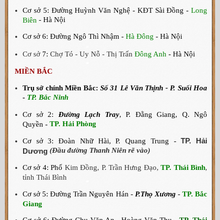
Cơ sở
5:
Đường Huỳnh Văn Nghệ - KĐT Sài Đồng -
Long
- Hà Nội
Biên
Cơ sở
6: Đường Ngô Thì Nhậm -
Hà Đông
- Hà Nội
Cơ sở
7:
Chợ Tó - Uy Nỗ - Thị Trấn
Đông Anh
- Hà Nội
MIỀN BẮC
Trụ sở chính Miền Bắc:
Số 31 Lê Văn Thịnh - P. Suối Hoa
TP. Bắc Ninh
-
Cơ sở 2:
Đường Lạch Tray
, P. Đằng Giang, Q. Ngô
TP. Hải Phòng
Quyền -
TP. Hải
Cơ sở 3: Đoàn Nhữ Hài, P. Quang Trung -
(Đầu đường Thanh Niên rẽ vào)
Dương
Cơ sở 4: Phố
Kim Đồng, P. Trần Hưng Đạo,
TP. Thái Bình
,
tỉnh Thái Bình
Cơ sở 5: Đường Trần Nguyên Hán -
P.Thọ Xương
-
TP. Bắc
Giang