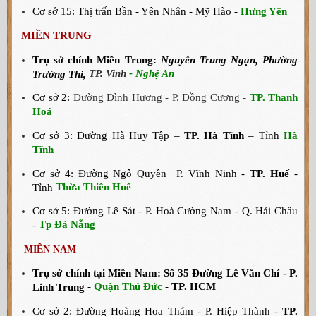
Cơ sở 15: Thị trấn Bần - Yên Nhân - Mỹ Hào -
Hưng Yên
MIỀN TRUNG
Trụ sở chính Miền Trung
:
Nguyễn Trung Ngạn, Phường
TP. Vinh
- Nghệ An
Trường Thi,
Cơ sở 2:
Đường Đình Hương - P. Đồng Cương -
TP. Thanh
Hoá
Cơ sở 3: Đường Hà Huy Tập –
TP. Hà Tĩnh
– Tỉnh
Hà
Tĩnh
Cơ sở 4: Đường Ngô Quyền P. Vĩnh Ninh -
TP. Huế
-
Thừa Thiên Huế
Tỉnh
Cơ sở 5: Đường Lê Sát - P. Hoà Cường Nam - Q. Hải Châu
Tp Đà Nẵng
-
MIỀN NAM
Trụ sở chính tại Miền Nam: Số 35 Đường Lê Văn Chí - P.
-
Quận Thủ Đức
-
TP. HCM
Linh Trung
Cơ sở 2: Đường Hoàng Hoa Thám - P. Hiệp Thành -
TP.