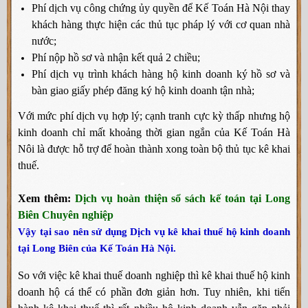
Phí dịch vụ công chứng ủy quyền để Kế Toán Hà Nội thay
khách hàng thực hiện các thủ tục pháp lý với cơ quan nhà
nước;
Phí nộp hồ sơ và nhận kết quả 2 chiều;
Phí dịch vụ trình khách hàng hộ kinh doanh ký hồ sơ và
bàn giao giấy phép đăng ký hộ kinh doanh tận nhà;
Với mức phí dịch vụ hợp lý; cạnh tranh cực kỳ thấp nhưng hộ
kinh doanh chỉ mất khoảng thời gian ngắn của Kế Toán Hà
Nôi là được hỗ trợ để hoàn thành xong toàn bộ thủ tục kê khai
thuế.
Xem thêm:
Dịch vụ hoàn thiện sổ sách kế toán tại Long
Biên Chuyên nghiệp
Vậy tại sao nên sử dụng Dịch vụ kê khai thuế hộ kinh doanh
tại Long Biên của Kế Toán Hà Nội.
So với việc kê khai thuế doanh nghiệp thì kê khai thuế hộ kinh
doanh hộ cá thể có phần đơn giản hơn. Tuy nhiên, khi tiến