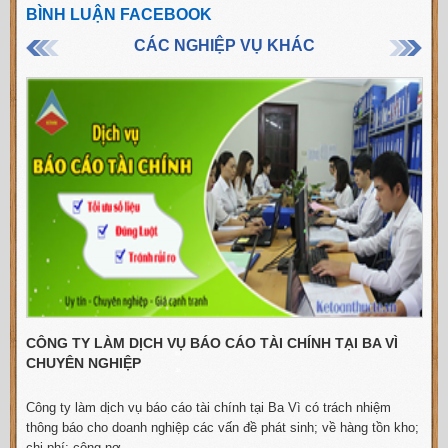
BÌNH LUẬN FACEBOOK
CÁC NGHIỆP VỤ KHÁC
CÔNG TY LÀM DỊCH VỤ BÁO CÁO TÀI CHÍNH TẠI BA VÌ
CHUYÊN NGHIỆP
Công ty làm dịch vụ báo cáo tài chính tại Ba Vì có trách nhiệm
C
thông báo cho doanh nghiệp các vấn đề phát sinh; về hàng tồn kho;
chi phí; công nợ.
n