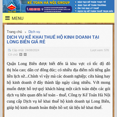
MENU
Trang chủ
Dịch vụ
DỊCH VỤ KÊ KHAI THUẾ HỘ KINH DOANH TẠI
LONG BIÊN GIÁ RẺ
Cập nhật: 24/08/2024
Lượt xem: 576
Cỡ chữ
Quận Long Biên được biết đến là khu vực có tốc độ đô
thị hóa cao; dân cư đông đúc; có nhiều địa điểm nổi tiếng gắn
liền lịch sử...Chính vì vậy mà các doanh nghiệp; cửa hàng hay
hộ kinh doanh ở đây thành lập ngày càng nhiều. Với mong
muốn được hỗ trợ quý khách hàng một cách toàn diện các gói
dịch vụ liên quan đến kế toán - thuế, Công ty Kế Toán Hà Nội
cung cấp Dịch vụ kê khai thuế hộ kinh doanh tại Long Biên,
giúp hộ kinh doanh hoàn thiện hồ sơ; tài liệu kê khai thuế.