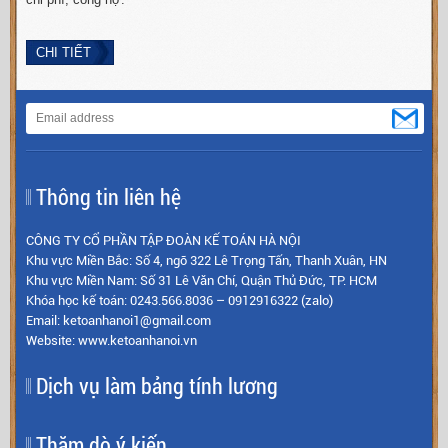
CHI TIẾT
Thông tin liên hệ
CÔNG TY CỔ PHẦN TẬP ĐOÀN KẾ TOÁN HÀ NỘI
Khu vực Miền Bắc: Số 4, ngõ 322 Lê Trọng Tấn, Thanh Xuân, HN
Khu vực Miền Nam: Số 31 Lê Văn Chí, Quận Thủ Đức, TP. HCM
Khóa học kế toán: 0243.566.8036 – 0912916322 (zalo)
Email: ketoanhanoi1@gmail.com
Website: www.ketoanhanoi.vn
Dịch vụ làm bảng tính lương
Thăm dò ý kiến