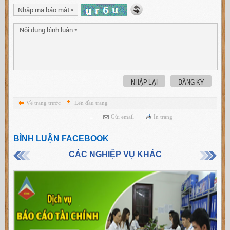
NHẬP LẠI
ĐĂNG KÝ
Về trang trước
Lên đầu trang
Gửi email
In trang
BÌNH LUẬN FACEBOOK
CÁC NGHIỆP VỤ KHÁC