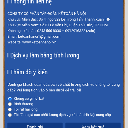
Thông tin liên hệ
CÔNG TY CỔ PHẦN TẬP ĐOÀN KẾ TOÁN HÀ NỘI
Khu vực Miền Bắc: Số 4, ngõ 322 Lê Trọng Tấn, Thanh Xuân, HN
Khu vực Miền Nam: Số 31 Lê Văn Chí, Quận Thủ Đức, TP. HCM
Khóa học kế toán: 0243.566.8036 – 0912916322 (zalo)
Email: ketoanhanoi1@gmail.com
Website: www.ketoanhanoi.vn
Dịch vụ làm bảng tính lương
Thăm dò ý kiến
Đánh giá khách quan của bạn về chất lượng dịch vụ chúng tôi cung
cấp? Vui lòng tích vào ô bên dưới để trả lời!
Không có gì nổi bật
Bình thường
Tôi rất hài lòng
Tôi đánh giá cao chất lượng dịch vụ kế toán Hà Nội cung cấp
Đánh giá
Xem kết quả