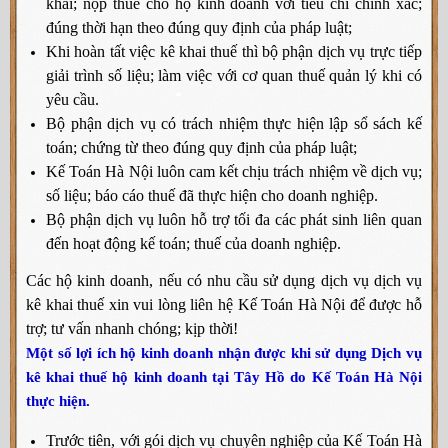
khai; nộp thuế cho hộ kinh doanh với tiêu chí chính xác;
đúng thời hạn theo đúng quy định của pháp luật;
Khi hoàn tất việc kê khai thuế thì bộ phận dịch vụ trực tiếp
giải trình số liệu; làm việc với cơ quan thuế quản lý khi có
yêu cầu.
Bộ phận dịch vụ có trách nhiệm thực hiện lập sổ sách kế
toán; chứng từ theo đúng quy định của pháp luật;
Kế Toán Hà Nội luôn cam kết chịu trách nhiệm về dịch vụ;
số liệu; báo cáo thuế đã thực hiện cho doanh nghiệp.
Bộ phận dịch vụ luôn hỗ trợ tối đa các phát sinh liên quan
đến hoạt động kế toán; thuế của doanh nghiệp.
Các hộ kinh doanh, nếu có nhu cầu sử dụng dịch vụ dịch vụ
kê khai thuế xin vui lòng liên hệ Kế Toán Hà Nội để được hỗ
trợ; tư vấn nhanh chóng; kịp thời!
Một số lợi ích hộ kinh doanh nhận được khi sử dụng Dịch vụ
kê khai thuế hộ kinh doanh tại Tây Hồ do Kế Toán Hà Nội
thực hiện.
Trước tiên, với gói dịch vụ chuyên nghiệp của Kế Toán Hà