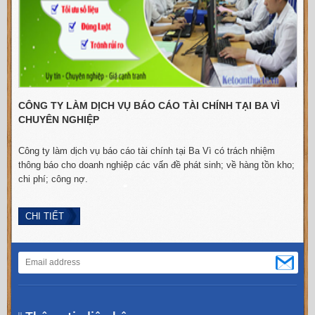
CÔNG TY LÀM DỊCH VỤ BÁO CÁO TÀI CHÍNH TẠI BA VÌ
CHUYÊN NGHIỆP
Công ty làm dịch vụ báo cáo tài chính tại Ba Vì có trách nhiệm
C
thông báo cho doanh nghiệp các vấn đề phát sinh; về hàng tồn kho;
chi phí; công nợ.
n
CHI TIẾT