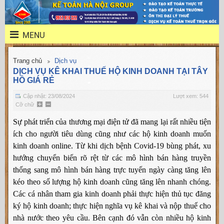
MENU
Trang chủ
Dịch vụ
DỊCH VỤ KÊ KHAI THUẾ HỘ KINH DOANH TẠI TÂY
HỒ GIÁ RẺ
Cập nhật: 23/08/2024
Lượt xem: 544
Cỡ chữ
Sự phát triển của thương mại điện tử đã mang lại rất nhiều tiện
ích cho người tiêu dùng cũng như các hộ kinh doanh muốn
kinh doanh online. Từ khi dịch bệnh Covid-19 bùng phát, xu
hướng chuyển biến rõ rệt từ các mô hình bán hàng truyền
thống sang mô hình bán hàng trực tuyến ngày càng tăng lên
kéo theo số lượng hộ kinh doanh cũng tăng lên nhanh chóng.
Các cá nhân tham gia kinh doanh phải thực hiện thủ tục đăng
ký hộ kinh doanh; thực hiện nghĩa vụ kê khai và nộp thuế cho
nhà nước theo yêu cầu. Bên cạnh đó vẫn còn nhiều hộ kinh