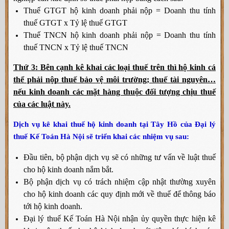
Thuế GTGT hộ kinh doanh phải nộp = Doanh thu tính
thuế GTGT x Tỷ lệ thuế GTGT
Thuế TNCN hộ kinh doanh phải nộp = Doanh thu tính
thuế TNCN x Tỷ lệ thuế TNCN
Thứ 3: Bên cạnh kê khai các loại thuế trên thì hộ kinh cá
thể phải nộp thuế bảo vệ môi trường; thuế tài nguyên…
nếu kinh doanh các mặt hàng thuộc đối tượng chịu thuế
của các luật này.
Dịch vụ kê khai thuế hộ kinh doanh tại Tây Hồ của Đại lý
thuế Kế Toán Hà Nội sẽ triển khai các nhiệm vụ sau:
Đầu tiên, bộ phận dịch vụ sẽ có những tư vấn về luật thuế
cho hộ kinh doanh nắm bắt.
Bộ phận dịch vụ có trách nhiệm cập nhật thường xuyên
cho hộ kinh doanh các quy định mới về thuế để thông báo
tới hộ kinh doanh.
Đại lý thuế Kế Toán Hà Nội nhận ủy quyền thực hiện kê