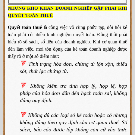
NHỮNG KHÓ KHĂN DOANH NGHIỆP GẶP PHẢI KHI
QUYẾT TOÁN THUẾ
Quyết toán thuế
là công việc vô cùng phức tạp, đòi hỏi kế
toán phải có nhiều kinh nghiệm quyết toán. Đồng thời phải
hiểu rõ sổ sách, số liệu ​của doanh nghiệp. Khi cơ quan thuế
đến làm việc, mọi tồn đọng của kế toán doanh nghiệp được
thấy rõ ở một số điểm như:
🔻
Tình trạng hóa đơn, chứng từ lộn xộn, thiếu
sót, thất lạc chứng từ.
🔻
Không kiểm tra tính hợp lý, hợp lệ, hợp
pháp của hóa đơn dẫn đến hạch toán sai, không
đúng quy định.
🔻
Không đủ các loại sổ kế toán hoặc có nhưng
không đúng theo quy định của cơ quan thuế. Sổ
sách, báo cáo được lập không căn cứ vào thực