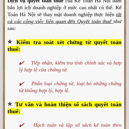
Dịch vụ quyết toán thuế
của Kế Toán Hà Nội đảm
bảo lợi ích doanh nghiệp ở mức cao nhất có thể. Kế
Toán Hà Nội sẽ thay mặt doanh nghiệp thực hiện
tất
cả các công việc liên quan đến Quyết toán thuế
như
sau:
⭐
Kiểm tra soát xét chứng từ quyết toán
thuế:
✔️
Tiếp nhận, kiểm tra tính chính xác và hợp
lý hợp lệ của chứng từ.
✔️
Phân loại chứng từ, loại bỏ những chứng
từ không hợp lý, hợp lệ.
⭐
Tư vấn và hoàn thiện sổ sách quyết toán
thuế:
✔️
Hạch toán và lập sổ sách kế toán theo