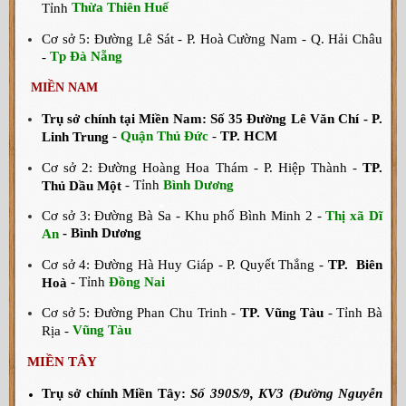
Thừa Thiên Huế
Tỉnh
Cơ sở 5: Đường Lê Sát - P. Hoà Cường Nam - Q. Hải Châu
Tp Đà Nẵng
-
MIỀN NAM
Trụ sở chính tại Miền Nam: Số 35 Đường Lê Văn Chí - P.
-
Quận Thủ Đức
-
TP. HCM
Linh Trung
Cơ sở 2: Đường Hoàng Hoa Thám - P. Hiệp Thành -
TP.
- Tỉnh
Bình Dương
Thủ Dầu Một
Cơ sở 3: Đường Bà Sa - Khu phố Bình Minh 2 -
Thị xã Dĩ
- Bình Dương
An
Cơ sở 4: Đường Hà Huy Giáp - P. Quyết Thắng -
TP. Biên
- Tỉnh
Đồng Nai
Hoà
Cơ sở 5: Đường Phan Chu Trinh -
TP. Vũng Tàu
- Tỉnh Bà
Vũng Tàu
Rịa -
MIỀN TÂY
Trụ sở chính Miền Tây:
Số 390S/9, KV3 (Đường Nguyễn