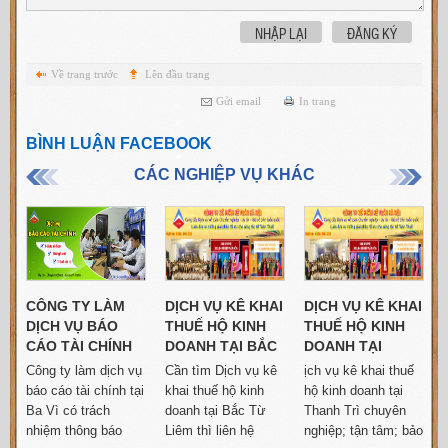
NHẬP LẠI
ĐĂNG KÝ
Về trang trước
Lên đầu trang
Gửi email
In trang
BÌNH LUẬN FACEBOOK
CÁC NGHIỆP VỤ KHÁC
I
CÔNG TY LÀM
DỊCH VỤ KÊ KHAI
DỊCH VỤ KÊ KHAI
DỊCH VỤ BÁO
THUẾ HỘ KINH
THUẾ HỘ KINH
,
CÁO TÀI CHÍNH
DOANH TẠI BẮC
DOANH TẠI
TẠI BA VÌ
TỪ LIÊM GIÁ RẺ
THANH TRÌ GIÁ
Công ty làm dịch vụ
Cần tìm Dịch vụ kê
ịch vụ kê khai thuế
CHUYÊN NGHIỆP
RẺ
h
báo cáo tài chính tại
khai thuế hộ kinh
hộ kinh doanh tại
Ba Vì có trách
doanh tại Bắc Từ
Thanh Trì chuyên
nhiệm thông báo
Liêm thì liên hệ
nghiệp; tận tâm; bảo