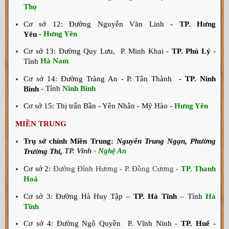
Thọ
Cơ sở 12: Đường Nguyễn Văn Linh -
TP. Hưng
-
Hưng Yên
Yên
Cơ sở 13: Đường Quy Lưu, P. Minh Khai -
TP. Phủ Lý
-
Hà Nam
Tỉnh
Cơ sở 14: Đường Tràng An - P. Tân Thành -
TP. Ninh
- Tỉnh
Ninh Bình
Bình
Cơ sở 15: Thị trấn Bần - Yên Nhân - Mỹ Hào -
Hưng Yên
MIỀN TRUNG
Trụ sở chính Miền Trung
:
Nguyễn Trung Ngạn, Phường
TP. Vinh
- Nghệ An
Trường Thi,
Cơ sở 2:
Đường Đình Hương - P. Đồng Cương -
TP. Thanh
Hoá
Cơ sở 3: Đường Hà Huy Tập –
TP. Hà Tĩnh
– Tỉnh
Hà
Tĩnh
Cơ sở 4: Đường Ngô Quyền P. Vĩnh Ninh -
TP. Huế
-