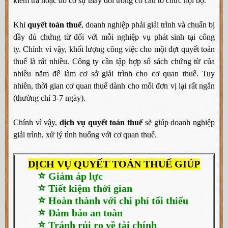
kiểm tra hoặc do có sự thay đổi trong cơ cấu tổ chức nội bộ.
Khi
quyết toán thuế
, doanh nghiệp phải giải trình và chuẩn bị
đầy đủ chứng từ đối với mỗi nghiệp vụ phát sinh tại công
ty.
Chính vì vậy, khối lượng công việc cho một đợt quyết toán
thuế là rất nhiều. Công ty cần tập hợp sổ sách chứng từ của
nhiều năm để làm cơ sở giải trình cho cơ quan thuế. Tuy
nhiên, t
hời gian cơ quan thuế dành cho mỗi đơn vị lại rất ngắn
(thường chỉ 3-7 ngày).
Chính vì vậy,
dịch vụ quyết toán thuế
sẽ giúp doanh nghiệp
giải trình, xử lý tình huống với cơ quan thuế.
DỊCH VỤ QUYẾT TOÁN THUẾ GIÚP
⭐
Giảm áp lực
⭐
Tiết kiệm thời gian
⭐
Hoàn thành với chi phí tối thiểu
⭐
Đảm bảo an toàn
⭐
Tránh rủi ro về tài chính