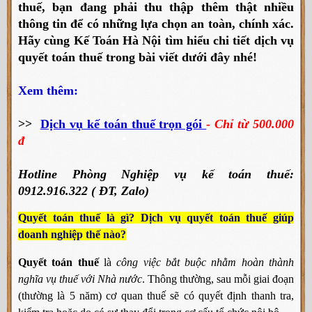
thuế, bạn đang phải thu thập thêm thật nhiều
thông tin để có những lựa chọn an toàn, chính xác.
Hãy cùng Kế Toán Hà Nội tìm hiểu chi tiết dịch vụ
quyết toán thuế trong bài viết dưới đây nhé!
Xem thêm:
>>
Dịch vụ kế toán thuế trọn gói
- Chỉ từ 500.000
đ
Hotline Phòng Nghiệp vụ kế toán thuế:
0912.916.322 ( ĐT, Zalo)
Quyết toán thuế là gì? Dịch vụ quyết toán thuế giúp
doanh nghiệp thế nào?
Quyết toán thuế
là
công việc bắt buộc nhằm hoàn thành
nghĩa vụ thuế với Nhà nước
. Thông thường, s
au mỗi giai đoạn
(thường là 5 năm) cơ quan thuế sẽ có quyết định thanh tra,