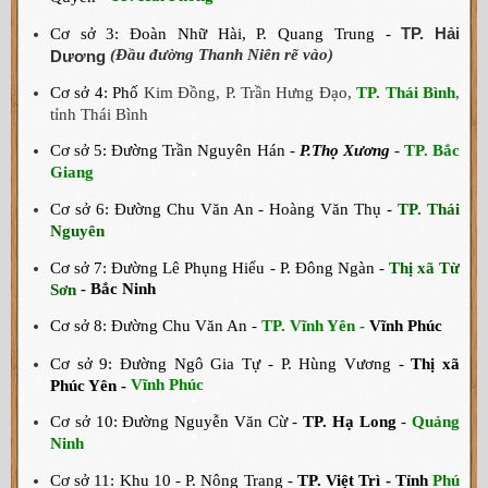
TP. Hải
Cơ sở 3: Đoàn Nhữ Hài, P. Quang Trung -
(Đầu đường Thanh Niên rẽ vào)
Dương
Cơ sở 4: Phố
Kim Đồng, P. Trần Hưng Đạo,
TP. Thái Bình
,
tỉnh Thái Bình
Cơ sở 5: Đường Trần Nguyên Hán -
P.Thọ Xương
-
TP. Bắc
Giang
Cơ sở 6: Đường Chu Văn An - Hoàng Văn Thụ -
TP. Thái
Nguyên
Cơ sở 7: Đường Lê Phụng Hiểu - P. Đông Ngàn -
Thị xã Từ
- Bắc Ninh
Sơn
Cơ sở 8: Đường Chu Văn An -
TP. Vĩnh Yên -
Vĩnh Phúc
Cơ sở 9: Đường Ngô Gia Tự - P. Hùng Vương -
Thị xã
Vĩnh Phúc
Phúc Yên -
Cơ sở 10: Đường Nguyễn Văn Cừ -
TP. Hạ Long
-
Quảng
Ninh
Cơ sở 11: Khu 10 - P. Nông Trang -
TP. Việt Trì -
Tỉnh
Phú