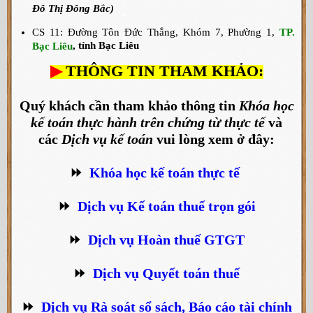
Đô Thị Đông Bắc)
CS 11: Đường Tôn Đức Thắng, Khóm 7, Phường 1,
TP.
, tỉnh Bạc Liêu
Bạc Liêu
▶
THÔNG TIN THAM KHẢO:
Quý khách cần tham khảo thông tin
Khóa học
kế toán thực hành trên chứng từ thực tế
và
các
Dịch vụ kế toán
vui lòng xem ở đây:
⏩
Khóa học kế toán thực tế
⏩
Dịch vụ Kế toán thuế trọn gói
⏩
Dịch vụ Hoàn thuế GTGT
⏩
Dịch vụ Quyết toán thuế
⏩
Dịch vụ Rà soát sổ sách, Báo cáo tài chính