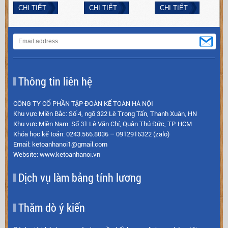
cho doanh nghiệp
ngay với Kế Toán
mật cam kết đồng
CHI TIẾT
CHI TIẾT
CHI TIẾT
các vấn đề phát
Hà Nội để được hỗ
hành cùng hộ kinh
sinh; về hàng tồn
trợ nhanh nhất; tối
doanh trên mọi
kho; chi phí; công
ưu nhất; tiết kiệm
chặng đường thành
nợ.
nhất.
công.
Thông tin liên hệ
CÔNG TY CỔ PHẦN TẬP ĐOÀN KẾ TOÁN HÀ NỘI
Khu vực Miền Bắc: Số 4, ngõ 322 Lê Trọng Tấn, Thanh Xuân, HN
Khu vực Miền Nam: Số 31 Lê Văn Chí, Quận Thủ Đức, TP. HCM
Khóa học kế toán: 0243.566.8036 – 0912916322 (zalo)
Email: ketoanhanoi1@gmail.com
Website: www.ketoanhanoi.vn
Dịch vụ làm bảng tính lương
Thăm dò ý kiến