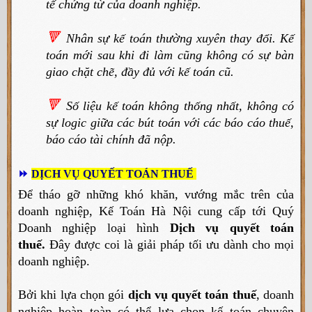
tế chứng từ của doanh nghiệp.
🔻
Nhân sự kế toán thường xuyên thay đổi. Kế
toán mới sau khi đi làm cũng không có sự bàn
giao chặt chẽ, đầy đủ với kế toán cũ.
🔻
Số liệu kế toán không thống nhất, không có
sự logic giữa các bút toán với các báo cáo thuế,
báo cáo tài chính đã nộp.
️
⏩
DỊCH VỤ QUYẾT TOÁN THUẾ
Để tháo gỡ những khó khăn, vướng mắc trên của
doanh nghiệp, Kế Toán Hà Nội cung cấp tới Quý
Doanh nghiệp loại hình
Dịch vụ quyết toán
thuế.
Đây được coi là giải pháp tối ưu dành cho mọi
doanh nghiệp.
Bởi khi lựa chọn gói
dịch vụ quyết toán thuế
, doanh
nghiệp hoàn toàn có thể lựa chọn kế toán chuyên