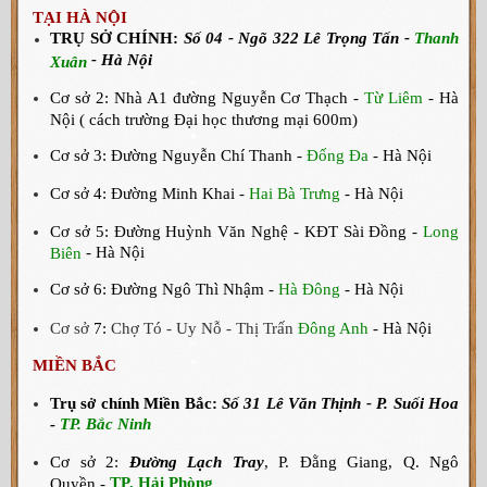
TẠI HÀ NỘI
TRỤ SỞ CHÍNH:
Số 04 - Ngõ 322 Lê Trọng Tấn -
Thanh
- Hà Nội
Xuân
Cơ sở
2: Nhà A1 đường Nguyễn Cơ Thạch -
Từ Liêm
- Hà
Nội ( cách trường Đại học thương mại 600m)
Cơ sở
3: Đường Nguyễn Chí Thanh -
Đống Đa
- Hà Nội
Cơ sở
4: Đường
Minh Khai -
Hai Bà Trưng
- Hà Nội
Cơ sở
5:
Đường Huỳnh Văn Nghệ - KĐT Sài Đồng -
Long
- Hà Nội
Biên
Cơ sở
6: Đường Ngô Thì Nhậm -
Hà Đông
- Hà Nội
Cơ sở
7:
Chợ Tó - Uy Nỗ - Thị Trấn
Đông Anh
- Hà Nội
MIỀN BẮC
Trụ sở chính Miền Bắc:
Số 31 Lê Văn Thịnh - P. Suối Hoa
TP. Bắc Ninh
-
Cơ sở 2:
Đường Lạch Tray
, P. Đằng Giang, Q. Ngô
TP. Hải Phòng
Quyền -