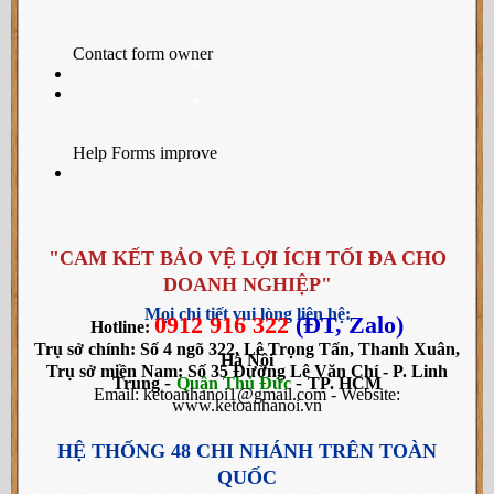
"CAM KẾT BẢO VỆ LỢI ÍCH TỐI ĐA CHO
DOANH NGHIỆP"
Mọi chi tiết vui lòng liên hệ:
0912 916 322
(ĐT, Zalo)
Hotline:
Trụ sở chính: Số 4 ngõ 322, Lê Trọng Tấn, Thanh Xuân,
Hà Nội
Trụ sở miền Nam:
Số 35 Đường Lê Văn Chí - P. Linh
-
-
Trung
Quận Thủ Đức
TP. HCM
Email: ketoanhanoi1@gmail.com - Website:
www.ketoanhanoi.vn
HỆ THỐNG 48 CHI NHÁNH TRÊN TOÀN
QUỐC