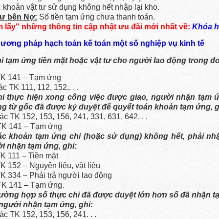
c khoản vật tư sử dụng không hết nhập lại kho.
ư bên Nợ:
Số tiền tạm ứng chưa thanh toán.
 lấy" những thông tin cập nhật ưu đãi mới nhất về:
Khóa h
Phương pháp hạch toán kế toán một số nghiệp vụ kinh tế
hi tạm ứng tiền mặt hoặc vật tư cho người lao động trong đơn
K 141 – Tạm ứng
c TK 111, 112, 152,. . .
hi thực hiện xong công việc được giao, người nhận tạm 
g từ gốc đã được ký duyệt để quyết toán khoản tạm ứng, g
c TK 152, 153, 156, 241, 331, 631, 642. . .
K 141 – Tạm ứng
ác khoản tạm ứng chi (hoặc sử dụng) không hết, phải nhậ
i nhận tạm ứng, ghi:
K 111 – Tiền mặt
K 152 – Nguyên liệu, vật liệu
K 334 – Phải trả người lao động
K 141 – Tạm ứng.
rường hợp số thực chi đã được duyệt lớn hơn số đã nhận tạ
người nhận tạm ứng, ghi:
c TK 152, 153, 156, 241. . .