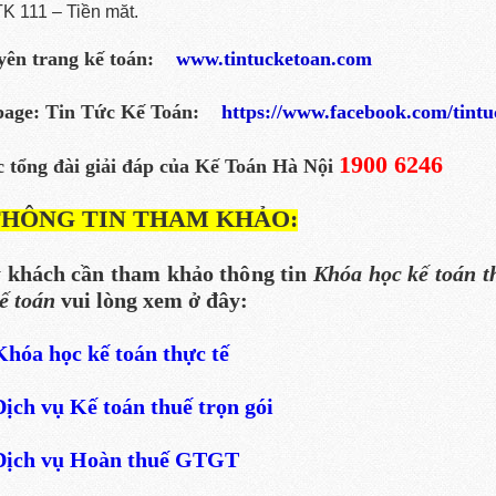
K 111 – Tiền măt.
yên trang kế toán:
www.tintucketoan.com
page: Tin Tức Kế Toán:
https://www.facebook.com/tint
1900 6246
 tổng đài giải đáp của Kế Toán Hà Nội
THÔNG TIN THAM KHẢO:
 khách cần tham khảo thông tin
Khóa học kế toán t
ế toán
vui lòng xem ở đây:
Khóa học kế toán thực tế
Dịch vụ Kế toán thuế trọn gói
Dịch vụ Hoàn thuế GTGT