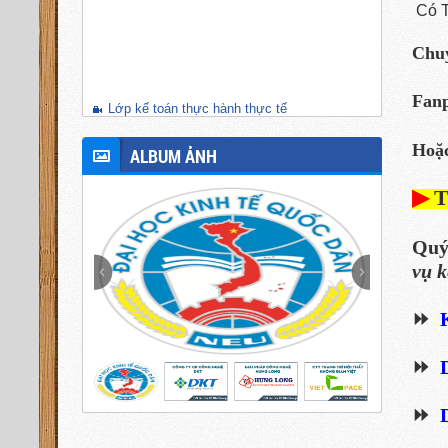
Có T
Chu
Fan
Lớp kế toán thực hành thực tế
Hoặc
ALBUM ẢNH
▶
Quý
vụ k
⏩
⏩
⏩