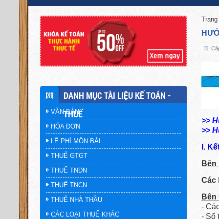
Trang
HƯỚ
Cập
DANH MỤC TÀI LIỆU KẾ TOÁN -
VĂN BẢN
THUẾ
>> H
HÓA ĐƠN
>> H
LỆ PHÍ MÔN BÀI
I. K
THUẾ GTGT
Bên 
THUẾ TNDN
Các 
THUẾ TNCN
Bên 
THUẾ NHÀ THẦU
- Cá
CÁC LOẠI THUẾ KHÁC
- Số 