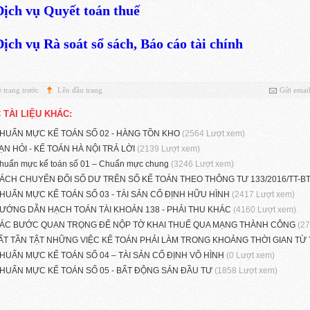
Dịch vụ Quyết toán thuế
Dịch vụ Rà soát sổ sách, Báo cáo tài chính
 trang trước
Lên đầu trang
Gửi emai
 TÀI LIỆU KHÁC:
HUẨN MỰC KẾ TOÁN SỐ 02 - HÀNG TỒN KHO
(2564 Lượt xem)
ẠN HỎI - KẾ TOÁN HÀ NỘI TRẢ LỜI
(2139 Lượt xem)
huẩn mực kế toán số 01 – Chuẩn mực chung
(3246 Lượt xem)
ÁCH CHUYỂN ĐỔI SỐ DƯ TRÊN SỔ KẾ TOÁN THEO THÔNG TƯ 133/2016/TT-B
HUẨN MỰC KẾ TOÁN SỐ 03 - TÀI SẢN CỐ ĐỊNH HỮU HÌNH
(2417 Lượt xem)
ƯỚNG DẪN HẠCH TOÁN TÀI KHOẢN 138 - PHẢI THU KHÁC
(4160 Lượt xem)
ÁC BƯỚC QUAN TRỌNG ĐỂ NỘP TỜ KHAI THUẾ QUA MẠNG THÀNH CÔNG
(2
ẤT TẦN TẬT NHỮNG VIỆC KẾ TOÁN PHẢI LÀM TRONG KHOẢNG THỜI GIAN TỪ 
HUẨN MỰC KẾ TOÁN SỐ 04 – TÀI SẢN CỐ ĐỊNH VÔ HÌNH
(0 Lượt xem)
HUẨN MỰC KẾ TOÁN SỐ 05 - BẤT ĐỘNG SẢN ĐẦU TƯ
(1858 Lượt xem)