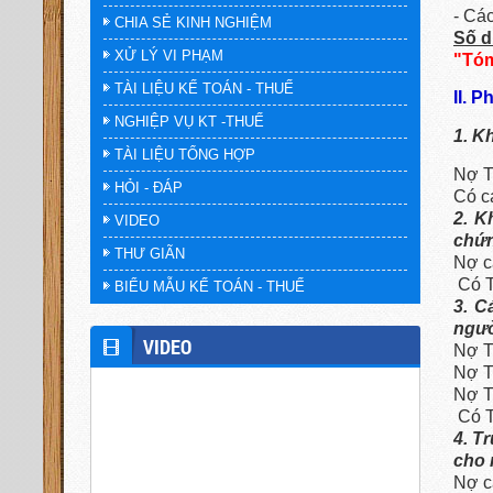
- Cá
CHIA SẺ KINH NGHIỆM
Số d
XỬ LÝ VI PHẠM
"Tóm
TÀI LIỆU KẾ TOÁN - THUẾ
II. 
NGHIỆP VỤ KT -THUẾ
1. K
TÀI LIỆU TỔNG HỢP
Nợ T
HỎI - ĐÁP
Có cá
2. K
VIDEO
chứn
THƯ GIÃN
Nợ cá
Có T
BIỂU MẪU KẾ TOÁN - THUẾ
3. C
ngườ
VIDEO
Nợ T
Nợ T
Nợ T
Có T
4. T
cho 
Nợ cá