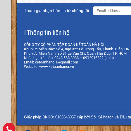
Tham gia nhận bản tin từ chúng tôi
Thông tin liên hệ
CÔNG TY CỔ PHẦN TẬP ĐOÀN KẾ TOÁN HÀ NỘI
Khu vực Miền Bắc: Số 4, ngõ 322 Lê Trọng Tấn, Thanh Xuân, HN
Khu vực Miền Nam: Số 31 Lê Văn Chí, Quận Thủ Đức, TP. HCM
Khóa học kế toán: 0243.566.8036 – 0912916322 (zalo)
Email: ketoanhanoi1@gmail.com
Website: www.ketoanhanoi.vn
Giấy phép ĐKKD: 0103648057 cấp bởi Sở Kế hoạch và Đầu tư