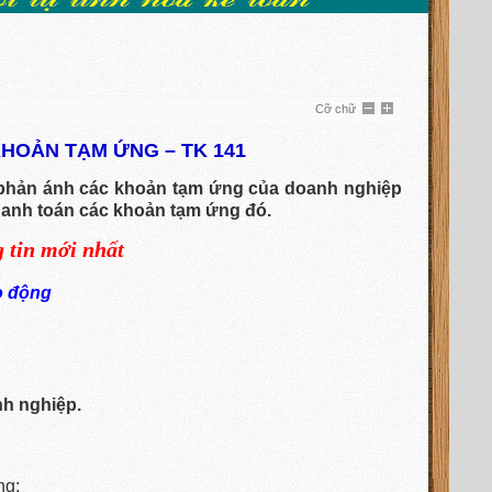
Cỡ chữ
HOẢN TẠM ỨNG – TK 141
phản ánh các khoản tạm ứng của doanh nghiệp
thanh toán các khoản tạm ứng đó.
g tin mới nhất
o động
nh nghiệp.
ng;