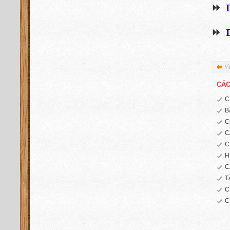
⏩
⏩
Về
CÁC
C
B
C
C
C
H
C
T
C
C