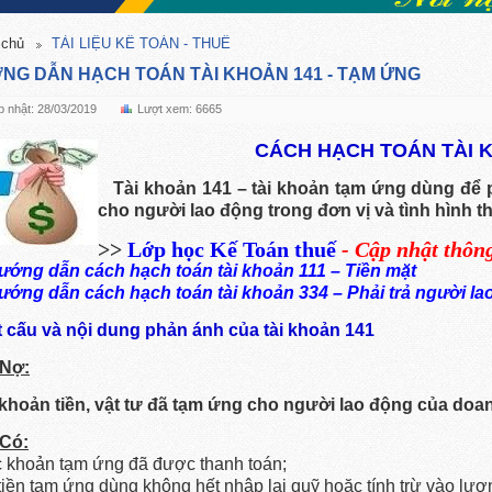
 chủ
TÀI LIỆU KẾ TOÁN - THUẾ
NG DẪN HẠCH TOÁN TÀI KHOẢN 141 - TẠM ỨNG
 nhật: 28/03/2019
Lượt xem: 6665
CÁCH HẠCH TOÁN TÀI K
Tài khoản 141 – tài khoản tạm ứng dùng để 
cho người lao động trong đơn vị và tình hình 
>>
Lớp học Kế Toán thuế
- Cập nhật thôn
ướng dẫn cách hạch toán tài khoản 111 – Tiền mặt
ướng dẫn cách hạch toán tài khoản 334 – Phải trả người la
ết cấu và nội dung phản ánh của tài khoản 141
Nợ:
khoản tiền, vật tư đã tạm ứng cho người lao động của doa
Có:
c khoản tạm ứng đã được thanh toán;
tiền tạm ứng dùng không hết nhập lại quỹ hoặc tính trừ vào lươ