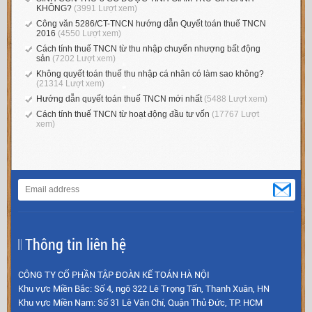
KHÔNG?
(3991 Lượt xem)
Công văn 5286/CT-TNCN hướng dẫn Quyết toán thuế TNCN
2016
(4550 Lượt xem)
Cách tính thuế TNCN từ thu nhập chuyển nhượng bất động
sản
(7202 Lượt xem)
Không quyết toán thuế thu nhập cá nhân có làm sao không?
(21314 Lượt xem)
Hướng dẫn quyết toán thuế TNCN mới nhất
(5488 Lượt xem)
Cách tính thuế TNCN từ hoạt động đầu tư vốn
(17767 Lượt
xem)
Thông tin liên hệ
CÔNG TY CỔ PHẦN TẬP ĐOÀN KẾ TOÁN HÀ NỘI
Khu vực Miền Bắc: Số 4, ngõ 322 Lê Trọng Tấn, Thanh Xuân, HN
Khu vực Miền Nam: Số 31 Lê Văn Chí, Quận Thủ Đức, TP. HCM