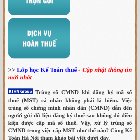
>>
Lớp học Kế Toán thuế
- Cập nhật thông tin
mới nhất
Trùng số CMND khi đăng ký mã số
thuế (MST) cá nhân không phải là hiếm. Việc
trùng số chứng minh nhân dân (CMND) dẫn đến
người gửi dữ liệu đăng ký thuế sau không đủ điều
kiện được cấp mã số thuế. Vậy, xử lý trùng số
CMND trong việc cấp MST như thế nào? Cùng Kế
Toán Hà Nội tham​ khảo bài viết dưới đây.