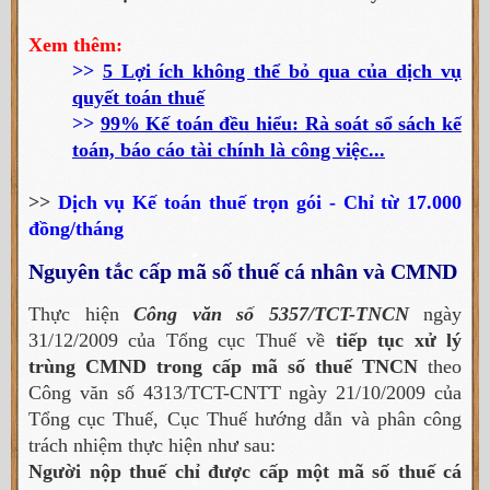
Xem thêm:
>>
5 Lợi ích không thể bỏ qua của dịch vụ
quyết toán thuế
>>
99% Kế toán đều hiểu: Rà soát sổ sách kế
toán, báo cáo tài chính là công việc...
>>
Dịch vụ Kế toán thuế trọn gói - Chỉ từ 17.000
đồng/tháng
Nguyên tắc cấp mã số thuế cá nhân và CMND
Thực hiện
Công văn số 5357/TCT-TNCN
ngày
31/12/2009 của Tổng cục Thuế về
tiếp tục xử lý
trùng CMND trong cấp mã số thuế TNCN​
theo
Công văn số 4313/TCT-CNTT ngày 21/10/2009 của
Tổng cục Thuế, Cục Thuế hướng dẫn và phân công
trách nhiệm thực hiện như sau:
Người nộp thuế chỉ được cấp một mã số thuế cá