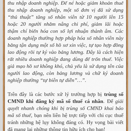
thu nhập doanh nghiệp. Để né hoặc giảm khoản thuế
thu nhập doanh nghiệp, một số đơn vị đã sử dụng
“thủ thuật” tăng số nhân viên từ 10 người lên 15
hoặc 20 người nhằm nâng chi phí, giảm lãi hoặc
thậm chí biến hóa con số lợi nhuận thành âm. Các
doanh nghiệp thường hợp pháp hóa số nhân viên này
bằng tận dụng một số hồ sơ xin việc, tự tạo hợp đồng
lao động rồi tự ký vào bảng lương. Đây là cách hiện
rất nhiều doanh nghiệp đang dùng để trốn thuế. Việc
giả mạo hồ sơ không khó, chủ yếu là sử dụng tên của
người lao động, còn bảng lương và chữ ký doanh
nghiệp thường “tự biên tự diễn”…”
.
Trên đây là các bước xử lý trường hợp bị
trùng số
CMND khi đăng ký mã số thuế cá nhân
. Để
giải
quyết nhanh chóng khi bị trùng số CMND khai báo
mã số thuế
, bạn nên liên hệ trực tiếp với chi cục thuế
tránh những hệ lụy không đáng có. Hy vọng bài viết
đã mang lại những thông tin hữu ích cho bạn!