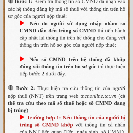
🔴
Bước 1:
Kiểm tra thông tin số CMND đã nhập vào
các hệ thống đăng ký mã số thuế với thông tin trên hồ
sơ gốc của người nộp thuế:
▶️
Nếu do người sử dụng nhập nhầm số
CMND dẫn đến trùng số CMND
thì tiến hành
cập nhật lại thông tin trên hệ thống cho đúng với
thông tin trên hồ sơ gốc của người nộp thuế;
▶️
Nếu số CMND trên hệ thống đã khớp
đúng với thông tin trên hồ sơ gốc
thì thực hiện
tiếp bước 2 dưới đây.
🔴
Bước 2:
Thực hiện tra cứu thông tin của người
nộp thuế (NNT) trên trang web
tncnonline.tct.vn
(
có
thể tra cứu theo mã số thuế hoặc số CMND đang
bị trùng
)
▶️
Trường hợp 1: Nếu thông tin của người bị
trùng số CMND
khớp
với thông tin cá nhân
của NNT liên quan (Tên, ngày sinh, số CMND,