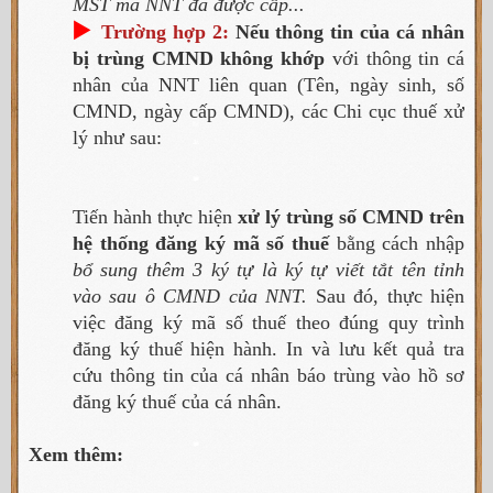
MST mà NNT đã được cấp...
▶️
Trường hợp 2:
Nếu thông tin của cá nhân
bị trùng CMND không khớp
với thông tin cá
nhân của NNT liên quan (Tên, ngày sinh, số
CMND, ngày cấp CMND), các Chi cục thuế xử
lý như sau:
Tiến hành thực hiện
xử lý trùng số CMND trên
hệ thống đăng ký mã số thuế
bằng cách nhập
bổ sung thêm 3 ký tự là ký tự viết tắt tên tỉnh
vào sau ô CMND của NNT.
Sau đó, thực hiện
việc đăng ký mã số thuế theo đúng quy trình
đăng ký thuế hiện hành. In và lưu kết quả tra
cứu thông tin của cá nhân báo trùng vào hồ sơ
đăng ký thuế của cá nhân.
Xem thêm: