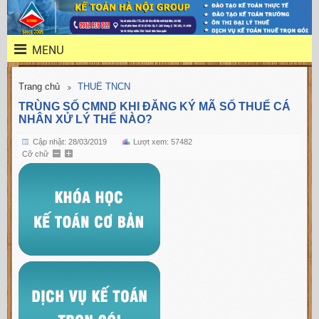
MENU
Trang chủ
THUẾ TNCN
TRÙNG SỐ CMND KHI ĐĂNG KÝ MÃ SỐ THUẾ CÁ
NHÂN XỬ LÝ THẾ NÀO?
Cập nhật: 28/03/2019
Lượt xem: 57482
Cỡ chữ