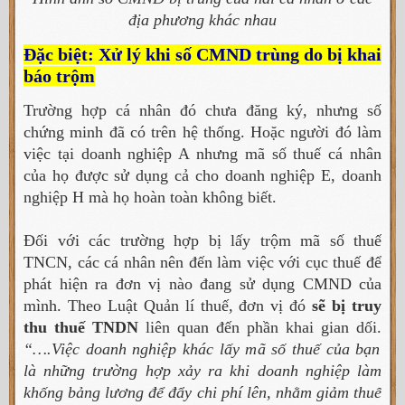
địa phương khác nhau
Đặc biệt: Xử lý khi số CMND trùng do bị khai
báo trộm
Trường hợp cá nhân đó chưa đăng ký, nhưng số
chứng minh đã có trên hệ thống. Hoặc người đó làm
việc tại doanh nghiệp A nhưng mã số thuế cá nhân
của họ được sử dụng cả cho doanh nghiệp E, doanh
nghiệp H mà họ hoàn toàn không biết.
Đối với các trường hợp bị lấy trộm mã số thuế
TNCN, các cá nhân nên đến làm việc với cục thuế để
phát hiện ra đơn vị nào đang sử dụng CMND của
mình. Theo Luật Quản lí thuế, đơn vị đó
sẽ bị truy
thu thuế TNDN
liên quan đến phần khai gian dối.
“….Việc doanh nghiệp khác lấy mã số thuế của bạn
là những trường hợp xảy ra khi doanh nghiệp làm
khống bảng lương để đẩy chi phí lên, nhằm giảm thuế