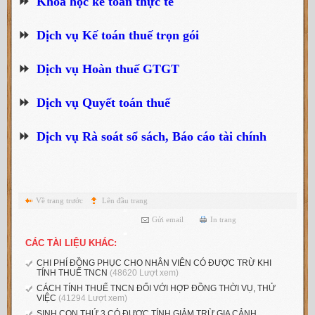
⏩
Khóa học kế toán thực tế
⏩
Dịch vụ Kế toán thuế trọn gói
⏩
Dịch vụ Hoàn thuế GTGT
⏩
Dịch vụ Quyết toán thuế
⏩
Dịch vụ Rà soát sổ sách, Báo cáo tài chính
Về trang trước
Lên đầu trang
Gửi email
In trang
CÁC TÀI LIỆU KHÁC:
CHI PHÍ ĐỒNG PHỤC CHO NHÂN VIÊN CÓ ĐƯỢC TRỪ KHI
TÍNH THUẾ TNCN
(48620 Lượt xem)
CÁCH TÍNH THUẾ TNCN ĐỐI VỚI HỢP ĐỒNG THỜI VỤ, THỬ
VIỆC
(41294 Lượt xem)
SINH CON THỨ 3 CÓ ĐƯỢC TÍNH GIẢM TRỪ GIA CẢNH