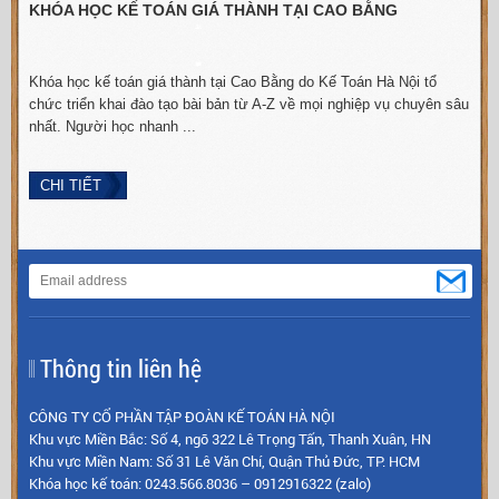
KHÓA HỌC KẾ TOÁN GIÁ THÀNH TẠI CAO BẰNG
t
Khóa học kế toán giá thành tại Cao Bằng do Kế Toán Hà Nội tổ
chức triển khai đào tạo bài bản từ A-Z về mọi nghiệp vụ chuyên sâu
nhất. Người học nhanh ...
H
CHI TIẾT
Thông tin liên hệ
CÔNG TY CỔ PHẦN TẬP ĐOÀN KẾ TOÁN HÀ NỘI
Khu vực Miền Bắc: Số 4, ngõ 322 Lê Trọng Tấn, Thanh Xuân, HN
Khu vực Miền Nam: Số 31 Lê Văn Chí, Quận Thủ Đức, TP. HCM
Khóa học kế toán: 0243.566.8036 – 0912916322 (zalo)