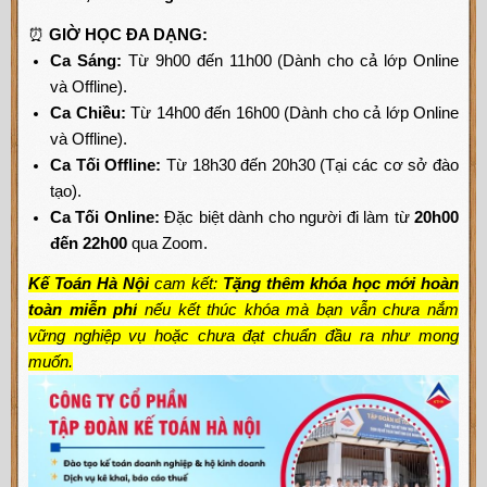
⏰
GIỜ HỌC ĐA DẠNG:
Ca Sáng:
Từ 9h00 đến 11h00 (Dành cho cả lớp Online
và Offline).
Ca Chiều:
Từ 14h00 đến 16h00 (Dành cho cả lớp Online
và Offline).
Ca Tối Offline:
Từ 18h30 đến 20h30 (Tại các cơ sở đào
tạo).
Ca Tối Online:
Đặc biệt dành cho người đi làm từ
20h00
đến 22h00
qua Zoom.
Kế Toán Hà Nội
cam kết:
Tặng thêm khóa học mới hoàn
toàn miễn phí
nếu kết thúc khóa mà bạn vẫn chưa nắm
vững nghiệp vụ hoặc chưa đạt chuẩn đầu ra như mong
muốn.