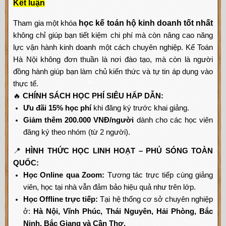
Kết luận
Tham gia một khóa
học kế toán hộ kinh doanh tốt nhất
không chỉ giúp bạn tiết kiệm chi phí mà còn nâng cao năng
lực vận hành kinh doanh một cách chuyên nghiệp.
Kế Toán
Hà Nội không đơn thuần là nơi đào tạo, mà còn là người
đồng hành giúp bạn làm chủ kiến thức và tự tin áp dụng vào
thực tế.
🔥
CHÍNH SÁCH HỌC PHÍ SIÊU HẤP DẪN:
Ưu đãi 15% học phí
khi đăng ký trước khai giảng.
Giảm thêm 200.000 VNĐ/người
dành cho các học viên
đăng ký theo nhóm (từ 2 người).
📍
HÌNH THỨC HỌC LINH HOẠT – PHỦ SÓNG TOÀN
QUỐC:
Học Online qua Zoom:
Tương tác trực tiếp cùng giảng
viên, học tại nhà vẫn đảm bảo hiệu quả như trên lớp.
Học Offline trực tiếp:
Tại hệ thống cơ sở chuyên nghiệp
ở:
Hà Nội, Vĩnh Phúc, Thái Nguyên, Hải Phòng, Bắc
Ninh, Bắc Giang và Cần Thơ.