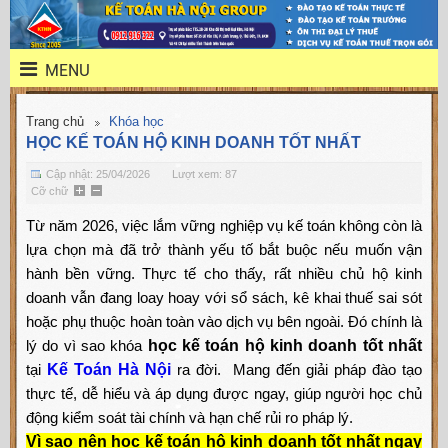
MENU
Trang chủ
Khóa học
HỌC KẾ TOÁN HỘ KINH DOANH TỐT NHẤT
Cập nhật: 25/04/2026
Lượt xem: 87
Cỡ chữ
Từ năm 2026, việc lắm vững nghiệp vụ kế toán không còn là
lựa chọn mà đã trở thành yếu tố bắt buộc nếu muốn vận
hành bền vững. Thực tế cho thấy, rất nhiều chủ hộ kinh
doanh vẫn đang loay hoay với sổ sách, kê khai thuế sai sót
hoặc phụ thuộc hoàn toàn vào dịch vụ bên ngoài. Đó chính là
lý do vì sao khóa
học kế toán hộ kinh doanh tốt nhất
tại
Kế Toán Hà Nội
ra đời. Mang đến giải pháp đào tạo
thực tế, dễ hiểu và áp dụng được ngay, giúp người học chủ
động kiểm soát tài chính và hạn chế rủi ro pháp lý.
Vì sao nên học kế toán hộ kinh doanh tốt nhất ngay