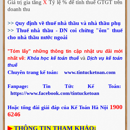
Giá trị gia tăng
X
Tỷ lệ % để tính thuế GTGT trên
doanh thu
>>
uy định về thuế nhà thầu và nhà thầu phụ
Q
>>
Thuế nhà thầu - DN coi chừng "ôm" thuế
cho nhà thầu nước ngoài
"Tóm lấy" những thông tin cập nhật ưu đãi mới
nhất về:
Khóa học kế toán thuế
và
Dịch vụ kế toán
thuế
Chuyên trang kế toán:
www.tintucketoan.com
Fanpage: Tin Tức Kế Toán:
https://www.facebook.com/tintucketoan
1900
Hoặc tổng đài giải đáp của Kế Toán Hà Nội
6246
▶
THÔNG TIN THAM KHẢO: