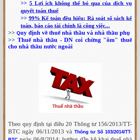
>>
5 Lợi ích không thể bỏ qua của dịch vụ
quyết toán thuế
>>
99% Kế toán đều hiểu: Rà soát sổ sách kế
toán, báo cáo tài chính là công việc...
>>
uy định về thuế nhà thầu và nhà thầu phụ
Q
>>
Thuế nhà thầu - DN coi chừng "ôm" thuế
cho nhà thầu nước ngoài
Theo quy định tại điều 20 Thông tư 156/2013/TT-
BTC ngày 06/11/2013 và
Thông tư Số 103/2014/TT-
ngày 06/8/2014: hướng dẫn kê khai thuế nhà
BTC