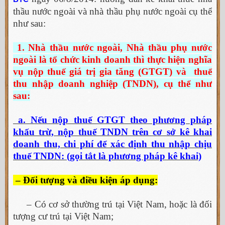
thầu nước ngoài và nhà thầu phụ nước ngoài cụ thể
như sau:
1. Nhà thầu nước ngoài, Nhà thầu phụ nước
ngoài là tổ chức kinh doanh thì thực hiện nghĩa
vụ nộp thuế giá trị gia tăng (GTGT) và thuế
thu nhập doanh nghiệp (TNDN), cụ thể như
sau:
a. Nếu nộp thuế GTGT theo phương pháp
khấu trừ, nộp thuế TNDN trên cơ sở kê khai
doanh thu, chi phí để xác định thu nhập chịu
thuế TNDN: (gọi tắt là phương pháp kê khai)
– Đối tượng và điều kiện áp dụng:
– Có cơ sở thường trú tại Việt Nam, hoặc là đối
tượng cư trú tại Việt Nam;