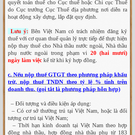
quyết toán thuế cho Cục thuế hoặc Chi cục Thuế
do Cục trưởng Cục Thuế địa phương nơi diễn ra
hoạt động xây dựng, lắp đặt quy định.
Lưu ý:
Bên Việt Nam có trách nhiệm đăng ký
thuế với cơ quan thuế quản lý trực tiếp để thực hiện
nộp thay thuế cho Nhà thầu nước ngoài, Nhà thầu
phụ nước ngoài trong phạm vi
20 (hai mươi)
ngày làm việc
kể từ khi ký hợp đồng.
c. Nếu nộp thuế GTGT theo phương pháp khấu
trừ, nộp thuế TNDN theo tỷ lệ % tính trên
doanh thu. (gọi tắt là phương pháp hỗn hợp)
– Đối tượng và điều kiện áp dụng:
– Có cơ sở thường trú tại Việt Nam, hoặc là đối
tượng cư trú tại Việt Nam;
– Thời hạn kinh doanh tại Việt Nam theo hợp
đồng nhà thầu, hợp đồng nhà thầu phụ từ 183