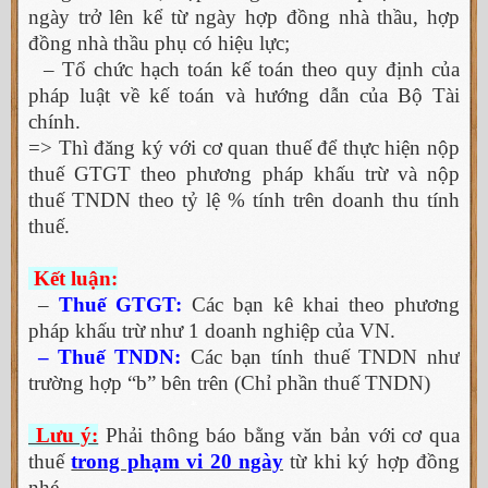
ngày trở lên kể từ ngày hợp đồng nhà thầu, hợp
đồng nhà thầu phụ có hiệu lực;
– Tổ chức hạch toán kế toán theo quy định của
pháp luật về kế toán và hướng dẫn của Bộ Tài
chính.
=> Thì đăng ký với cơ quan thuế để thực hiện nộp
thuế GTGT theo phương pháp khấu trừ và nộp
thuế TNDN theo tỷ lệ % tính trên doanh thu tính
thuế.
Kết luận:
–
Thuế GTGT:
Các bạn kê khai theo phương
pháp khấu trừ như 1 doanh nghiệp của VN.
– Thuế TNDN:
Các bạn tính thuế TNDN như
trường hợp “b” bên trên (Chỉ phần thuế TNDN)
Lưu ý:
Phải thông báo bằng văn bản với cơ qua
thuế
trong phạm vi 20 ngày
từ khi ký hợp đồng
nhé.