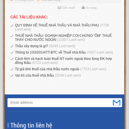
Gửi email
In trang
CÁC TÀI LIỆU KHÁC:
QUY ĐỊNH VỀ THUẾ NHÀ THẦU VÀ NHÀ THẦU PHỤ
(7726
Lượt xem)
THUẾ NHÀ THẦU: DOANH NGHIỆP COI CHỪNG “ÔM” THUẾ
THAY CHO NƯỚC NGOÀI
(11007 Lượt xem)
Thầu xây dựng là gì?
(9240 Lượt xem)
Thông tư 103/2014/TT-BTC về Thuế nhà thầu
(7427 Lượt xem)
Cách tính và hạch toán thuế NT nước ngoài theo từng ĐK hợp
đồng thầu
(4723 Lượt xem)
Tỷ giá tính thuế của nhà thầu nước ngoài
(7753 Lượt xem)
Vai trò của thuế nhà thầu
(3548 Lượt xem)
Thông tin liên hệ