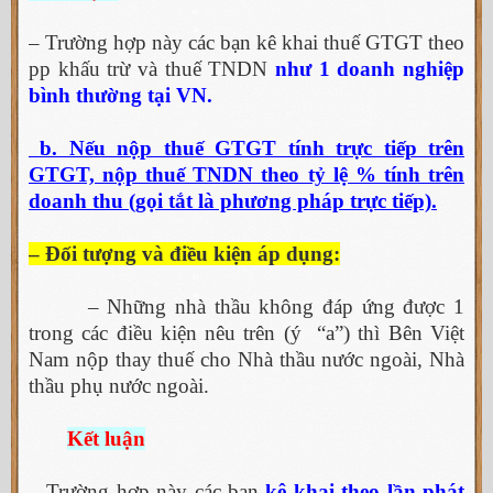
– Trường hợp này các bạn kê khai thuế GTGT theo
pp khấu trừ và thuế TNDN
như 1 doanh nghiệp
bình thường tại VN.
b. Nếu nộp thuế GTGT tính trực tiếp trên
GTGT, nộp thuế TNDN theo tỷ lệ % tính trên
doanh thu (gọi tắt là phương pháp trực tiếp).
– Đối tượng và điều kiện áp dụng:
– Những nhà thầu không đáp ứng được 1
trong các điều kiện nêu trên (ý “a”) thì Bên Việt
Nam nộp thay thuế cho Nhà thầu nước ngoài, Nhà
thầu phụ nước ngoài.
Kết luận
– Trường hợp này các bạn
kê khai theo lần phát