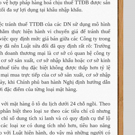
ảo vệ hợp pháp hàng hoá chịu thuế TTĐB được sản
tối đa sự lợi dụng tại khâu nhập khẩu.
iệc tránh thuế TTĐB của các DN sử dụng mô hình
ằm thực hiện hành vi chuyển giá để tránh thuế
việc quy định mức giá bán giữa các Công ty trong
ày đã nên Luật sửa đổi đã quy định rất rõ: Trường
nh doanh thương mại là cơ sở có quan hệ công ty
 cơ sở sản xuất, cơ sở nhập khẩu hoặc cơ sở kinh
thuế tiêu thụ đặc biệt không được thấp hơn tỷ lệ
mại mua trực tiếp của cơ sở sản xuất, cơ sở nhập
này, khi Chính phủ ban hành Nghị định hướng dẫn
ới đặc điểm của từng loại mặt hàng.
với mặt hàng ô tô du lịch dưới 24 chỗ ngồi. Theo
hân biệt theo loại xe theo các tiêu chí cũ nhưng
 chỉ số dung tích xi lanh và có quy định cụ thể lộ
các loại xe có dung tích nhỏ hơn, tiêu hao năng
so với Luật hiện hành, do vậy mà những người có