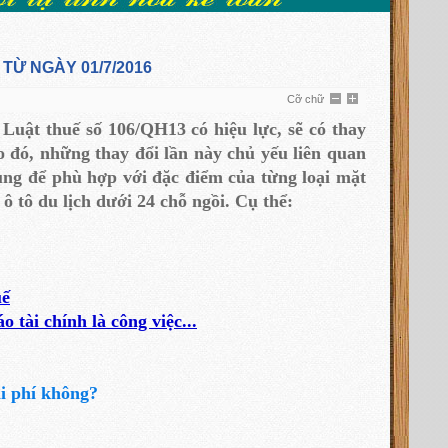
TỪ NGÀY 01/7/2016
Cỡ chữ
 Luật thuế số 106/QH13 có hiệu lực, sẽ có thay
eo đó, những thay đổi lần này chủ yếu liên quan
ụng để phù hợp với đặc điểm của từng loại mặt
 tô du lịch dưới 24 chỗ ngồi. Cụ thể:
uế
 tài chính là công việc...
hi phí không?