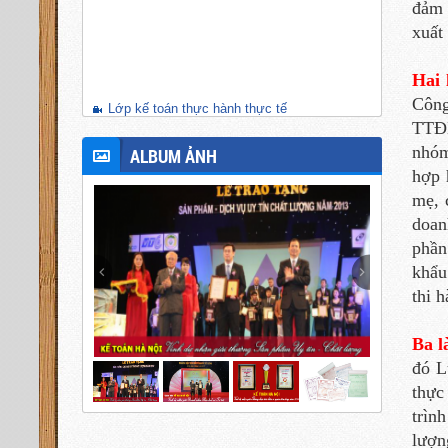
đảm 
xuất
Hai 
Công
Lớp kế toán thực hành thực tế
TTĐB
nhóm
ALBUM ẢNH
hợp 
mẹ, 
doan
phần
khẩu
thi 
Ba 
đó L
thực
trìn
lượn