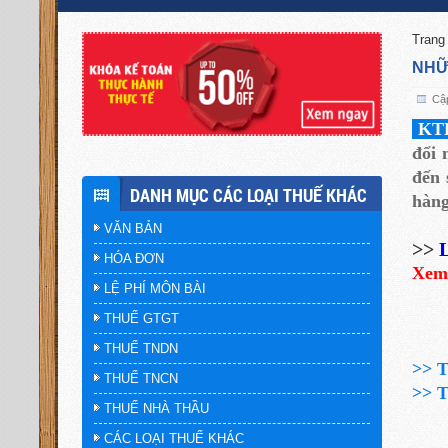
Trang
NHỮ
Cập
KTH
đổi 
đến 
DANH MỤC CÁC LOẠI THUẾ KHÁC
hàng
VĂN BẢN
>>
L
HÓA ĐƠN
Xem
LỆ PHÍ MÔN BÀI
THUẾ GTGT
THUẾ TNDN
>>
T
THUẾ TNCN
>>
T
THUẾ NHÀ THẦU
CÁC LOẠI THUẾ KHÁC