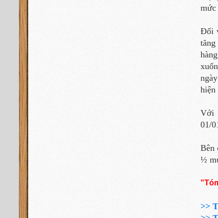
mức 
Đối 
tăng
hàng
xuốn
ngày
hiện
Với 
01/0
Bên 
½ mứ
"Tóm
>>
T