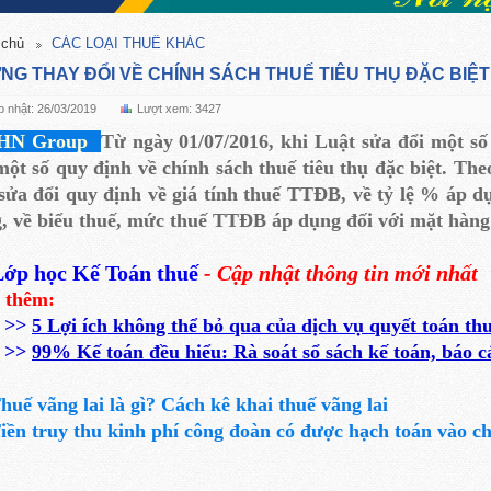
 chủ
CÁC LOẠI THUẾ KHÁC
NG THAY ĐỔI VỀ CHÍNH SÁCH THUẾ TIÊU THỤ ĐẶC BIỆT 
 nhật: 26/03/2019
Lượt xem: 3427
N Group
Từ ngày 01/07/2016, khi Luật sửa đổi một số
một số quy định về chính sách thuế tiêu thụ đặc biệt. Th
sửa đổi quy định về giá tính thuế TTĐB, về tỷ lệ % áp d
, về biểu thuế, mức thuế TTĐB áp dụng đối với mặt hàng ô
ớp học Kế Toán thuế
- Cập nhật thông tin mới nhất
 thêm:
>>
5 Lợi ích không thể bỏ qua của dịch vụ quyết toán th
>>
99% Kế toán đều hiểu: Rà soát sổ sách kế toán, báo cáo
huế vãng lai là gì? Cách kê khai thuế vãng lai
iền truy thu kinh phí công đoàn có được hạch toán vào c