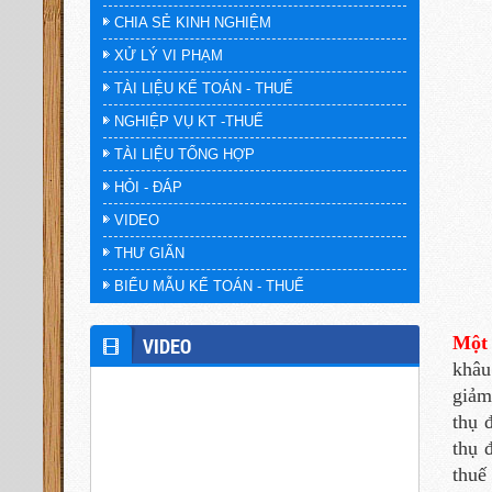
CHIA SẺ KINH NGHIỆM
XỬ LÝ VI PHẠM
TÀI LIỆU KẾ TOÁN - THUẾ
NGHIỆP VỤ KT -THUẾ
TÀI LIỆU TỔNG HỢP
HỎI - ĐÁP
VIDEO
THƯ GIÃN
BIỂU MẪU KẾ TOÁN - THUẾ
Một 
VIDEO
khâu
giảm
thụ 
thụ
thuế