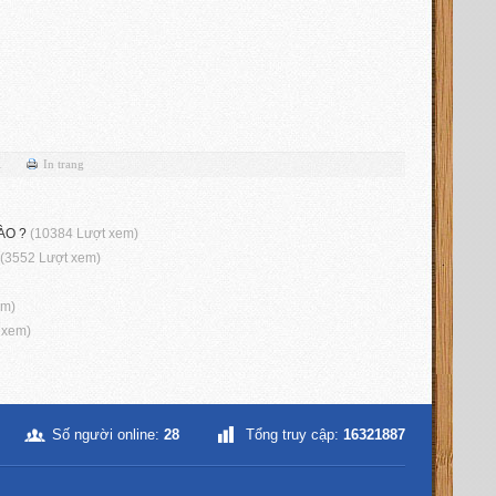
l
In trang
NÀO ?
(10384 Lượt xem)
(3552 Lượt xem)
em)
 xem)
Số người online:
28
Tổng truy cập:
16321887