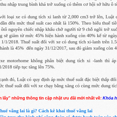
thu nhập trung bình khá trở xuống có thêm cơ hội sở hữu ô t
với loại xe có dung tích xi lanh từ 2,000 cm3 trở lên, Luật
 dần đến mức thuế suất cao nhất là 150%. Theo biểu thuế tiê
 ôtô nguyên chiếc nhập khẩu chở người từ 9 chỗ ngồi trở xuố
g sẽ giảm từ mức 45% hiện hành xuống còn 40% kể từ ngày 
 1/1/2018. Thuế suất đối với xe có dung tích xi-lanh trên 
 hành là 45% đến ngày 31/12/2017, sau đó giảm xuống còn 4
xe motorhome không phân biệt dung tích xi -lanh thì á
1/2018 tiếp tục tăng lên 75%.
cạnh đó, Luật có quy định áp mức thuế suất đặc biệt thấp đối
c thuế suất đối với xe chạy bằng xăng có cùng mức dung tích
 lấy" những thông tin cập nhật ưu đãi mới nhất về:
Khóa h
huế vãng lai là gì? Cách kê khai thuế vãng lai