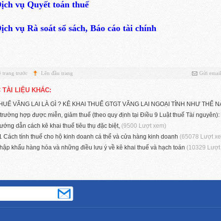
ịch vụ Quyết toán thuế
ịch vụ Rà soát sổ sách, Báo cáo tài chính
 trang trước
Lên đầu trang
Gửi emai
 TÀI LIỆU KHÁC:
HUẾ VÃNG LAI LÀ GÌ ? KÊ KHAI THUẾ GTGT VÃNG LAI NGOẠI TỈNH NHƯ THẾ 
 trường hợp được miễn, giảm thuế (theo quy định tại Điều 9 Luật thuế Tài nguyên):
ướng dẫn cách kê khai thuế tiêu thụ đặc biệt,
(9500 Lượt xem)
1 Cách tính thuế cho hộ kinh doanh cá thể và cửa hàng kinh doanh
(65078 Lượt x
hập khẩu hàng hóa và những điều lưu ý về kê khai thuế và hạch toán
(10329 Lượt