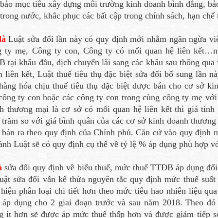
bảo mục tiêu xây dựng môi trường kinh doanh bình đẳng, b
 trong nước, khắc phục các bất cập trong chính sách, hạn chế 
là
Luật sửa đổi lần này có quy định mới nhằm ngăn ngừa v
 ty mẹ, Công ty con, Công ty có mối quan hệ liên kết…nh
 tại khâu đầu, dịch chuyển lãi sang các khâu sau thông qua 
 liên kết, Luật thuế tiêu thụ đặc biệt sửa đổi bổ sung lần n
hàng hóa chịu thuế tiêu thụ đặc biệt được bán cho cơ sở ki
công ty con hoặc các công ty con trong cùng công ty mẹ với
h thương mại là cơ sở có mối quan hệ liên kết thì giá tính 
 trăm so với giá bình quân của các cơ sở kinh doanh thương 
 bán ra theo quy định của Chính phủ. Căn cứ vào quy định 
hành Luật sẽ có quy định cụ thể về tỷ lệ % áp dụng phù hợp v
là
sửa đổi quy định về biểu thuế, mức thuế TTĐB áp dụng đối 
uật sửa đổi vẫn kế thừa nguyên tắc quy định mức thuế suất p
 hiện phân loại chi tiết hơn theo mức tiêu hao nhiên liệu qua
h áp dụng cho 2 giai đoạn trước và sau năm 2018. Theo đó 
g ít hơn sẽ được áp mức thuế thấp hơn và được giảm tiếp 