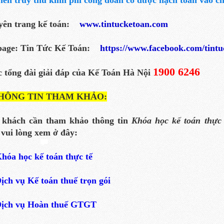
iền truy thu kinh phí công đoàn có được hạch toán vào c
yên trang kế toán:
www.tintucketoan.com
page: Tin Tức Kế Toán:
https://www.facebook.com/tint
1900 6246
 tổng đài giải đáp của Kế Toán Hà Nội
HÔNG TIN THAM KHẢO:
 khách cần tham khảo thông tin
Khóa học kế toán thực 
vui lòng xem ở đây:
hóa học kế toán thực tế
ịch vụ Kế toán thuế trọn gói
ịch vụ Hoàn thuế GTGT