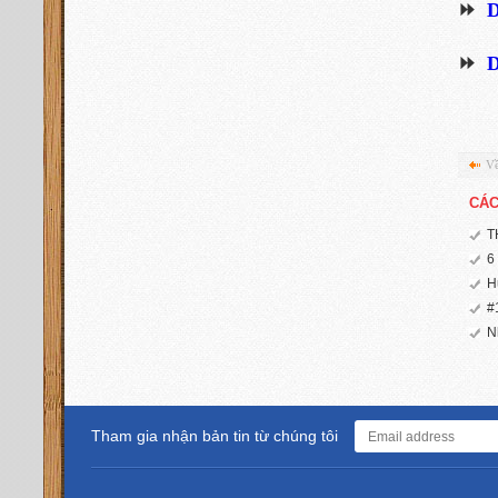
⏩
D
⏩
D
Về
CÁC
T
6
H
#
N
Tham gia nhận bản tin từ chúng tôi