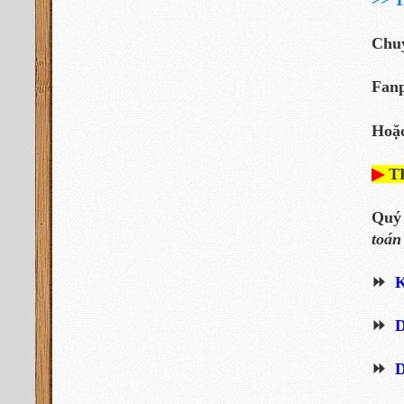
>>
T
Chu
Fan
Hoặc
▶
T
Quý
toán
⏩
K
⏩
D
⏩
D