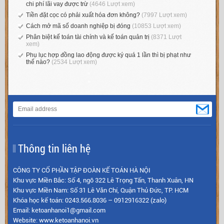
chi phí lãi vay được trừ
(4646 Lượt xem)
Tiền đặt cọc có phải xuất hóa đơn không?
(7997 Lượt xem)
Cách mở mã số doanh nghiệp bị đóng
(10853 Lượt xem)
Phân biệt kế toán tài chính và kế toán quản trị
(8371 Lượt
xem)
Phụ lục hợp đồng lao động được ký quá 1 lần thì bị phạt như
thế nào?
(2534 Lượt xem)
Thông tin liên hệ
CÔNG TY CỔ PHẦN TẬP ĐOÀN KẾ TOÁN HÀ NỘI
Khu vực Miền Bắc: Số 4, ngõ 322 Lê Trọng Tấn, Thanh Xuân, HN
Khu vực Miền Nam: Số 31 Lê Văn Chí, Quận Thủ Đức, TP. HCM
Khóa học kế toán: 0243.566.8036 – 0912916322 (zalo)
Email: ketoanhanoi1@gmail.com
Website: www.ketoanhanoi.vn