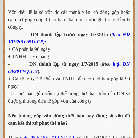
Vốn điều lệ là số vốn do các thành viên, cổ đông góp hoặc
cam kết góp xong 1 thời hạn nhất định được ghi trong điều lệ
công ty.
-
DN thành lập trước ngày 1/7/2015 (
theo NĐ
102/2010/NĐ-CP):
+ Cổ phần là 90 ngày
+ TNHH là 36 tháng
-
DN thành lập từ ngày 1/7/2015 (
theo
luật DN
68/2014/QH13
):
+ Cả công ty Cổ Phần và TNHH đều có thời hạn góp là 90
ngày
=> Thời hạn góp vốn cụ thể trong thời hạn trên của DN sẽ
được ghi trong điều lệ góp vốn của công ty.
Nếu không góp vốn đúng thời hạn hay đúng số vốn đã
cam kết thì xử phạt thế nào?
Theo
nghị định 155/2013/NĐ-CP
có HL: 1/1/2014 Tại Điều