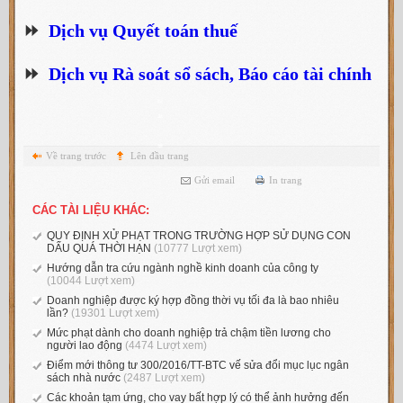
⏩
Dịch vụ Quyết toán thuế
⏩
Dịch vụ Rà soát sổ sách, Báo cáo tài chính
Về trang trước
Lên đầu trang
Gửi email
In trang
CÁC TÀI LIỆU KHÁC:
QUY ĐỊNH XỬ PHẠT TRONG TRƯỜNG HỢP SỬ DỤNG CON
DẤU QUÁ THỜI HẠN
(10777 Lượt xem)
Hướng dẫn tra cứu ngành nghề kinh doanh của công ty
(10044 Lượt xem)
Doanh nghiệp được ký hợp đồng thời vụ tối đa là bao nhiêu
lần?
(19301 Lượt xem)
Mức phạt dành cho doanh nghiệp trả chậm tiền lương cho
người lao động
(4474 Lượt xem)
Điểm mới thông tư 300/2016/TT-BTC vế sửa đổi mục lục ngân
sách nhà nước
(2487 Lượt xem)
Các khoản tạm ứng, cho vay bất hợp lý có thể ảnh hưởng đến