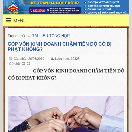
MENU
Trang chủ
TÀI LIỆU TỔNG HỢP
GÓP VỐN KINH DOANH CHẬM TIẾN ĐỘ CÓ BỊ
PHẠT KHÔNG?
Cập nhật: 26/03/2019
Lượt xem: 12325
Cỡ chữ
GÓP VỐN KINH DOANH CHẬM TIẾN ĐỘ
CÓ BỊ PHẠT KHÔNG?