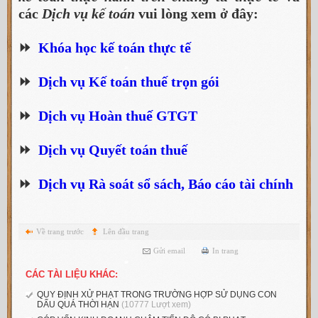
các
Dịch vụ kế toán
vui lòng xem ở đây:
⏩
Khóa học kế toán thực tế
⏩
Dịch vụ Kế toán thuế trọn gói
⏩
Dịch vụ Hoàn thuế GTGT
⏩
Dịch vụ Quyết toán thuế
⏩
Dịch vụ Rà soát sổ sách, Báo cáo tài chính
Về trang trước
Lên đầu trang
Gửi email
In trang
CÁC TÀI LIỆU KHÁC:
QUY ĐỊNH XỬ PHẠT TRONG TRƯỜNG HỢP SỬ DỤNG CON
DẤU QUÁ THỜI HẠN
(10777 Lượt xem)