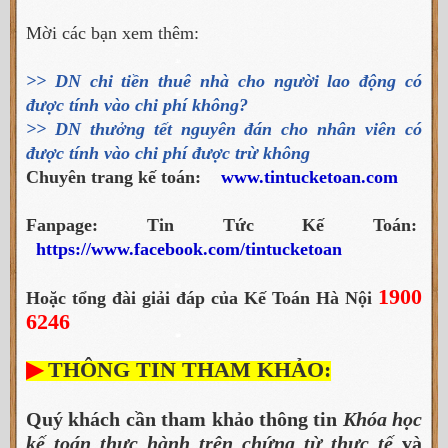
Mời các bạn xem thêm:
>>
DN chi tiền thuê nhà cho người lao động có
được tính vào chi phí không?
>>
DN thưởng tết nguyên đán cho nhân viên có
được tính vào chi phí được trừ không
Chuyên trang kế toán:
www.tintucketoan.com
Fanpage: Tin Tức Kế Toán:
https://www.facebook.com/tintucketoan
1900
Hoặc tổng đài giải đáp của Kế Toán Hà Nội
6246
▶
THÔNG TIN THAM KHẢO:
Quý khách cần tham khảo thông tin
Khóa học
kế toán thực hành trên chứng từ thực tế
và