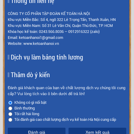
Thông tin liên hệ
CÔNG TY CỔ PHẦN TẬP ĐOÀN KẾ TOÁN HÀ NỘI
Khu vực Miền Bắc: Số 4, ngõ 322 Lê Trọng Tấn, Thanh Xuân, HN
Khu vực Miền Nam: Số 31 Lê Văn Chí, Quận Thủ Đức, TP. HCM
Khóa học kế toán: 0243.566.8036 – 0912916322 (zalo)
Email: ketoanhanoi1@gmail.com
Website: www.ketoanhanoi.vn
Dịch vụ làm bảng tính lương
Thăm dò ý kiến
Đánh giá khách quan của bạn về chất lượng dịch vụ chúng tôi cung
cấp? Vui lòng tích vào ô bên dưới để trả lời!
Không có gì nổi bật
Bình thường
Tôi rất hài lòng
Tôi đánh giá cao chất lượng dịch vụ kế toán Hà Nội cung cấp
Đánh giá
Xem kết quả