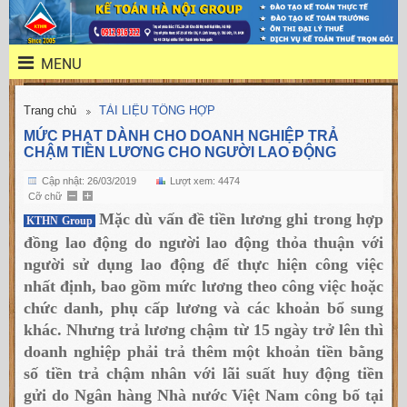
MENU
Trang chủ
TÀI LIỆU TỔNG HỢP
MỨC PHẠT DÀNH CHO DOANH NGHIỆP TRẢ
CHẬM TIỀN LƯƠNG CHO NGƯỜI LAO ĐỘNG
Cập nhật: 26/03/2019
Lượt xem: 4474
Cỡ chữ
Mặc dù vấn đề tiền lương ghi trong hợp
KTHN Group
đồng lao động do người lao động thỏa thuận với
người sử dụng lao động để thực hiện công việc
nhất định, bao gồm mức lương theo công việc hoặc
chức danh, phụ cấp lương và các khoản bổ sung
khác. Nhưng trả lương chậm từ 15 ngày trở lên thì
doanh nghiệp phải trả thêm một khoản tiền bằng
số tiền trả chậm nhân với lãi suất huy động tiền
gửi do Ngân hàng Nhà nước Việt Nam công bố tại