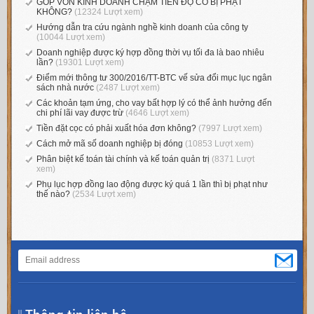
GÓP VỐN KINH DOANH CHẬM TIẾN ĐỘ CÓ BỊ PHẠT
KHÔNG?
(12324 Lượt xem)
Hướng dẫn tra cứu ngành nghề kinh doanh của công ty
(10044 Lượt xem)
Doanh nghiệp được ký hợp đồng thời vụ tối đa là bao nhiêu
lần?
(19301 Lượt xem)
Điểm mới thông tư 300/2016/TT-BTC vế sửa đổi mục lục ngân
sách nhà nước
(2487 Lượt xem)
Các khoản tạm ứng, cho vay bất hợp lý có thể ảnh hưởng đến
chi phí lãi vay được trừ
(4646 Lượt xem)
Tiền đặt cọc có phải xuất hóa đơn không?
(7997 Lượt xem)
Cách mở mã số doanh nghiệp bị đóng
(10853 Lượt xem)
Phân biệt kế toán tài chính và kế toán quản trị
(8371 Lượt
xem)
Phụ lục hợp đồng lao động được ký quá 1 lần thì bị phạt như
thế nào?
(2534 Lượt xem)