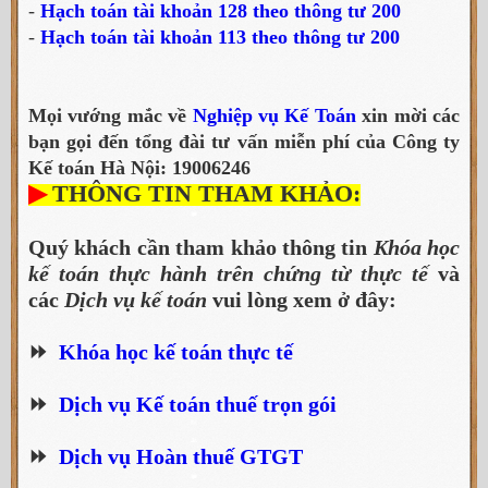
-
Hạch toán tài khoản 128 theo thông tư 200
-
Hạch toán tài khoản 113 theo thông tư 200
Mọi vướng mắc về
Nghiệp vụ Kế Toán
xin mời các
bạn gọi đến tổng đài tư vấn miễn phí của Công ty
Kế toán Hà Nội:
19006246
▶
THÔNG TIN THAM KHẢO:
Quý khách cần tham khảo thông tin
Khóa học
kế toán thực hành trên chứng từ thực tế
và
các
Dịch vụ kế toán
vui lòng xem ở đây:
⏩
Khóa học kế toán thực tế
⏩
Dịch vụ Kế toán thuế trọn gói
⏩
Dịch vụ Hoàn thuế GTGT