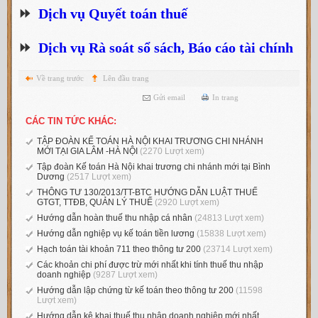
⏩
Dịch vụ Quyết toán thuế
⏩
Dịch vụ Rà soát sổ sách, Báo cáo tài chính
Về trang trước
Lên đầu trang
Gửi email
In trang
CÁC TIN TỨC KHÁC:
TẬP ĐOÀN KẾ TOÁN HÀ NỘI KHAI TRƯƠNG CHI NHÁNH
MỚI TẠI GIA LÂM -HÀ NỘI
(2270 Lượt xem)
Tập đoàn Kế toán Hà Nội khai trương chi nhánh mới tại Bình
Dương
(2517 Lượt xem)
THÔNG TƯ 130/2013/TT-BTC HƯỚNG DẪN LUẬT THUẾ
GTGT, TTĐB, QUẢN LÝ THUẾ
(2920 Lượt xem)
Hướng dẫn hoàn thuế thu nhập cá nhân
(24813 Lượt xem)
Hướng dẫn nghiệp vụ kế toán tiền lương
(15838 Lượt xem)
Hạch toán tài khoản 711 theo thông tư 200
(23714 Lượt xem)
Các khoản chi phí được trừ mới nhất khi tính thuế thu nhập
doanh nghiệp
(9287 Lượt xem)
Hướng dẫn lập chứng từ kế toán theo thông tư 200
(11598
Lượt xem)
Hướng dẫn kê khai thuế thu nhập doanh nghiệp mới nhất