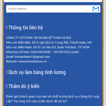
Thông tin liên hệ
CÔNG TY CỔ PHẦN TẬP ĐOÀN KẾ TOÁN HÀ NỘI
Khu vực Miền Bắc: Số 4, ngõ 322 Lê Trọng Tấn, Thanh Xuân, HN
Khu vực Miền Nam: Số 31 Lê Văn Chí, Quận Thủ Đức, TP. HCM
Khóa học kế toán: 0243.566.8036 – 0912916322 (zalo)
Email: ketoanhanoi1@gmail.com
Website: www.ketoanhanoi.vn
Dịch vụ làm bảng tính lương
Thăm dò ý kiến
Đánh giá khách quan của bạn về chất lượng dịch vụ chúng tôi cung
cấp? Vui lòng tích vào ô bên dưới để trả lời!