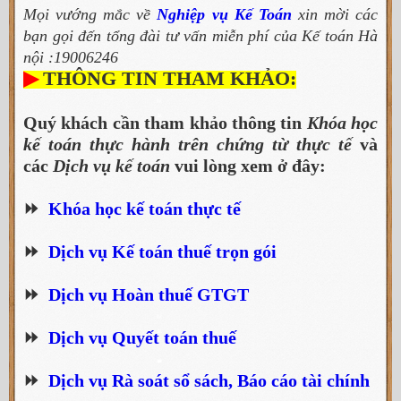
Mọi vướng mắc về
Nghiệp vụ Kế Toán
xin mời các
bạn gọi đến tổng đài tư vấn miễn phí của Kế toán Hà
nội :19006246
▶
THÔNG TIN THAM KHẢO:
Quý khách cần tham khảo thông tin
Khóa học
kế toán thực hành trên chứng từ thực tế
và
các
Dịch vụ kế toán
vui lòng xem ở đây:
⏩
Khóa học kế toán thực tế
⏩
Dịch vụ Kế toán thuế trọn gói
⏩
Dịch vụ Hoàn thuế GTGT
⏩
Dịch vụ Quyết toán thuế
⏩
Dịch vụ Rà soát sổ sách, Báo cáo tài chính