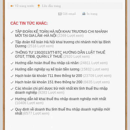
Về trang trước
Lên đầu trang
Gửi email
In trang
CÁC TIN TỨC KHÁC:
TẬP ĐOÀN KẾ TOÁN HÀ NỘI KHAI TRƯƠNG CHI NHÁNH
MỚI TẠI GIA LÂM -HÀ NỘI
(2269 Lượt xem)
Tập đoàn Kế toán Hà Nội khai trương chi nhánh mới tại Bình
Dương
(2516 Lượt xem)
THÔNG TƯ 130/2013/TT-BTC HƯỚNG DẪN LUẬT THUẾ
GTGT, TTĐB, QUẢN LÝ THUẾ
(2920 Lượt xem)
Hướng dẫn hoàn thuế thu nhập cá nhân
(24811 Lượt xem)
Hướng dẫn nghiệp vụ kế toán tiền lương
(15832 Lượt xem)
Hạch toán tài khoản 711 theo thông tư 200
(23709 Lượt xem)
Hạch toán tài khoản 151 theo thông tư 200
(6635 Lượt xem)
Các khoản chi phí được trừ mới nhất khi tính thuế thu nhập
doanh nghiệp
(9283 Lượt xem)
Hướng dẫn kê khai thuế thu nhập doanh nghiệp mới nhất
(10406 Lượt xem)
Quy định về doanh thu tính thuế thu nhập doanh nghiệp mới
nhất
(6577 Lượt xem)