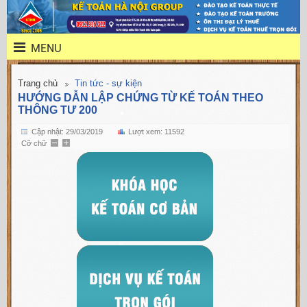
MENU
Trang chủ
Tin tức - sự kiện
HƯỚNG DẪN LẬP CHỨNG TỪ KẾ TOÁN THEO
THÔNG TƯ 200
Cập nhật: 29/03/2019
Lượt xem: 11592
Cỡ chữ