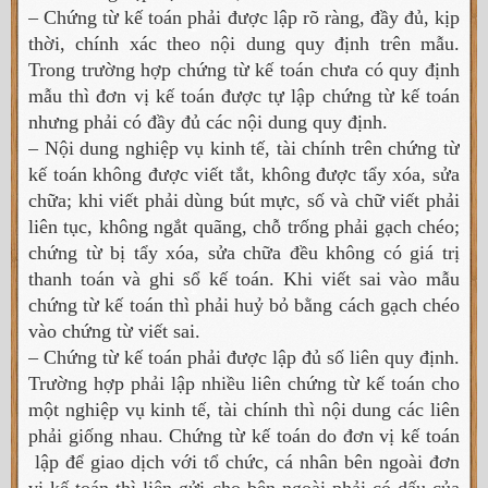
– Chứng từ kế toán phải được lập rõ ràng, đầy đủ, kịp
thời, chính xác theo nội dung quy định trên mẫu.
Trong trường hợp chứng từ kế toán chưa có quy định
mẫu thì đơn vị kế toán được tự lập chứng từ kế toán
nhưng phải có đầy đủ các nội dung quy định.
– Nội dung nghiệp vụ kinh tế, tài chính trên chứng từ
kế toán không được viết tắt, không được tẩy xóa, sửa
chữa; khi viết phải dùng bút mực, số và chữ viết phải
liên tục, không ngắt quãng, chỗ trống phải gạch chéo;
chứng từ bị tẩy xóa, sửa chữa đều không có giá trị
thanh toán và ghi sổ kế toán. Khi viết sai vào mẫu
chứng từ kế toán thì phải huỷ bỏ bằng cách gạch chéo
vào chứng từ viết sai.
– Chứng từ kế toán phải được lập đủ số liên quy định.
Trường hợp phải lập nhiều liên chứng từ kế toán cho
một nghiệp vụ kinh tế, tài chính thì nội dung các liên
phải giống nhau. Chứng từ kế toán do đơn vị kế toán
lập để giao dịch với tổ chức, cá nhân bên ngoài đơn
vị kế toán thì liên gửi cho bên ngoài phải có dấu của