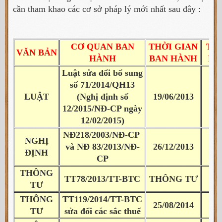
cần tham khao các cơ sở pháp lý mới nhất sau đây :
CƠ QUAN BAN
THỜI GIAN
TH
VĂN BẢN
HÀNH
BAN HÀNH
HI
Luật sửa đổi bổ sung
số 71/2014/QH13
LUẬT
(Nghị định số
19/06/2013
01
12/2015/NĐ-CP ngày
12/02/2015)
NĐ218/2003/NĐ-CP
NGHỊ
và NĐ 83/2013/NĐ-
26/12/2013
15
ĐỊNH
CP
THÔNG
02
TT78/2013/TT-BTC
THÔNG TƯ
TƯ
(A
THÔNG
TT119/2014/TT-BTC
25/08/2014
01/
TƯ
sửa đổi các sắc thuế