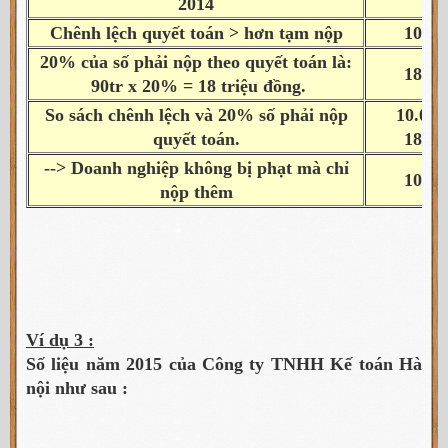
2014
Chênh lệch quyết toán > hơn tạm nộp
10.00
20% của số phải nộp theo quyết toán là:
18.00
9
0
tr
x 20% =
18
triệu đồng.
So sách chênh lệch và 20% số phải nộp
10.000
quyết toán.
18.00
--> Doanh nghiệp không bị phạt mà chỉ
10.00
nộp thêm
Ví dụ 3 :
Số liệu năm 2015 của Công ty TNHH Kế toán Hà
nội như sau :