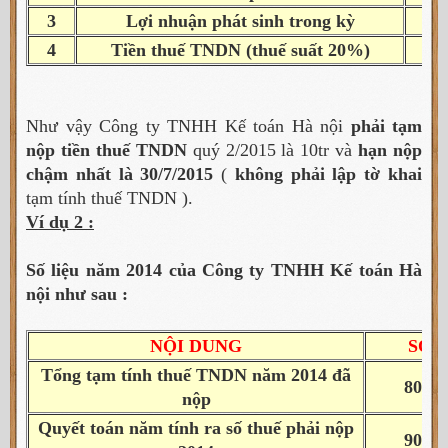
3
Lợi nhuận phát sinh trong kỳ
50
4
Tiền thuế TNDN (thuế suất 20%)
10
Như vậy Công ty TNHH Kế toán Hà nội
phải tạm
nộp tiền thuế TNDN
quý 2/2015 là 10tr và
hạn nộp
chậm nhất là 30/7/2015
(
không phải lập tờ khai
tạm tính thuế TNDN ).
Ví dụ 2 :
Số liệu năm 2014 của Công ty TNHH Kế toán Hà
nội như sau :
NỘI DUNG
SỐ 
Tổng tạm tính thuế TNDN năm 2014 đã
80.00
nộp
Quyết toán năm tính ra số thuế phải nộp
90.00