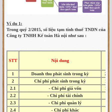
Ví dụ 1:
Trong quý 2/2015, số liệu tạm tính thuế TNDN của
Công ty TNHH Kế toán Hà nội như sau :
STT
Nội dung
S
1
Doanh thu phát sinh trong kỳ
200
2
Chí phí phát sinh trong kỳ
150
2.1
- Chi phí giá vốn
100
2.2
- Chi phí tài chính
5.
2.3
- Chi phí quản lý
45
2.4
- Chi phí khác