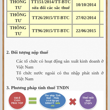
THÔNG
TT151/2014/TT-BTC
10/10/2014
15
TƯ
sửa đổi các sắc thuế
THÔNG
TT26/2015/TT-BTC
27/02/2014
01
TƯ
THÔNG
TT96/2015/TT-BTC
22/06/2015
06
TƯ
2. Đối tượng nộp thuế
Các tổ chức có hoạt động sản xuất kinh doanh ở
Việt Nam
Tổ chức nước ngoài có thu nhập phát sinh ở
Việt Nam
3. Phương pháp tính thuế TNDN