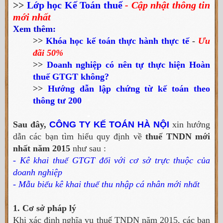
>>
Lớp học Kế Toán thuế
- Cập nhật thông tin
mới nhất
Xem thêm:
>>
Khóa học kế toán thực hành thực tế
-
Ưu
đãi 50%
>>
Doanh nghiệp có nên tự thực hiện Hoàn
thuế GTGT không?
>>
Hướng dẫn lập chứng từ kế toán theo
thông tư 200
Sau đây,
CÔNG TY KẾ TOÁN HÀ NỘI
xin hướng
dẫn các bạn tìm hiểu quy định về
thuế TNDN mới
nhất năm 2015
như sau :
- Kê khai thuế GTGT đối với cơ sở trực thuộc của
doanh nghiệp
- Mẫu biểu kê khai thuế thu nhập cá nhân mới nhất
1. Cơ sở pháp lý
Khi xác định nghĩa vụ thuế TNDN năm 2015, các bạn