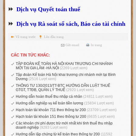
⏩
Dịch vụ Quyết toán thuế
⏩
Dịch vụ Rà soát sổ sách, Báo cáo tài chính
Về trang trước
Lên đầu trang
Gửi email
In trang
CÁC TIN TỨC KHÁC:
TẬP ĐOÀN KẾ TOÁN HÀ NỘI KHAI TRƯƠNG CHI NHÁNH
MỚI TẠI GIA LÂM -HÀ NỘI
(2269 Lượt xem)
Tập đoàn Kế toán Hà Nội khai trương chi nhánh mới tại Bình
Dương
(2516 Lượt xem)
THÔNG TƯ 130/2013/TT-BTC HƯỚNG DẪN LUẬT THUẾ
GTGT, TTĐB, QUẢN LÝ THUẾ
(2920 Lượt xem)
Hướng dẫn hoàn thuế thu nhập cá nhân
(24811 Lượt xem)
Hướng dẫn nghiệp vụ kế toán tiền lương
(15834 Lượt xem)
Hạch toán tài khoản 711 theo thông tư 200
(23709 Lượt xem)
Hạch toán tài khoản 151 theo thông tư 200
(6635 Lượt xem)
Các khoản chi phí được trừ mới nhất khi tính thuế thu nhập
doanh nghiệp
(9283 Lượt xem)
Hướng dẫn lập chứng từ kế toán theo thông tư 200
(11592