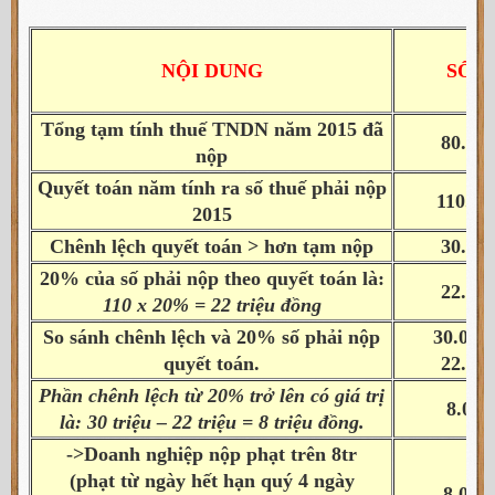
NỘI DUNG
SỐ T
Tổng tạm tính thuế TNDN năm 2015 đã
80.00
nộp
Quyết toán năm tính ra số thuế phải nộp
110.00
2015
Chênh lệch quyết toán > hơn tạm nộp
30.00
20% của số phải nộp theo quyết toán là:
22.00
110 x 20% = 22 triệu đồng
So sánh chênh lệch và 20% số phải nộp
30.000
quyết toán.
22.00
Phần chênh lệch từ 20% trở lên có giá trị
8.000
là: 30 triệu – 22 triệu = 8 triệu đồng.
->Doanh nghiệp nộp phạt trên 8tr
(phạt từ ngày hết hạn quý 4 ngày
8.000