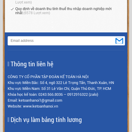
Lượt xem)
Quy định về doanh thu tính thuế thu nhập doanh nghiệp mới
nhất
(6578 Lượt xem)
Thông tin liên hệ
CÔNG TY CỔ PHẦN TẬP ĐOÀN KẾ TOÁN HÀ NỘI
Khu vực Miền Bắc: Số 4, ngõ 322 Lê Trọng Tấn, Thanh Xuân, HN
Khu vực Miền Nam: Số 31 Lê Văn Chí, Quận Thủ Đức, TP. HCM
Khóa học kế toán: 0243.566.8036 – 0912916322 (zalo)
Email: ketoanhanoi1@gmail.com
Website: www.ketoanhanoi.vn
Dịch vụ làm bảng tính lương