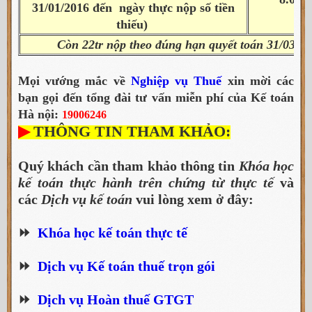
31/01/2016 đến ngày thực nộp số tiền
thiếu)
Còn 22tr nộp theo đúng hạn quyết toán 31/03/2
Mọi vướng mắc về
Nghiệp vụ Thuế
xin mời các
bạn gọi đến tổng đài tư vấn miễn phí của Kế toán
Hà nội:
19006246
▶
THÔNG TIN THAM KHẢO:
Quý khách cần tham khảo thông tin
Khóa học
kế toán thực hành trên chứng từ thực tế
và
các
Dịch vụ kế toán
vui lòng xem ở đây:
⏩
Khóa học kế toán thực tế
⏩
Dịch vụ Kế toán thuế trọn gói
⏩
Dịch vụ Hoàn thuế GTGT