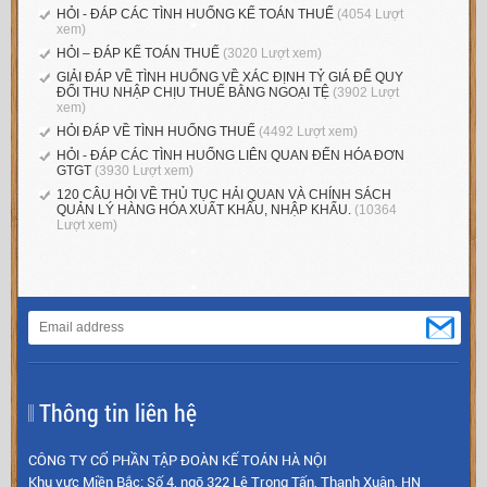
HỎI - ĐÁP CÁC TÌNH HUỐNG KẾ TOÁN THUẾ
(4054 Lượt
xem)
HỎI – ĐÁP KẾ TOÁN THUẾ
(3020 Lượt xem)
GIẢI ĐÁP VỀ TÌNH HUỐNG VỀ XÁC ĐỊNH TỶ GIÁ ĐỂ QUY
ĐỔI THU NHẬP CHỊU THUẾ BẰNG NGOẠI TỆ
(3902 Lượt
xem)
HỎI ĐÁP VỀ TÌNH HUỐNG THUẾ
(4492 Lượt xem)
HỎI - ĐÁP CÁC TÌNH HUỐNG LIÊN QUAN ĐẾN HÓA ĐƠN
GTGT
(3930 Lượt xem)
120 CÂU HỎI VỀ THỦ TỤC HẢI QUAN VÀ CHÍNH SÁCH
QUẢN LÝ HÀNG HÓA XUẤT KHẨU, NHẬP KHẨU.
(10364
Lượt xem)
Thông tin liên hệ
CÔNG TY CỔ PHẦN TẬP ĐOÀN KẾ TOÁN HÀ NỘI
Khu vực Miền Bắc: Số 4, ngõ 322 Lê Trọng Tấn, Thanh Xuân, HN