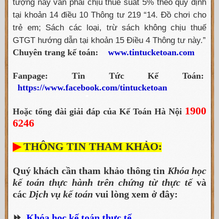
tượng này vẫn phải chịu thuế suất 5% theo quy định
tại khoản 14 điều 10 Thông tư 219 “14. Đồ chơi cho
trẻ em; Sách các loại, trừ sách không chịu thuế
GTGT hướng dẫn tại khoản 15 Điều 4 Thông tư này.”
Chuyên trang kế toán:
www.tintucketoan.com
Fanpage: Tin Tức Kế Toán:
https://www.facebook.com/tintucketoan
1900
Hoặc tổng đài giải đáp của Kế Toán Hà Nội
6246
▶
THÔNG TIN THAM KHẢO:
Quý khách cần tham khảo thông tin
Khóa học
kế toán thực hành trên chứng từ thực tế
và
các
Dịch vụ kế toán
vui lòng xem ở đây:
⏩
Khóa học kế toán thực tế