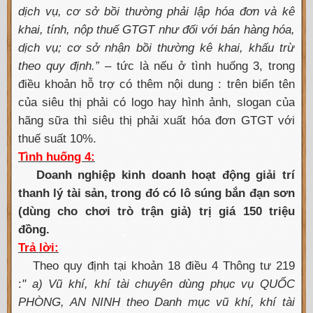
dịch vụ, cơ sở bồi thường phải lập hóa đơn và kê
khai, tính, nộp thuế GTGT như đối với bán hàng hóa,
dịch vụ; cơ sở nhận bồi thường kê khai, khấu trừ
theo quy định.”
– tức là nếu ở tình huống 3, trong
điều khoản hỗ trợ có thêm nội dung : trên biển tên
của siêu thị phải có logo hay hình ảnh, slogan của
hãng sữa thì siêu thị phải xuất hóa đơn GTGT với
thuế suất 10%.
Tình huống 4:
Doanh nghiệp kinh doanh hoạt động giải trí
thanh lý tài sản, trong đó có lô súng bắn đạn sơn
(dùng cho chơi trò trận giả) trị giá 150 triệu
đồng.
Trả lời:
Theo quy định tại khoản 18 điều 4 Thông tư 219
:
" a) Vũ khí, khí tài chuyên dùng phục vụ QUỐC
PHÒNG, AN NINH theo Danh mục vũ khí, khí tài