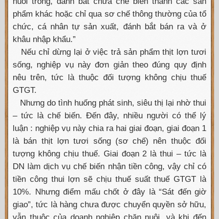
nuôi trồng, đánh bắt chưa chế biến thành các sản
phẩm khác hoặc chỉ qua sơ chế thông thường của tổ
chức, cá nhân tự sản xuất, đánh bắt bán ra và ở
khâu nhập khẩu.”
Nếu chỉ dừng lại ở việc trả sản phẩm thịt lợn tươi
sống, nghiệp vụ này đơn giản theo đúng quy định
nêu trên, tức là thuộc đối tượng không chịu thuế
GTGT.
Nhưng do tình huống phát sinh, siêu thị lại nhờ thui
– tức là chế biến. Đến đây, nhiều người có thể lý
luận : nghiệp vụ này chia ra hai giai đoạn, giai đoạn 1
là bán thịt lợn tươi sống (sơ chế) nên thuộc đối
tượng không chịu thuế. Giai đoạn 2 là thui – tức là
DN làm dịch vụ chế biến nhận tiền công, vậy chỉ có
tiền công thui lợn sẽ chịu thuế suất thuế GTGT là
10%. Nhưng điểm mấu chốt ở đây là “Sát đến giờ
giao”, tức là hàng chưa được chuyển quyền sở hữu,
vẫn thuộc của doanh nghiệp chăn nuôi, và khi đến