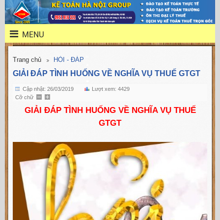
MENU
Trang chủ
HỎI - ĐÁP
GIẢI ĐÁP TÌNH HUỐNG VỀ NGHĨA VỤ THUẾ GTGT
Cập nhật: 26/03/2019
Lượt xem: 4429
Cỡ chữ
GIẢI ĐÁP TÌNH HUỐNG VỀ NGHĨA VỤ THUẾ
GTGT