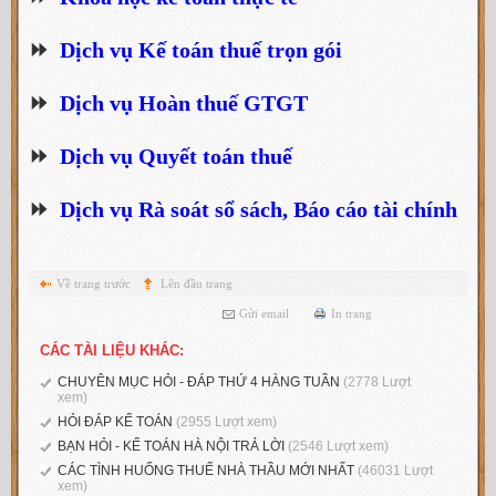
⏩
Dịch vụ Kế toán thuế trọn gói
⏩
Dịch vụ Hoàn thuế GTGT
⏩
Dịch vụ Quyết toán thuế
⏩
Dịch vụ Rà soát sổ sách, Báo cáo tài chính
Về trang trước
Lên đầu trang
Gửi email
In trang
CÁC TÀI LIỆU KHÁC:
CHUYÊN MỤC HỎI - ĐÁP THỨ 4 HÀNG TUẦN
(2778 Lượt
xem)
HỎI ĐÁP KẾ TOÁN
(2955 Lượt xem)
BẠN HỎI - KẾ TOÁN HÀ NỘI TRẢ LỜI
(2546 Lượt xem)
CÁC TÌNH HUỐNG THUẾ NHÀ THẦU MỚI NHẤT
(46031 Lượt
xem)