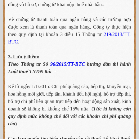
đồng và hồ sơ, chứng từ khai nộp thuế nhà thầu..
Về chứng từ thanh toán qua ngân hàng và các trường hợp
được xem là thanh toán qua ngân hàng, Công ty thực hiện
theo quy định tại khoản 3 điều 15 Thông tư
219/2013/TT-
BTC
.
3. Lưu ý thêm:
Theo Thông tư Số
96/2015/TT-BTC
hướng dẫn thi hành
Luật thuế TNDN thì:
Kể từ ngày 1/1/2015: Chi phí quảng cáo, tiếp thị, khuyến mại,
hoa hồng môi giới, tiếp tân, khánh tiết, hội nghị, hỗ trợ tiếp thị,
hỗ trợ chi phí liên quan trực tiếp đến hoạt động sản xuất, kinh
doanh sẽ không bị khống chế 15% nữa. (
Tức là không còn
quy định mức khống chế đối với các khoản chi phí quảng
cáo
)
Các bạn muốn tìm hiểu chuyên sâu về thuế, kê khai thuế,