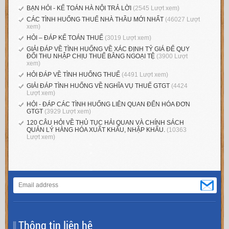
BẠN HỎI - KẾ TOÁN HÀ NỘI TRẢ LỜI
(2545 Lượt xem)
CÁC TÌNH HUỐNG THUẾ NHÀ THẦU MỚI NHẤT
(46027 Lượt
xem)
HỎI – ĐÁP KẾ TOÁN THUẾ
(3019 Lượt xem)
GIẢI ĐÁP VỀ TÌNH HUỐNG VỀ XÁC ĐỊNH TỶ GIÁ ĐỂ QUY
ĐỔI THU NHẬP CHỊU THUẾ BẰNG NGOẠI TỆ
(3900 Lượt
xem)
HỎI ĐÁP VỀ TÌNH HUỐNG THUẾ
(4491 Lượt xem)
GIẢI ĐÁP TÌNH HUỐNG VỀ NGHĨA VỤ THUẾ GTGT
(4424
Lượt xem)
HỎI - ĐÁP CÁC TÌNH HUỐNG LIÊN QUAN ĐẾN HÓA ĐƠN
GTGT
(3929 Lượt xem)
120 CÂU HỎI VỀ THỦ TỤC HẢI QUAN VÀ CHÍNH SÁCH
QUẢN LÝ HÀNG HÓA XUẤT KHẨU, NHẬP KHẨU.
(10363
Lượt xem)
Thông tin liên hệ