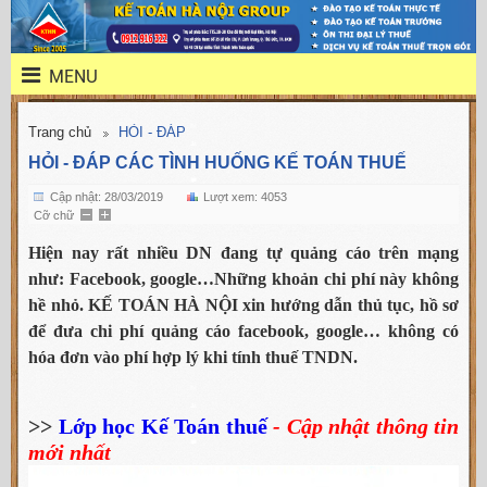
MENU
Trang chủ
HỎI - ĐÁP
HỎI - ĐÁP CÁC TÌNH HUỐNG KẾ TOÁN THUẾ
Cập nhật: 28/03/2019
Lượt xem: 4053
Cỡ chữ
Hiện nay rất nhiều DN đang tự quảng cáo trên mạng
như: Facebook, google…Những khoản chi phí này không
hề nhỏ. KẾ TOÁN HÀ NỘI xin hướng dẫn thủ tục, hồ sơ
để đưa chi phí quảng cáo facebook, google… không có
hóa đơn vào phí hợp lý khi tính thuế TNDN.
>>
Lớp học Kế Toán thuế
- Cập nhật thông tin
mới nhất