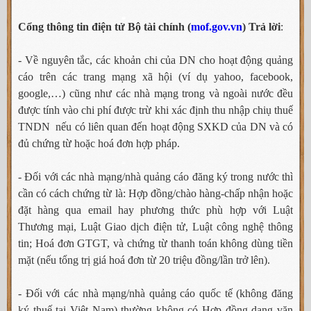
Cổng thông tin điện tử Bộ tài chính (
mof.gov.vn
) Trả lời
:
- Về nguyên tắc, các khoản chi của DN cho hoạt động quảng
cáo trên các trang mạng xã hội (ví dụ yahoo, facebook,
google,…) cũng như các nhà mạng trong và ngoài nước đều
được tính vào chi phí được trừ khi xác định thu nhập chiụ thuế
TNDN nếu có liên quan đến hoạt động SXKD của DN và có
đủ chứng từ hoặc hoá đơn hợp pháp.
- Đối với các nhà mạng/nhà quảng cáo đăng ký trong nước thì
cần có cách chứng từ là: Hợp đồng/chào hàng-chấp nhận hoặc
đặt hàng qua email hay phương thức phù hợp với Luật
Thương mại, Luật Giao dịch điện tử, Luật công nghệ thông
tin; Hoá đơn GTGT, và chứng từ thanh toán không dùng tiền
mặt (nếu tổng trị giá hoá đơn từ 20 triệu đồng/lần trở lên).
- Đối với các nhà mạng/nhà quảng cáo quốc tế (không đăng
ký thuế tại Việt Nam) thường không có Hợp đồng dạng văn