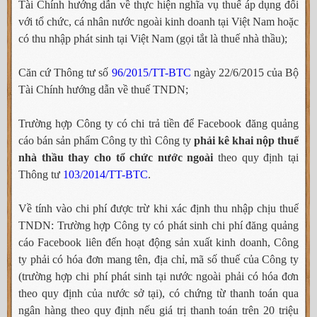
Tài Chính hướng dẫn về thực hiện nghĩa vụ thuế áp dụng đối
với tổ chức, cá nhân nước ngoài kinh doanh tại Việt Nam hoặc
có thu nhập phát sinh tại Việt Nam (gọi tắt là thuế nhà thầu);
Căn cứ Thông tư số
96/2015/TT-BTC
ngày 22/6/2015 của Bộ
Tài Chính hướng dẫn về thuế TNDN;
Trường hợp Công ty có chi trả tiền để Facebook đăng quảng
cáo bán sản phẩm Công ty thì Công ty
phải kê khai nộp thuế
nhà thầu thay cho tổ chức nước ngoài
theo quy định tại
Thông tư
103/2014/TT-BTC
.
Về tính vào chi phí được trừ khi xác định thu nhập chịu thuế
TNDN: Trường hợp Công ty có phát sinh chi phí đăng quảng
cáo Facebook liên đến hoạt động sản xuất kinh doanh, Công
ty phải có hóa đơn mang tên, địa chỉ, mã số thuế của Công ty
(trường hợp chi phí phát sinh tại nước ngoài phải có hóa đơn
theo quy định của nước sở tại), có chứng từ thanh toán qua
ngân hàng theo quy định nếu giá trị thanh toán trên 20 triệu