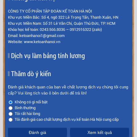
CÔNG TY CỔ PHẦN TẬP ĐOÀN KẾ TOÁN HÀ NỘI
Khu vực Miền Bắc: Số 4, ngõ 322 Lê Trọng Tấn, Thanh Xuân, HN
Khu vực Miền Nam: Số 31 Lê Văn Chí, Quận Thủ Đức, TP. HCM
Khóa học kế toán: 0243.566.8036 – 0912916322 (zalo)
Email: ketoanhanoi1@gmail.com
Website: www.ketoanhanoi.vn
Dịch vụ làm bảng tính lương
Thăm dò ý kiến
Đánh giá khách quan của bạn về chất lượng dịch vụ chúng tôi cung
cấp? Vui lòng tích vào ô bên dưới để trả lời!
Không có gì nổi bật
Bình thường
Tôi rất hài lòng
Tôi đánh giá cao chất lượng dịch vụ kế toán Hà Nội cung cấp
Đánh giá
Xem kết quả