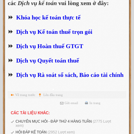
các
Dịch vụ kế toán
vui lòng xem ở đây:
⏩
Khóa học kế toán thực tế
⏩
Dịch vụ Kế toán thuế trọn gói
⏩
Dịch vụ Hoàn thuế GTGT
⏩
Dịch vụ Quyết toán thuế
⏩
Dịch vụ Rà soát sổ sách, Báo cáo tài chính
Về trang trước
Lên đầu trang
Gửi email
In trang
CÁC TÀI LIỆU KHÁC:
CHUYÊN MỤC HỎI - ĐÁP THỨ 4 HÀNG TUẦN
(2775 Lượt
xem)
HỎI ĐÁP KẾ TOÁN
(2952 Lượt xem)