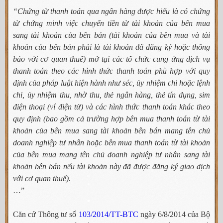
“Chứng từ thanh toán qua ngân hàng được hiểu là có chứng
từ chứng minh việc chuyển tiền từ tài khoản của bên mua
sang tài khoản của bên bán (tài khoản của bên mua và tài
khoản của bên bán phải là tài khoản đã đăng ký hoặc thông
báo với cơ quan thuế) mở tại các tổ chức cung ứng dịch vụ
thanh toán theo các hình thức thanh toán phù hợp với quy
định của pháp luật hiện hành như séc, ủy nhiệm chi hoặc lệnh
chi, ủy nhiệm thu, nhờ thu, thẻ ngân hàng, thẻ tín dụng, sim
điện thoại (ví điện tử) và các hình thức thanh toán khác theo
quy định (bao gồm cả trường hợp bên mua thanh toán từ tài
khoản của bên mua sang tài khoản bên bán mang tên chủ
doanh nghiệp tư nhân hoặc bên mua thanh toán từ tài khoản
của bên mua mang tên chủ doanh nghiệp tư nhân sang tài
khoản bên bán nếu tài khoản này đã được đăng ký giao dịch
với cơ quan thuế).
…”
Căn cứ Thông tư số
103/2014/TT-BTC
ngày 6/8/2014 của Bộ