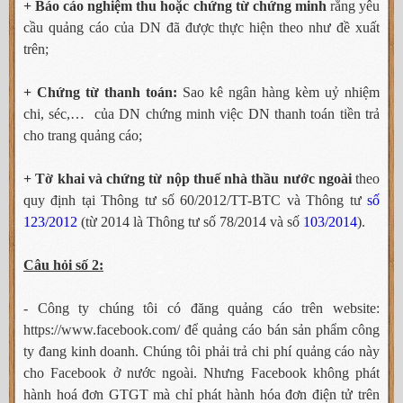
+ Báo cáo nghiệm thu hoặc chứng từ chứng minh
rằng yêu
cầu quảng cáo của DN đã được thực hiện theo như đề xuất
trên;
+ Chứng từ thanh toán:
Sao kê ngân hàng kèm uỷ nhiệm
chi, séc,… của DN chứng minh việc DN thanh toán tiền trả
cho trang quảng cáo;
+ Tờ khai và chứng từ nộp thuế nhà thầu nước ngoài
theo
quy định tại Thông tư số 60/2012/TT-BTC và Thông tư
số
123/2012
(từ 2014 là Thông tư số 78/2014 và số
103/2014
).
Câu hỏi số 2:
- Công ty chúng tôi có đăng quảng cáo trên website:
https://www.facebook.com/ để quảng cáo bán sản phẩm công
ty đang kinh doanh. Chúng tôi phải trả chi phí quảng cáo này
cho Facebook ở nước ngoài. Nhưng Facebook không phát
hành hoá đơn GTGT mà chỉ phát hành hóa đơn điện tử trên