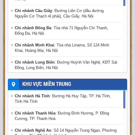
Chi nhánh Cầu Giấy
: Đường Liên Cơ (đầu đường
Nguyễn Cơ Thạch rẽ phải), Cầu Giấy, Hà Nội
Chi nhánh Đống Đa
: Tòa nhà 71 Nguyễn Chí Thanh,
Đống Đa, Hà Nội
Chi nhánh Minh Khai
: Tòa nhà Linama, Số 124 Minh
Khai, Hoàng Mai, Hà Nội
Chi nhánh Long Biên
: Đường Huỳnh Văn Nghệ, KĐT Sài
Đồng, Long Biên, Hà Nội
Chi nhánh Hà Đông
: Đường Ngô Thì Nhậm, Hà Đông, Hà
KHU VỰC MIỀN TRUNG
Nội
Chi nhánh Hà Tĩnh
: Đường Hà Huy Tập, TP. Hà Tĩnh,
Chi nhánh Đông Anh
: Chợ Tó - Uy Nỗ - Thị Trấn Đông
Tỉnh Hà Tĩnh
Anh - Hà Nội
Chi nhánh Thanh Hóa
: Đường Đình Hương, P. Đồng
Chi nhánh Bắc Ninh
: Số 31 Lê Văn Thịnh, Phường Suối
Cương, TP. Thanh Hoá
Hoa, TP. Bắc Ninh
Chi nhánh Nghệ An
: Số 14 Nguyễn Trung Ngạn, Phường
Chi nhánh Ninh Bình
: Đường Tràng An, phường Tân