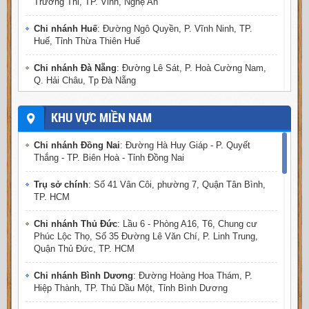
Trường Thi, TP. Vinh, Nghệ An
Thành, TP. Ninh Bình
Chi nhánh Huế
: Đường Ngô Quyền, P. Vĩnh Ninh, TP.
Chi nhánh Hà Nam
: Đương Quy Lưu, phường Minh Khai,
Huế, Tỉnh Thừa Thiên Huế
TP. Phủ Lý, Tỉnh Hà Nam
Chi nhánh Đà Nẵng
: Đường Lê Sát, P. Hoà Cường Nam,
Chi nhánh Hưng Yên
: Đường Nguyễn Văn Linh, TP
Q. Hải Châu, Tp Đà Nẵng
Hưng Yên, Hưng Yên
Chi nhánh Thái Bình
: Phố Kim Đồng, P. Trần Hưng Đạo,
KHU VỰC MIỀN NAM
TP. Thái Bình, tỉnh Thái Bình
Chi nhánh Đồng Nai
: Đường Hà Huy Giáp - P. Quyết
Chi nhánh Bắc Giang
: Đường Trần Nguyên Hãn - P.Thọ
Thắng - TP. Biên Hoà - Tỉnh Đồng Nai
Xương - TP.Bắc Giang
Trụ sở chính
: Số 41 Vân Côi, phường 7, Quận Tân Bình,
Chi nhánh Thái Nguyên
: Đường Chu Văn An, P.Hoàng
TP. HCM
Văn Thụ, TP.Thái Nguyên
Chi nhánh Thủ Đức
: Lầu 6 - Phòng A16, T6, Chung cư
Chi nhánh Bắc Ninh 2
: Đường Lê Phụng Hiểu - P. Đông
Phúc Lộc Thọ, Số 35 Đường Lê Văn Chí, P. Linh Trung,
Ngàn - Thị xã Từ Sơn - Bắc Ninh
Quận Thủ Đức, TP. HCM
Chi nhánh Hải Phòng
: Đường Lạch Tray, P. Đằng Giang,
Chi nhánh Bình Dương
: Đường Hoàng Hoa Thám, P.
Q. Ngô Quyền - TP. Hải Phòng
Hiệp Thành, TP. Thủ Dầu Một, Tỉnh Bình Dương
Chi nhánh Vĩnh Phúc
: Đường Chu Văn An, TP Vĩnh