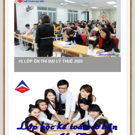
Chi nhánh An Giang
: Đường Trần Hưng Đạo - TP. Long
Xuyên - Tỉnh An Giang
Chi nhánh Long An
: Phường 6, TP. Tân An, tỉnh Long An
Chi nhánh Đồng Tháp
: Đường Võ Trường Toản, Phường
1, TP. Cao Lãnh, tỉnh Đồng Tháp
Chi nhánh Kiên Giang
: Đường Nguyễn Hùng Sơn, Vĩnh
Thanh Vân, TP. Rạch Giá, tỉnh Kiên Giang
#1 LỚP ÔN THI ĐẠI LÝ THUẾ 2020
Chi nhánh Cà Mau
: Đường Lê Thị Riêng, Phường 5, TP.
Cà Mau (Khu Đô Thị Đông Bắc)
Chi nhánh Bạc Liêu
: Đường Tôn Đức Thắng, Khóm 7,
Phường 1, TP. Bạc Liêu, tỉnh Bạc Liêu