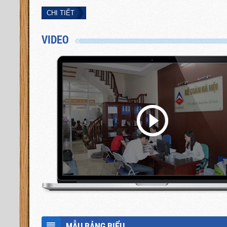
Chi nhánh Phú Thọ
: Khu 10, phường Nông
Trang, TP. Việt Trì, tỉnh Phú Thọ
CHI TIẾT
Chi nhánh Hải Dương
: Đoàn Nhữ Hài, P. Quang
VIDEO
Trung - TP. Hải Dương (Đầu đường Thanh Niên rẽ
vào)
MẪU BẢNG BIỂU