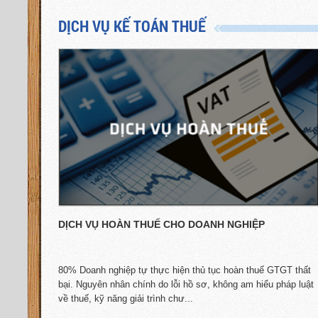
Hưng Đạo, TP. Thái Bình, tỉnh Thái Bình
DỊCH VỤ KẾ TOÁN THUẾ
Chi nhánh Bắc Giang
: Đường Trần Nguyên Hãn
- P.Thọ Xương - TP.Bắc Giang
Chi nhánh Thái Nguyên
: Đường Chu Văn An,
P.Hoàng Văn Thụ, TP.Thái Nguyên
Chi nhánh Bắc Ninh 2
: Đường Lê Phụng Hiểu -
P. Đông Ngàn - Thị xã Từ Sơn - Bắc Ninh
Chi nhánh Hải Phòng
: Đường Lạch Tray, P.
Đằng Giang, Q. Ngô Quyền - TP. Hải Phòng
Chi nhánh Vĩnh Phúc
: Đường Chu Văn An, TP
Vĩnh Yên, tỉnh Vĩnh Phúc
DỊCH VỤ HOÀN THUẾ CHO DOANH NGHIỆP
Chi nhánh Vĩnh Phúc 2
: Đường Ngô Gia Tự,
P.Hùng Vương, Thị xã Phúc Yên, Vĩnh Phúc
dịch
80% Doanh nghiệp tự thực hiện thủ tục hoàn thuế GTGT thất
Chi nhánh Quảng Ninh
: Đường Nguyễn Văn Cừ,
nhằm
bại. Nguyên nhân chính do lỗi hồ sơ, không am hiểu pháp luật
TP Hạ Long, Quảng Ninh
về thuế, kỹ năng giải trình chư...