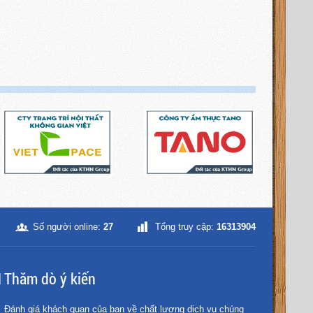
Số người online:
27
Tổng truy cập:
16313904
Thăm dò ý kiến
Đánh giá khách quan của bạn về chất lượng dịch vụ chúng