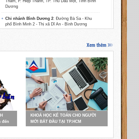
Thám, P. Hiệp Thành, TP. Thủ Dầu Một, Tỉnh Bình
Dương
Chi nhánh Bình Dương 2
: Đường Bà Sa - Khu
phố Bình Minh 2 - Thị xã Dĩ An - Bình Dương
Chi nhánh Vũng Tàu
: Đường Phan Chu Trinh,
TP. Vũng Tàu, Tỉnh Bà Rịa, Vũng Tàu
Xem thêm
Chi nhánh Cần Thơ
: Số 390S/9, KV3 (Đường
Nguyễn Văn Cừ kéo dài), P. An Khánh, Q. Ninh
Kiều, TP. Cần Thơ
Chi nhánh Vĩnh Long
: Đường Trần Phú,
Phường 4, TP. Vĩnh Long, Tỉnh Vĩnh Long
Chi nhánh Trà Vinh
: Đường Phạm Ngũ Lão,
Phường 1, TP. Trà Vinh, Tỉnh Trà Vinh
Chi nhánh Bến Tre
: Đường Hai Bà Trưng,
NH
KHOÁ HỌC KẾ TOÁN CHO NGƯỜI
Phường 1, TP. Bến Tre, Tỉnh Bến Tre
n đến
MỚI BẮT ĐẦU TẠI TP.HCM
Chi nhánh Tiền Giang
: Đường Hùng Vương, TP.
Mỹ Tho, Tỉnh Tiền Giang