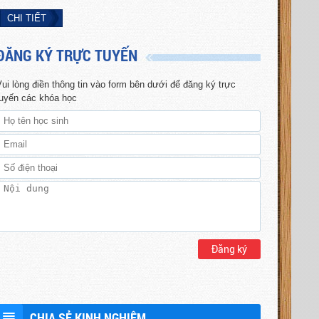
CHI TIẾT
CHI 
ĐĂNG KÝ TRỰC TUYẾN
ui lòng điền thông tin vào form bên dưới để đăng ký trực
tuyến các khóa học
Đăng ký
CHIA SẺ KINH NGHIỆM