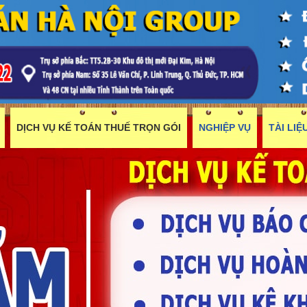
DỊCH VỤ KẾ TOÁN THUẾ TRỌN GÓI
NGHIỆP VỤ
TÀI LI