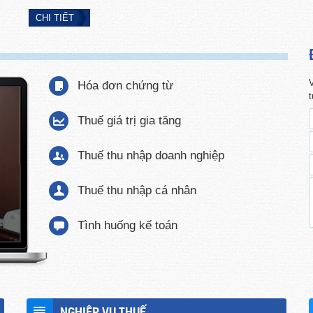
CHI TIẾT
V
Hóa đơn chứng từ
Thuế giá trị gia tăng
Thuế thu nhập doanh nghiệp
Thuế thu nhập cá nhân
Tình huống kế toán
NGHIỆP VỤ THUẾ