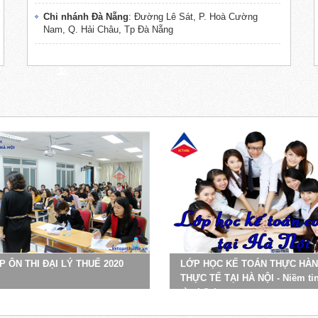
Chi nhánh Đà Nẵng
: Đường Lê Sát, P. Hoà Cường
Nam, Q. Hải Châu, Tp Đà Nẵng
P ÔN THI ĐẠI LÝ THUẾ 2020
LỚP HỌC KẾ TOÁN THỰC HÀ
THỰC TẾ TẠI HÀ NỘI - Niềm ti
từ chất lượng