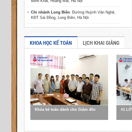
Minh Khai, Hoàng Mai, Hà Nội
Chi nhánh Long Biên
: Đường Huỳnh Văn Nghệ,
KĐT Sài Đồng, Long Biên, Hà Nội
Chi nhánh Hà Đông
: Đường Ngô Thì Nhậm, Hà
Đông, Hà Nội
KHOA HỌC KẾ TOÁN
LỊCH KHAI GIẢNG
Chi nhánh Đông Anh
: Chợ Tó - Uy Nỗ - Thị Trấn
Đông Anh - Hà Nội
Chi nhánh Bắc Ninh
: Số 31 Lê Văn Thịnh,
Phường Suối Hoa, TP. Bắc Ninh
Chi nhánh Ninh Bình
: Đường Tràng An, phường
Tân Thành, TP. Ninh Bình
Chi nhánh Hà Nam
: Đương Quy Lưu, phường
Minh Khai, TP. Phủ Lý, Tỉnh Hà Nam
Khóa kế toán dành cho Giám đốc
#1 LỚ
Chi nhánh Hưng Yên
: Đường Nguyễn Văn Linh,
TP Hưng Yên, Hưng Yên
Chi nhánh Thái Bình
: Phố Kim Đồng, P. Trần