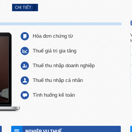
CHI TIẾT
V
Hóa đơn chứng từ
Thuế giá trị gia tăng
Thuế thu nhập doanh nghiệp
Thuế thu nhập cá nhân
Tình huống kế toán
NGHIỆP VỤ THUẾ