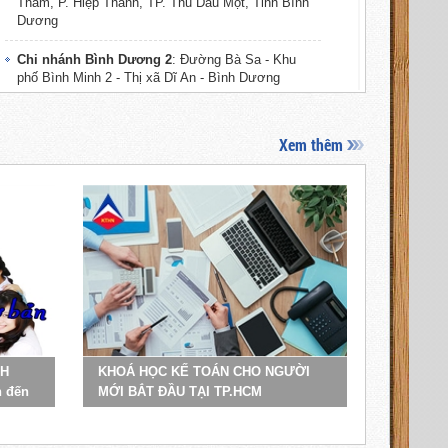
Thám, P. Hiệp Thành, TP. Thủ Dầu Một, Tỉnh Bình
Dương
Chi nhánh Bình Dương 2
: Đường Bà Sa - Khu
phố Bình Minh 2 - Thị xã Dĩ An - Bình Dương
Chi nhánh Vũng Tàu
: Đường Phan Chu Trinh,
TP. Vũng Tàu, Tỉnh Bà Rịa, Vũng Tàu
Xem thêm
Chi nhánh Cần Thơ
: Số 390S/9, KV3 (Đường
Nguyễn Văn Cừ kéo dài), P. An Khánh, Q. Ninh
Kiều, TP. Cần Thơ
Chi nhánh Vĩnh Long
: Đường Trần Phú,
Phường 4, TP. Vĩnh Long, Tỉnh Vĩnh Long
Chi nhánh Trà Vinh
: Đường Phạm Ngũ Lão,
Phường 1, TP. Trà Vinh, Tỉnh Trà Vinh
Chi nhánh Bến Tre
: Đường Hai Bà Trưng,
NH
KHOÁ HỌC KẾ TOÁN CHO NGƯỜI
Phường 1, TP. Bến Tre, Tỉnh Bến Tre
n đến
MỚI BẮT ĐẦU TẠI TP.HCM
Chi nhánh Tiền Giang
: Đường Hùng Vương, TP.
Mỹ Tho, Tỉnh Tiền Giang