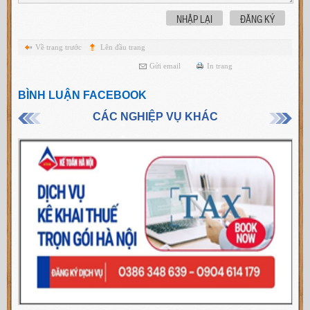
NHẬP LẠI
ĐĂNG KÝ
Về trang trước
Lên đầu trang
Gửi email
In trang
BÌNH LUẬN FACEBOOK
CÁC NGHIỆP VỤ KHÁC