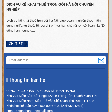
DỊCH VỤ KÊ KHAI THUẾ TRỌN GÓI HÀ NỘI CHUYÊN
NGHIỆP
Dịch vụ kê khai thuế trọn gói Hà Nội giúp doanh nghiệp thực hiện
đúng nghĩa vụ thuế, tối ưu chi phí và hạn chế rủi ro. Kế Toán Hà Nội
n
đồng hành cùng d...
x
CHI TIẾT
Thông tin liên hệ
CÔNG TY CỔ PHẦN TẬP ĐOÀN KẾ TOÁN HÀ NỘI
Khu vực Miền Bắc: Số 4, ngõ 322 Lê Trọng Tấn, Thanh Xuân, HN
Khu vực Miền Nam: Số 31 Lê Văn Chí, Quận Thủ Đức, TP. HCM
Khóa học kế toán: 0243.566.8036 – 0912916322 (zalo)
Email: ketoanhanoi1@gmail.com