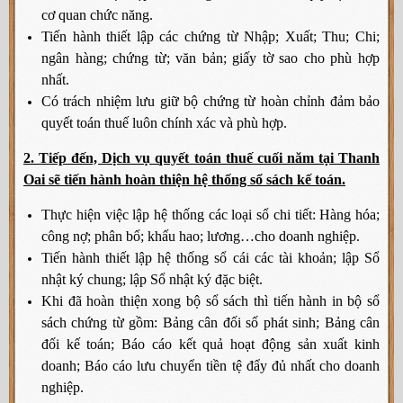
cơ quan chức năng.
Tiến hành thiết lập các chứng từ Nhập; Xuất; Thu; Chi;
ngân hàng; chứng từ; văn bản; giấy tờ sao cho phù hợp
nhất.
Có trách nhiệm lưu giữ bộ chứng từ hoàn chỉnh đảm bảo
quyết toán thuế luôn chính xác và phù hợp.
2. Tiếp đến, Dịch vụ quyết toán thuế cuối năm tại Thanh
Oai sẽ tiến hành hoàn thiện hệ thống sổ sách kế toán.
Thực hiện việc lập hệ thống các loại sổ chi tiết: Hàng hóa;
công nợ; phân bổ; khấu hao; lương…cho doanh nghiệp.
Tiến hành thiết lập hệ thống sổ cái các tài khoản; lập Sổ
nhật ký chung; lập Sổ nhật ký đặc biệt.
Khi đã hoàn thiện xong bộ sổ sách thì tiến hành in bộ sổ
sách chứng từ gồm: Bảng cân đối số phát sinh; Bảng cân
đối kế toán; Báo cáo kết quả hoạt động sản xuất kinh
doanh; Báo cáo lưu chuyển tiền tệ đẩy đủ nhất cho doanh
nghiệp.