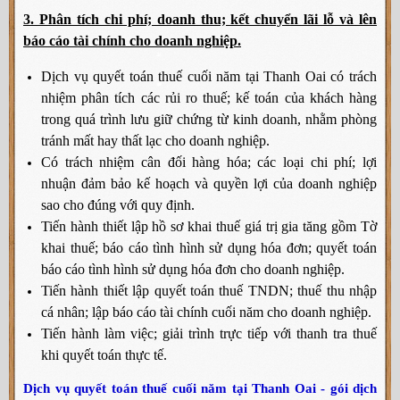
3. Phân tích chi phí; doanh thu; kết chuyển lãi lỗ và lên
báo cáo tài chính cho doanh nghiệp.
Dịch vụ quyết toán thuế cuối năm tại Thanh Oai có trách
nhiệm phân tích các rủi ro thuế; kế toán của khách hàng
trong quá trình lưu giữ chứng từ kinh doanh, nhằm phòng
tránh mất hay thất lạc cho doanh nghiệp.
Có trách nhiệm cân đối hàng hóa; các loại chi phí; lợi
nhuận đảm bảo kế hoạch và quyền lợi của doanh nghiệp
sao cho đúng với quy định.
Tiến hành thiết lập hồ sơ khai thuế giá trị gia tăng gồm Tờ
khai thuế; báo cáo tình hình sử dụng hóa đơn; quyết toán
báo cáo tình hình sử dụng hóa đơn cho doanh nghiệp.
Tiến hành thiết lập quyết toán thuế TNDN; thuế thu nhập
cá nhân; lập báo cáo tài chính cuối năm cho doanh nghiệp.
Tiến hành làm việc; giải trình trực tiếp với thanh tra thuế
khi quyết toán thực tế.
Dịch vụ quyết toán thuế cuối năm tại Thanh Oai - gói dịch