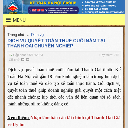
MENU
Trang chủ
Dịch vụ
DỊCH VỤ QUYẾT TOÁN THUẾ CUỐI NĂM TẠI
THANH OAI CHUYÊN NGHIỆP
Cập nhật: 05/12/2023
Lượt xem: 715
Cỡ chữ
Dịch vụ quyết toán thuế cuối năm tại Thanh Oai thuộc Kế
Toán Hà Nội với gần 18 năm kinh nghiệm làm trong lĩnh dịch
vụ kế toán thuế và đào tạo kế toán thực hành. Gói dịch vụ
quyết toán thuế giúp doanh nghiệp giải quyết một cách triệt
để; nhanh chóng; kịp thời các vấn đề liên quan tới sổ sách
tránh những rủi ro không đáng có.
Xem thêm:
Nhận làm báo cáo tài chính tại Thanh Oai Giá
rẻ Uy tín