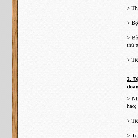
> Th
> Bộ
> Bộ
thủ 
> Ti
2. D
doan
> Nh
hao;
> Ti
> Ti