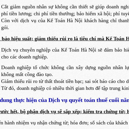
Cắt giảm nguồn nhân sự không cần thiết sẽ giúp doanh nghi
phí tiền lương; chi phí tiền thưởng; bảo hiểm xã hội; phí tu
Còn với dịch vụ của Kế Toán Hà Nội khách hàng chỉ thanh 
gói.
bảo hiệu suất; giảm thiểu rủi ro là tiêu chí mà Kế Toán 
Dịch vụ chuyên nghiệp của Kế Toán Hà Nội sẽ đảm bảo hiệu
cho các doanh nghiệp.
Doanh nghiệp tổ chức không cần xây dựng nguồn nhân lực
không mất công đào tạo.
Giảm thiểu rủi ro từ thất thoát tiền bạc; sai sót báo cáo cho 
Từ đó, doanh nghiệp có nhiều thời gian hơn để tập trung ki
dung thực hiện của Dịch vụ quyết toán thuế cuối nă
rước hết, bộ phận dịch vụ sẽ sắp xếp; kiểm tra chứng từ; 
ến hành nhiệm vụ nhận chứng từ; hóa đơn; sổ sách của khách 