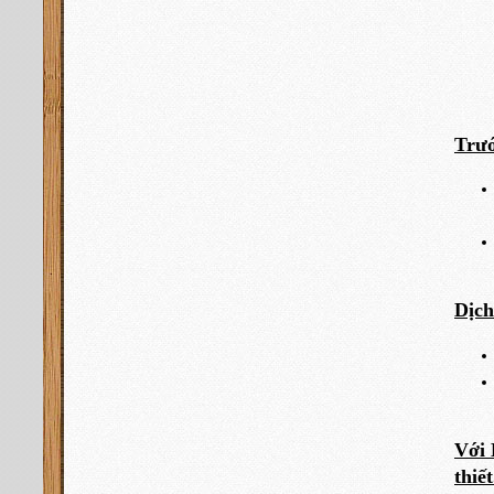
Trướ
Dịch
Với 
thiết