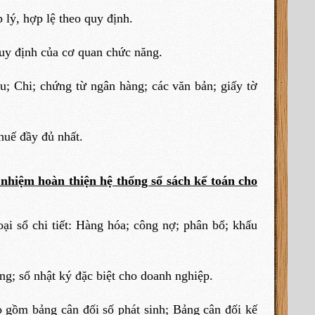
 lý, hợp lệ theo quy định.
quy định của cơ quan chức năng.
u; Chi; chứng từ ngân hàng; các văn bản; giấy tờ
huế đầy đủ nhất.
 nhiệm hoàn thiện hệ thống sổ sách kế toán cho
oại sổ chi tiết: Hàng hóa; công nợ; phân bổ; khấu
ung; sổ nhật ký đặc biệt cho doanh nghiệp.
 gồm bảng cân đối số phát sinh; Bảng cân đối kế