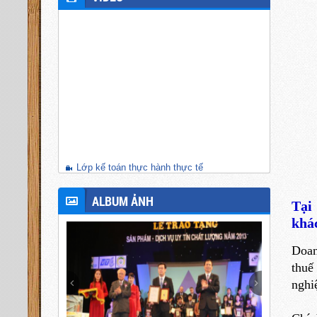
Lớp kế toán thực hành thực tế
ALBUM ẢNH
Tại
khác
Doan
thuế
nghi