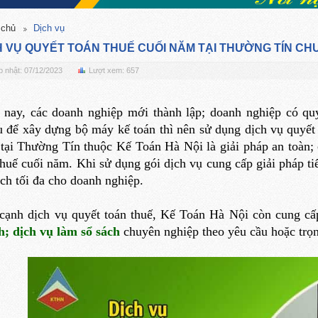
 chủ
Dịch vụ
H VỤ QUYẾT TOÁN THUẾ CUỐI NĂM TẠI THƯỜNG TÍN CH
 nhật: 07/12/2023
Lượt xem: 657
 nay, các doanh nghiệp mới thành lập; doanh nghiệp có q
u để xây dựng bộ máy kế toán thì nên sử dụng dịch vụ quyết 
tại Thường Tín thuộc Kế Toán Hà Nội là giải pháp an toàn; 
thuế cuối năm. Khi sử dụng gói dịch vụ cung cấp giải pháp ti
ách tối đa cho doanh nghiệp.
cạnh dịch vụ quyết toán thuế, Kế Toán Hà Nội còn cung c
h
;
dịch vụ làm sổ sách
chuyên nghiệp theo yêu cầu hoặc trọ