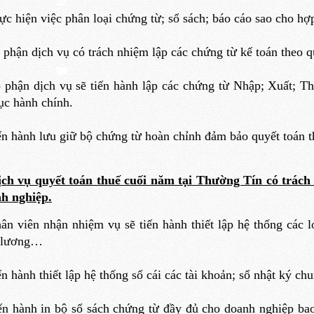
ực hiện việc phân loại chứng từ; sổ sách; báo cáo sao cho hợp
 phận dịch vụ có trách nhiệm lập các chứng từ kế toán theo 
 phận dịch vụ sẽ tiến hành lập các chứng từ Nhập; Xuất; Th
tục hành chính.
ến hành lưu giữ bộ chứng từ hoàn chỉnh đảm bảo quyết toán t
ịch vụ quyết toán thuế cuối năm tại Thường Tín có trách
h nghiệp.
ân viên nhận nhiệm vụ sẽ tiến hành thiết lập hệ thống các l
 lương…
ến hành thiết lập hệ thống sổ cái các tài khoản; sổ nhật ký ch
ến hành in bộ sổ sách chứng từ đầy đủ cho doanh nghiệp bao