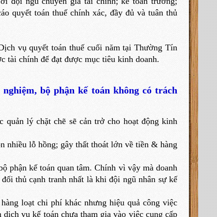
i đội ngũ chuyên gia tài chính; kế toán trưởng;
o quyết toán thuế chính xác, đầy đủ và tuân thủ
Dịch vụ quyết toán thuế cuối năm tại Thường Tín
 tài chính để đạt được mục tiêu kinh doanh.
h nghiệm, bộ phận kế toán không có trách
 quản lý chặt chẽ sẽ cản trở cho hoạt động kinh
 nhiều lỗ hồng; gây thất thoát lớn về tiền & hàng
 bộ phận kế toán quan tâm. Chính vì vậy mà doanh
 đối thủ cạnh tranh nhất là khi đội ngũ nhân sự kế
hàng loạt chi phí khác nhưng hiệu quả công việc
 dịch vụ kế toán chưa tham gia vào việc cung cấp