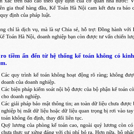
h xác trên báo cáo theo quy định của cơ quan nhà nước: Vớ
ên gia thuế hàng đầu, Kế Toán Hà Nội cam kết đưa ra báo cá
 quy định của pháp luật.
g chỉ là dịch vụ, mà là sự Chia sẻ, hỗ trợ: Đồng hành với 
Kế Toán Hà Nội, doanh nghiệp bạn còn được tư vấn chiến lược
 ro tiềm ẩn đến từ hệ thống kế toán không có kin
ệm.
Các quy trình kế toán không hoạt động rõ ràng; không được
doanh của doanh nghiệp.
Các biện pháp kiểm soát nội bộ được của bộ phận kế toán còn
cho doanh nghiệp.
Các giải pháp bảo mật thông tin; an toàn dữ liệu chưa được
nghiệp bị mất dữ liệu hoặc dữ liệu quan trọng bị rơi vào tay
toán không ổn định, thay đổi liên tục.
Quỹ lương của phòng kế toán cao, ngoài quý lương còn có 
chưa thực sự xứng đáng với chi phí bỏ ra. Hơn nữa, bộ phận