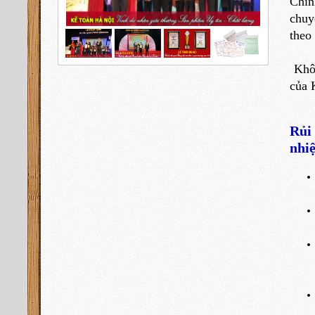
Chín
chuy
theo
Khôn
của 
Rủi
nhi